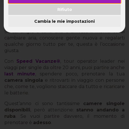
Quest’anno il calendario ti regala un’occasione
Rifiuto
d’oro: il 2 Giugno cade di lunedì.
Tradotto? Ponte lungo, voglia di partire alle stelle.
Cambia le mie impostazioni
Se sei single e senti che è arrivato il momento di
cambiare aria, conoscere gente nuova e regalarti
qualche giorno tutto per te, questa è l’occasione
giusta.
Con
Speed Vacanze®
, tour operator leader nei
viaggi per single da oltre 20 anni, puoi partire anche
last minute
, spendere poco, prenotare la tua
camera singola
e ritrovarti in viaggio con persone
che, come te, vogliono staccare da tutto e ricaricare
le batterie.
Quest’anno ci sono tantissime
camere singole
disponibili
, però attenzione:
stanno andando a
ruba
. Se vuoi partire davvero, il momento di
prenotare è
adesso
.