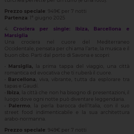
turchesi perfette per un tuffo (e una foto).
Prezzo speciale
: 949€ per 7 notti
Partenza
: 1° giugno 2025
4.
Crociera per single: Ibiza, Barcellona e
Marsiglia
Una crociera nel cuore del Mediterraneo
Occidentale, pensata per chi ama l’arte, la musica e il
buon cibo. Parti dal porto di Savona e scopri:
•
Marsiglia,
la prima tappa del viaggio, una città
romantica ed evocativa che ti ruberà il cuore.
•
Barcellona
, viva, vibrante, tutta da esplorare tra
tapas e Gaudí.
•
Ibiza
, la città che non ha bisogno di presentazioni, il
luogo dove ogni notte può diventare leggendaria.
•
Palermo
, la perla barocca dell’Italia, con il suo
street food indimenticabile e la sua architettura
arabo-normanna.
Prezzo speciale
: 949€ per 7 notti