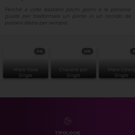
Perché a volte bastano pochi giorni e le persone
giuste per trasformare un ponte in un ricordo da
portarsi dietro per sempre.
(14)
(25)
(
Mare Italia
Crociere per
Mare Ester
Single
Single
Single
TIPOLOGIE