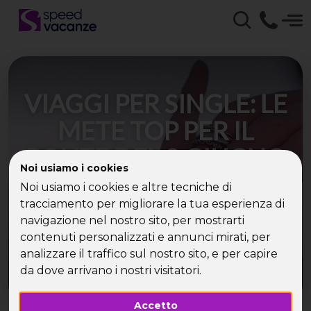
VIAGGI PER SINGLE: LE
METE TOP PER IL
PONTE DEL 2 GIUGNO
Noi usiamo i cookies
2025
Noi usiamo i cookies e altre tecniche di
tracciamento per migliorare la tua esperienza di
Dove andare se sei single e vuoi sfruttare al
navigazione nel nostro sito, per mostrarti
meglio il ponte del 2 giugno 2025.
contenuti personalizzati e annunci mirati, per
analizzare il traffico sul nostro sito, e per capire
da dove arrivano i nostri visitatori.
Accetto