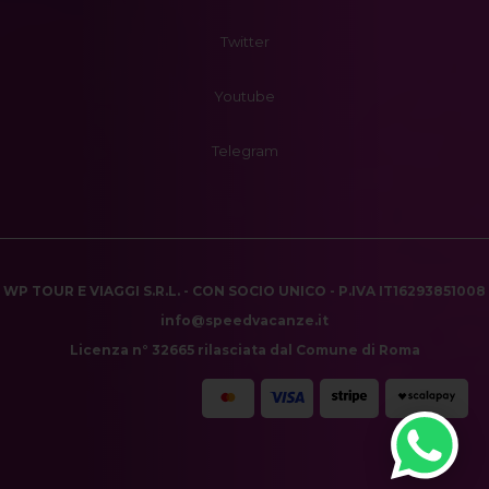
Twitter
Youtube
Telegram
WP TOUR E VIAGGI S.R.L. - CON SOCIO UNICO - P.IVA IT16293851008
info@speedvacanze.it
Licenza n° 32665 rilasciata dal Comune di Roma