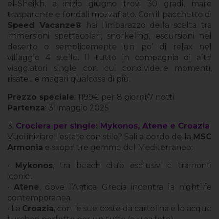
el-Sheikh, a inizio giugno trovi 30 gradi, mare
trasparente e fondali mozzafiato. Con il pacchetto di
Speed Vacanze®
hai l’imbarazzo della scelta tra
immersioni spettacolari, snorkeling, escursioni nel
deserto o semplicemente un po’ di relax nel
villaggio 4 stelle. Il tutto in compagnia di altri
viaggiatori single con cui condividere momenti,
risate... e magari qualcosa di più.
Prezzo speciale
: 1199€ per 8 giorni/7 notti
Partenza
: 31 maggio 2025
3.
Crociera per single: Mykonos, Atene e Croazia
Vuoi iniziare l’estate con stile? Sali a bordo della
MSC
Armonia
e scopri tre gemme del Mediterraneo:
•
Mykonos
, tra beach club esclusivi e tramonti
iconici.
•
Atene
, dove l’Antica Grecia incontra la nightlife
contemporanea.
• La
Croazia
, con le sue coste da cartolina e le acque