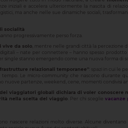
e iniziali e accelera ulteriormente la nascita di relazi
ogistici, ma anche nelle sue dinamiche sociali, trasforman
 socialità
ali hanno progressivamente perso forza.
i vive da solo
, mentre nelle grandi città la percezione d
e digitali – nate per connettere – hanno spesso prodott
per single stanno emergendo come una nuova forma di soc
frastrutture relazionali temporanee”
: spazi in cui le
l tempo. Le micro-community che nascono durante quest
izzano nuove partenze, weekend, cene, momenti condivisi a
dei viaggiatori globali dichiara di voler conoscere
tà nella scelta del viaggio
. Per chi sceglie
vacanze 
o nascere relazioni molto diverse. Alcune diventano re