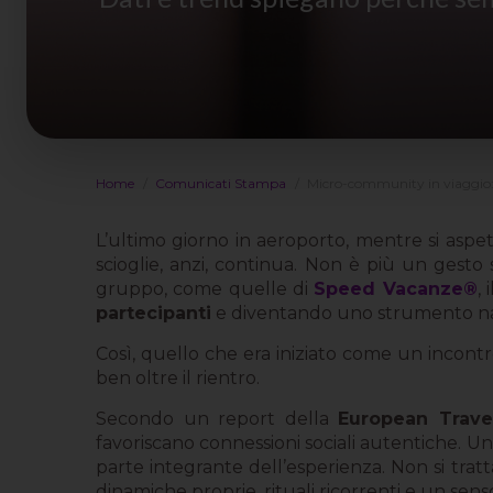
Home
Comunicati Stampa
Micro-community in viaggio: 
L’ultimo giorno in aeroporto, mentre si aspet
scioglie, anzi, continua. Non è più un gesto 
gruppo, come quelle di
Speed Vacanze®
,
partecipanti
e diventando uno strumento nat
Così, quello che era iniziato come un incontr
ben oltre il rientro.
Secondo un report della
European Trav
favoriscano connessioni sociali autentiche. 
parte integrante dell’esperienza. Non si trat
dinamiche proprie, rituali ricorrenti e un se