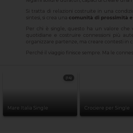
legami solidi e duraturi, capaci di creare una r
Si tratta di relazioni costruite in una condi
sintesi, si crea una
comunità di prossimità 
Per chi è single, questo ha un valore che va 
quotidiane e costruire connessioni più aut
organizzare partenze, ma creare contesti in c
Perché il viaggio finisce sempre. Ma le connes
(14)
Mare Italia Single
Crociere per Single