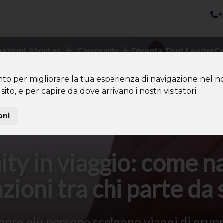
+
nazioni
Diventa Tour Leader
Co
About us
Community
nto per migliorare la tua esperienza di navigazione nel no
sito, e per capire da dove arrivano i nostri visitatori.
oni
y in viaggio: come n
azioni tra chi parte da 
pre più persone scelgono viaggi di grupp