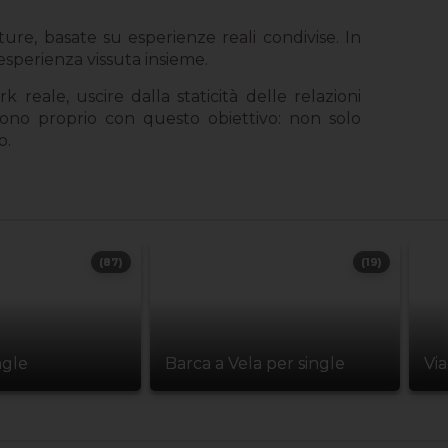
ture, basate su esperienze reali condivise. In
’esperienza vissuta insieme.
 reale, uscire dalla staticità delle relazioni
no proprio con questo obiettivo: non solo
o.
(87)
(19)
ngle
Barca a Vela per single
Vi