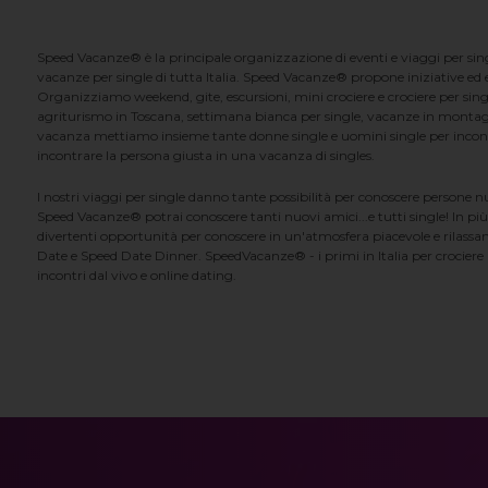
Speed Vacanze® è la principale organizzazione di eventi e viaggi per singl
vacanze per single di tutta Italia. Speed Vacanze® propone iniziative ed ev
Organizziamo weekend, gite, escursioni, mini crociere e crociere per singl
agriturismo in Toscana, settimana bianca per single, vacanze in montag
vacanza mettiamo insieme tante donne single e uomini single per incontrar
incontrare la persona giusta in una vacanza di singles.
I nostri viaggi per single danno tante possibilità per conoscere persone 
Speed Vacanze® potrai conoscere tanti nuovi amici...e tutti single! In più
divertenti opportunità per conoscere in un'atmosfera piacevole e rilassan
Date e Speed Date Dinner. SpeedVacanze® - i primi in Italia per crociere p
incontri dal vivo e online dating.