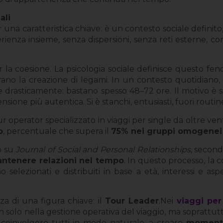
ali
r una caratteristica chiave: è un contesto sociale definito
erienza insieme, senza dispersioni, senza reti esterne, 
er la coesione. La psicologia sociale definisce questo f
rano la creazione di legami. In un contesto quotidiano,
 drasticamente: bastano spesso 48–72 ore. Il motivo è s
sione più autentica. Si è stanchi, entusiasti, fuori routine
our operator specializzato in viaggi per single da oltre ven
o
, percentuale che supera il
75% nei gruppi omogenei p
o su
Journal of Social and Personal Relationships
, second
antenere relazioni nel tempo
. In questo processo, la 
 selezionati e distribuiti in base a età, interessi e asp
za di una figura chiave: il
Tour Leader
.Nei
viaggi per
olo nella gestione operativa del viaggio, ma soprattutto n
a coinvolgere tutti in modo naturale, a creare
momenti