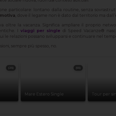
ete sociale nuova, fuori dai contesti abituali.
zione particolare: lontano dalla routine, senza sovrastrut
emotiva
, dove il legame non è dato dal territorio ma dall
oltre la vacanza. Significa ampliare il proprio network
entiche. I
viaggi per single
di Speed Vacanze® nasco
ui le relazioni possano svilupparsi e continuare nel temp
sioni, sempre più spesso, no.
(25)
(55)
Mare Estero Single
Tour per si