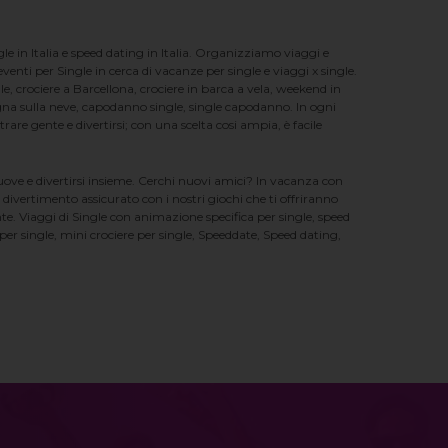
e in Italia e speed dating in Italia. Organizziamo viaggi e
enti per Single in cerca di vacanze per single e viaggi x single.
e, crociere a Barcellona, crociere in barca a vela, weekend in
na sulla neve, capodanno single, single capodanno. In ogni
e gente e divertirsi; con una scelta cosi ampia, è facile
nuove e divertirsi insieme. Cerchi nuovi amici? In vacanza con
 divertimento assicurato con i nostri giochi che ti offriranno
te. Viaggi di Single con animazione specifica per single, speed
er single, mini crociere per single, Speeddate, Speed dating,