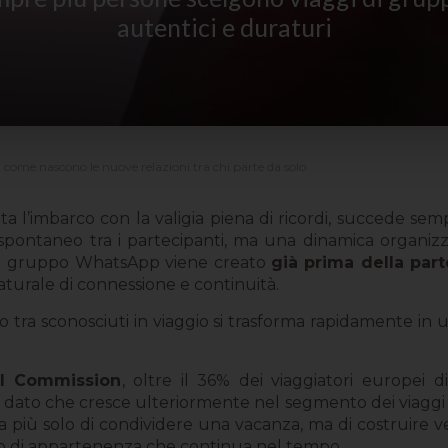
autentici e duraturi
come nascono le nuove relazioni tra chi parte da solo
ta l’imbarco con la valigia piena di ricordi, succede semp
spontaneo tra i partecipanti, ma una dinamica organizzat
 il gruppo WhatsApp viene creato
già prima della parte
urale di connessione e continuità.
o tra sconosciuti in viaggio si trasforma rapidamente in
el Commission
, oltre il 36% dei viaggiatori europei 
Un dato che cresce ulteriormente nel segmento dei viaggi
ta più solo di condividere una vacanza, ma di costruire 
nso di appartenenza che continua nel tempo.