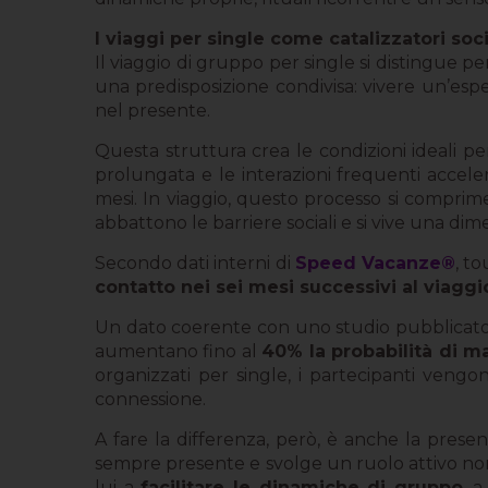
I viaggi per single come catalizzatori soci
Il viaggio di gruppo per single si distingue pe
una predisposizione condivisa: vivere un’esp
nel presente.
Questa struttura crea le condizioni ideali p
prolungata e le interazioni frequenti accele
mesi. In viaggio, questo processo si comprime
abbattono le barriere sociali e si vive una dimen
Secondo dati interni di
Speed Vacanze®
, t
contatto nei sei mesi successivi al viaggi
Un dato coerente con uno studio pubblicat
aumentano fino al
40% la probabilità di m
organizzati per single, i partecipanti vengono
connessione.
A fare la differenza, però, è anche la presen
sempre presente e svolge un ruolo attivo non s
lui a
facilitare le dinamiche di gruppo
, 