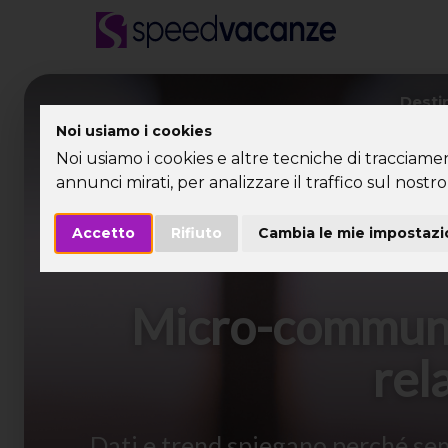
Desti
Noi usiamo i cookies
Noi usiamo i cookies e altre tecniche di tracciame
annunci mirati, per analizzare il traffico sul nostro 
Accetto
Rifiuto
Cambia le mie impostazi
Micro-communit
rel
Dati e trend spiegano perché sem