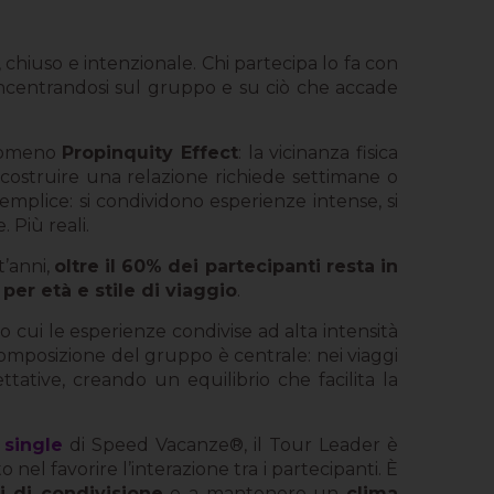
, chiuso e intenzionale. Chi partecipa lo fa con
concentrandosi sul gruppo e su ciò che accade
enomeno
Propinquity Effect
: la vicinanza fisica
 costruire una relazione richiede settimane o
emplice: si condividono esperienze intense, si
. Più reali.
t’anni,
oltre il 60% dei partecipanti resta in
er età e stile di viaggio
.
o cui le esperienze condivise ad alta intensità
composizione del gruppo è centrale: nei viaggi
ettative, creando un equilibrio che facilita la
 single
di Speed Vacanze®, il Tour Leader è
el favorire l’interazione tra i partecipanti. È
 di condivisione
e a mantenere un
clima