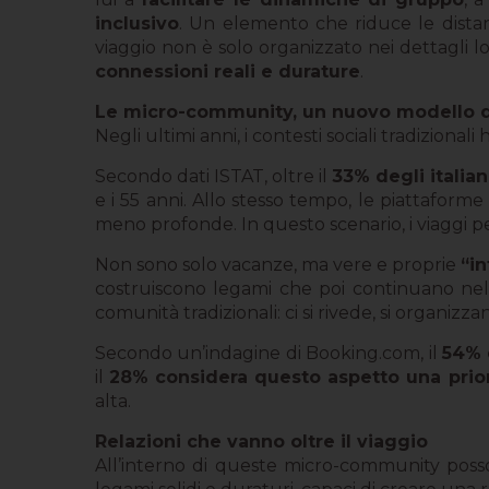
inclusivo
. Un elemento che riduce le distanz
viaggio non è solo organizzato nei dettagli l
connessioni reali e durature
.
Le micro-community, un nuovo modello di
Negli ultimi anni, i contesti sociali tradizion
Secondo dati ISTAT, oltre il
33% degli italian
e i 55 anni. Allo stesso tempo, le piattaform
meno profonde. In questo scenario, i viaggi 
Non sono solo vacanze, ma vere e proprie
“in
costruiscono legami che poi continuano ne
comunità tradizionali: ci si rivede, si organ
Secondo un’indagine di Booking.com, il
54% 
il
28% considera questo aspetto una priori
alta.
Relazioni che vanno oltre il viaggio
All’interno di queste micro-community posson