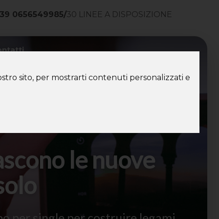
39 0656549985
/
30 LINEE A DISPOSIZIONE
ntatti
stro sito, per mostrarti contenuti personalizzati e
ascono le nuove
solo
o per single per costruire legami