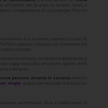
oni all’interno del gruppo. In questo modo, il
dosi in un’esperienza strutturata per favorire
i isolamento è in aumento, soprattutto tra i 35
o l’effetto opposto: relazioni più numerose ma
ialità concreta.
 persone si incontrano, condividono esperienze e
i viaggi replicano dinamiche tipiche delle
nche a distanza.
 nuove persone durante le vacanze
, mentre
per single
, questa percentuale è ancora più
lazioni sentimentali, altre si trasformano in