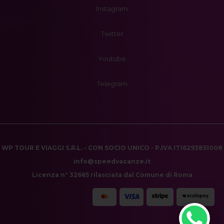
Instagram
Twitter
Youtube
Telegram
WP TOUR E VIAGGI S.R.L. - CON SOCIO UNICO - P.IVA IT16293851008
info@speedvacanze.it
Licenza n° 32665 rilasciata dal Comune di Roma