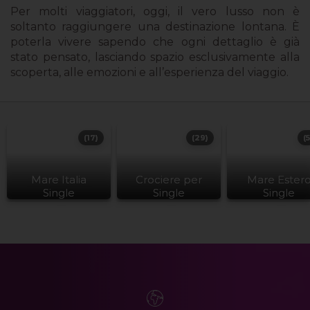
Per molti viaggiatori, oggi, il vero lusso non è
soltanto raggiungere una destinazione lontana. È
poterla vivere sapendo che ogni dettaglio è già
stato pensato, lasciando spazio esclusivamente alla
scoperta, alle emozioni e all’esperienza del viaggio.
(17)
(29)
(
Mare Italia
Crociere per
Mare Ester
Single
Single
Single