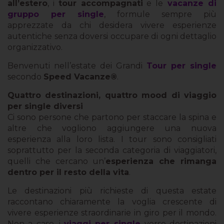
all’estero
, i
tour accompagnati
e le
vacanze di
gruppo per single
, formule sempre più
apprezzate da chi desidera vivere esperienze
autentiche senza doversi occupare di ogni dettaglio
organizzativo.
Benvenuti nell’estate dei Grandi
Tour per single
secondo
Speed Vacanze®
.
Quattro destinazioni, quattro mood di viaggio
per single diversi
Ci sono persone che partono per staccare la spina e
altre che vogliono aggiungere una nuova
esperienza alla loro lista. I tour sono consigliati
soprattutto per la seconda categoria di viaggiatori,
quelli che cercano un’
esperienza che rimanga
dentro per il resto della vita
.
Le destinazioni più richieste di questa estate
raccontano chiaramente la voglia crescente di
vivere esperienze straordinarie in giro per il mondo.
Non a caso, i
viaggi per single
verso destinazioni