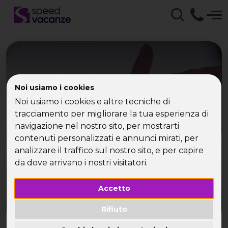
Speed Vacanze - Offerta
Noi usiamo i cookies
Viaggi Single, speciale
Noi usiamo i cookies e altre tecniche di
tracciamento per migliorare la tua esperienza di
vacanze
navigazione nel nostro sito, per mostrarti
contenuti personalizzati e annunci mirati, per
Speed Vacanze offre tante opportunità ai single,
analizzare il traffico sul nostro sito, e per capire
vacanze speciali in offerta viaggi single per tutte
da dove arrivano i nostri visitatori.
le destinazioni
Accetto
Rifiuto