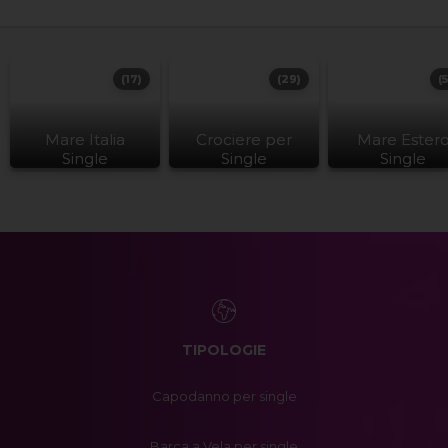
(17)
(29)
(
Mare Italia
Crociere per
Mare Ester
Single
Single
Single
TIPOLOGIE
Capodanno per single
Barca a Vela per single