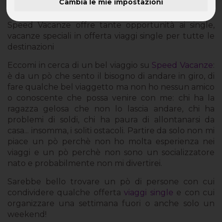
Cambia le mie impostazioni
Offerta Viaggi Single - Speciale vacanze per tutti!
Speed Vacanze offre tante opportunità ai single,
vacanze speciali in offerta viaggi single per tutte le
destinazioni
Eccomi in cerca di un bel viaggio su
Speed Vacanze
:
è da un pò che sento il bisogno di andare in giro, di
fare qualche bel viaggetto ma non ho nessun amico
o conoscente che possa venire con me: chi ha la
ragazza gelosa che non lo lascia andare, chi ha
problemi di soldi, chi ha paura di allontanarsi da
casa... insomma, i soliti ostacoli. Partire da solo non mi
piace un pò perchè non ho molta esperienza nei
viaggi e un pò perchè non sono un socializzatore
nato e probabilmente non mi divertirei.
Sarebbe bello trovare un pò di persone con cui
condividere qualche offerta
viaggi single
e con cui
organizzare una settimana fuori o anche solo un
weekend!