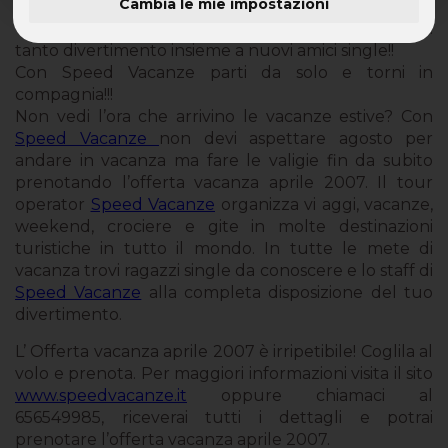
Cambia le mie impostazioni
Offerta Vacanza Aprile 2007 con Speed Vacanze:
tanto divertimento insieme a nuovi amici single!!
Con Speed Vacanze parti da solo e torni in
compagnia!!!
Non vedi l’ora che arrivino le vacanze estive? Con
Speed Vacanze
non devi aspettare agosto per
andare in vacanza ma fare le valigie fin da subito
prenotando l’offerta vacanza aprile 2007. Il tour
operator
Speed Vacanze
organizza vi aggi, vacanze,
weekend, crociere e gite in molte destinazioni
turistiche in tutto il mondo. In tutte le mete di
vacanza trovi ragazzi single da conoscere e lo staff di
Speed Vacanze
alla completa disposizione del tuo
divertimento.
L’ Offerta vacanza aprile 2007 è irripetibile! Coglila al
volo e prenota. Per maggiori informazioni visita il sito
www.speedvacanze.it
oppure chiamaci al
656549985, riceverai tutti i dettagli e potrai
prenotare l’offerta vacanza aprile 2007.