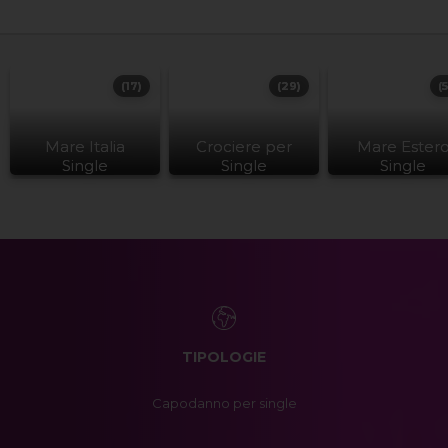
(17)
(29)
(
Mare Italia
Crociere per
Mare Ester
Single
Single
Single
TIPOLOGIE
Capodanno per single