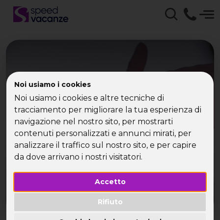
Offerta Vacanza Aprile
Noi usiamo i cookies
2007 con Speed Vacanze
Noi usiamo i cookies e altre tecniche di
tracciamento per migliorare la tua esperienza di
| La tua Vacanza Single
navigazione nel nostro sito, per mostrarti
contenuti personalizzati e annunci mirati, per
Non aspettare l'Estate! Prenota ora la tua
analizzare il traffico sul nostro sito, e per capire
vacanza per single
da dove arrivano i nostri visitatori.
Accetto
Rifiuto