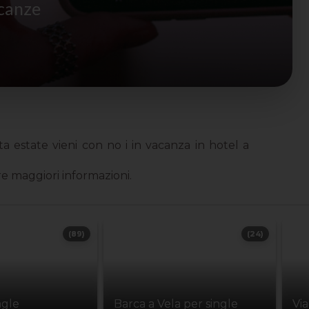
acanze
ta estate vieni con no i in vacanza in hotel a
e maggiori informazioni.
(89)
(24)
ngle
Barca a Vela per single
Vi