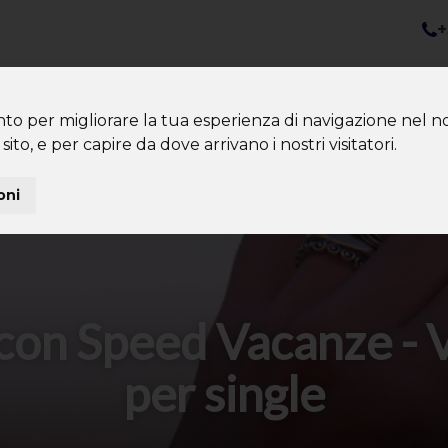
+
nazioni
Diventa Tour Leader
Co
About us
Community
nto per migliorare la tua esperienza di navigazione nel no
sito, e per capire da dove arrivano i nostri visitatori.
oni
con Speed Vacanze - 
per single