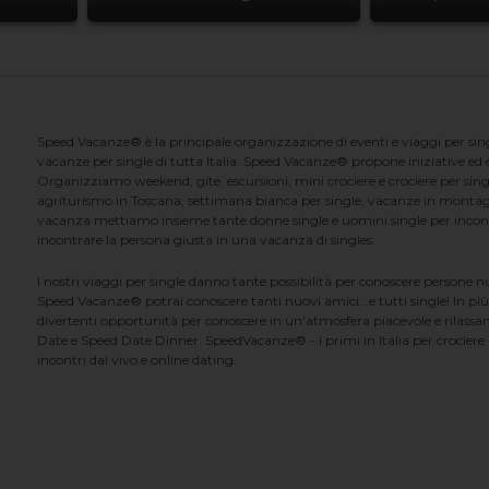
Speed Vacanze® è la principale organizzazione di eventi e viaggi per singl
vacanze per single di tutta Italia. Speed Vacanze® propone iniziative ed ev
Organizziamo weekend, gite, escursioni, mini crociere e crociere per singl
agriturismo in Toscana, settimana bianca per single, vacanze in montag
vacanza mettiamo insieme tante donne single e uomini single per incontrar
incontrare la persona giusta in una vacanza di singles.
I nostri viaggi per single danno tante possibilità per conoscere persone 
Speed Vacanze® potrai conoscere tanti nuovi amici...e tutti single! In più
divertenti opportunità per conoscere in un'atmosfera piacevole e rilassan
Date e Speed Date Dinner. SpeedVacanze® - i primi in Italia per crociere p
incontri dal vivo e online dating.