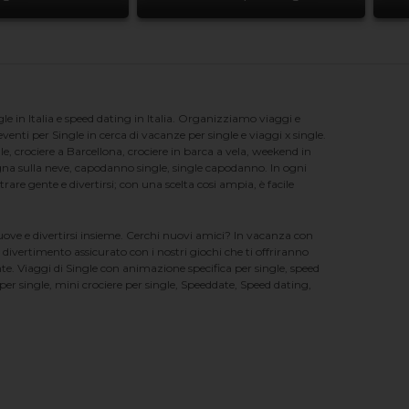
e in Italia e speed dating in Italia. Organizziamo viaggi e
enti per Single in cerca di vacanze per single e viaggi x single.
e, crociere a Barcellona, crociere in barca a vela, weekend in
na sulla neve, capodanno single, single capodanno. In ogni
e gente e divertirsi; con una scelta cosi ampia, è facile
nuove e divertirsi insieme. Cerchi nuovi amici? In vacanza con
 divertimento assicurato con i nostri giochi che ti offriranno
te. Viaggi di Single con animazione specifica per single, speed
er single, mini crociere per single, Speeddate, Speed dating,