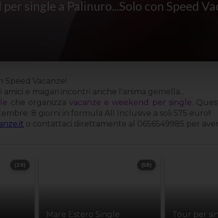
 per single a Palinuro...Solo con Speed V
con Speed Vacanze!
 amici e magari incontri anche l'anima gemella...
le
che organizza
vacanze e weekend per single
. Ques
ettembre: 8 giorni in formula All Inclusive a soli 575 euro!!
nze.it
o contattaci direttamente al 0656549985 per aver
(29)
(58)
Mare Estero Single
Tour per si