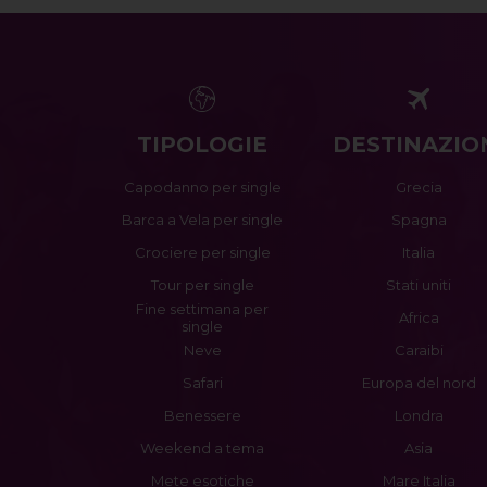
TIPOLOGIE
DESTINAZIO
Capodanno per single
Grecia
Barca a Vela per single
Spagna
Crociere per single
Italia
Tour per single
Stati uniti
Fine settimana per
Africa
single
Neve
Caraibi
Safari
Europa del nord
Benessere
Londra
Weekend a tema
Asia
Mete esotiche
Mare Italia