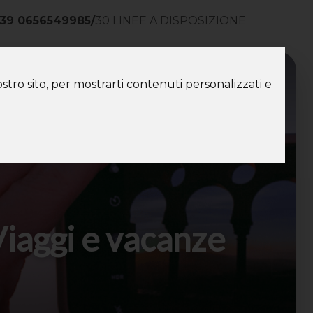
39 0656549985
/
30 LINEE A DISPOSIZIONE
ntatti
stro sito, per mostrarti contenuti personalizzati e
Viaggi e vacanze