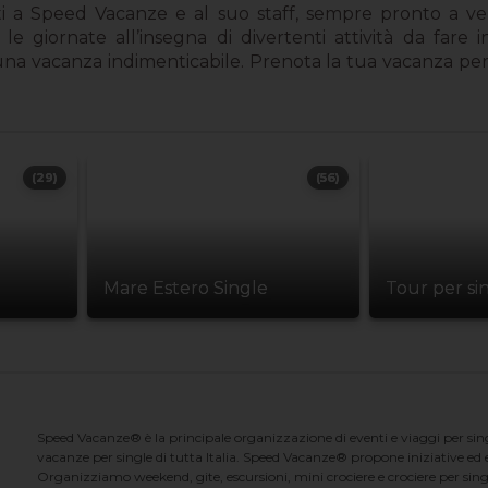
ti a Speed Vacanze e al suo staff, sempre pronto a v
iornate all’insegna di divertenti attività da fare insi
a una vacanza indimenticabile. Prenota la tua vacanza p
(29)
(56)
Mare Estero Single
Tour per si
Speed Vacanze® è la principale organizzazione di eventi e viaggi per singl
vacanze per single di tutta Italia. Speed Vacanze® propone iniziative ed ev
Organizziamo weekend, gite, escursioni, mini crociere e crociere per singl