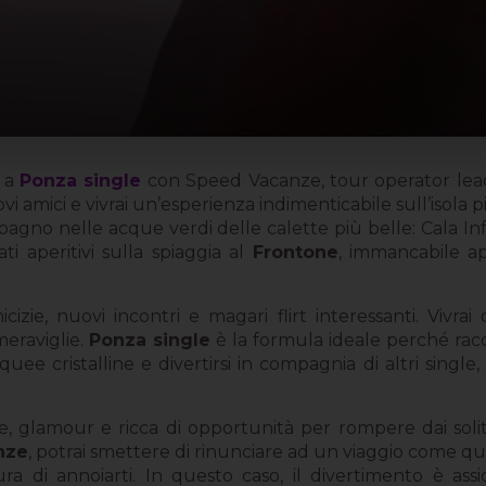
a a
Ponza single
con Speed Vacanze, tour operator leade
vi amici e vivrai un’esperienza indimenticabile sull’isola 
 il bagno nelle acque verdi delle calette più belle: Cala I
ati aperitivi sulla spiaggia al
Frontone
, immancabile a
izie, nuovi incontri e magari flirt interessanti. Vivra
meraviglie.
Ponza single
è la formula ideale perché racchi
quee cristalline e divertirsi in compagnia di altri single,
, glamour e ricca di opportunità per rompere dai solit
nze
, potrai smettere di rinunciare ad un viaggio come que
 di annoiarti. In questo caso, il divertimento è assic