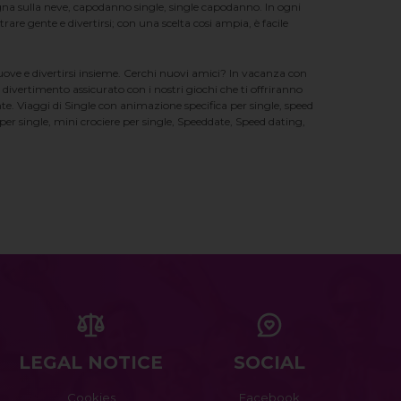
na sulla neve, capodanno single, single capodanno. In ogni
e gente e divertirsi; con una scelta cosi ampia, è facile
nuove e divertirsi insieme. Cerchi nuovi amici? In vacanza con
 divertimento assicurato con i nostri giochi che ti offriranno
te. Viaggi di Single con animazione specifica per single, speed
er single, mini crociere per single, Speeddate, Speed dating,
LEGAL NOTICE
SOCIAL
Cookies
Facebook