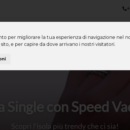
+
nazioni
Diventa Tour Leader
Co
About us
Community
nto per migliorare la tua esperienza di navigazione nel no
sito, e per capire da dove arrivano i nostri visitatori.
oni
 Single con Speed V
Scopri l'isola più trendy che ci sia!