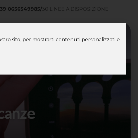
39 0656549985
/
30 LINEE A DISPOSIZIONE
ntatti
stro sito, per mostrarti contenuti personalizzati e
acanze