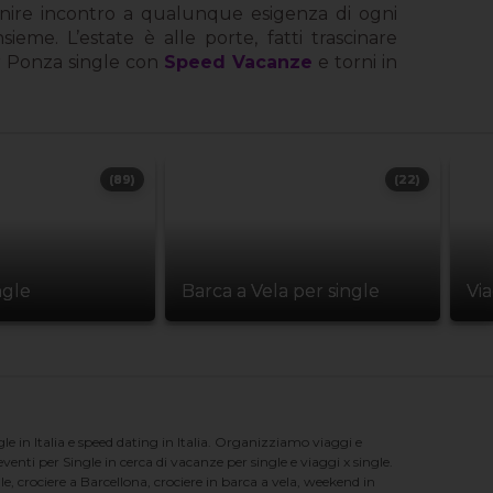
enire incontro a qualunque esigenza di ogni
eme. L’estate è alle porte, fatti trascinare
er Ponza single con
Speed Vacanze
e torni in
(89)
(22)
ngle
Barca a Vela per single
Vi
e in Italia e speed dating in Italia. Organizziamo viaggi e
enti per Single in cerca di vacanze per single e viaggi x single.
e, crociere a Barcellona, crociere in barca a vela, weekend in