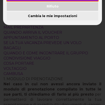
Rifiuto
Clicca sull'argomento che ti interessa
MODULO DI PRENOTAZIONE
Cambia le mie impostazioni
DOCUMENTI
SALDO
MAIL PREPARTENZA
QUANDO ARRIVA IL VOUCHER
APPUNTAMENTO AL PORTO
SE LA TUA VACANZA PREVEDE UN VOLO
BAGAGLI
QUANDO E COME INCONTRARE IL GRUPPO
CONDIVISIONE VIAGGIO
COSA PORTARE
VOLTAGGIO
CAMBUSA
1. MODULO DI PRENOTAZIONE
Nel caso in cui non avessi ancora inviato il
modulo di prenotazione compilato in tutte le
sue parti, ti chiediamo di farlo al più presto
per
permetterci di lavorare correttamente la tua
prenotazione e di inviarti tutti i documenti di viaggio.