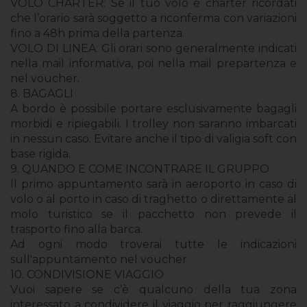
VOLO CHARTER: Se il tuo volo è charter ricordati
che l’orario sarà soggetto a riconferma con variazioni
fino a 48h prima della partenza.
VOLO DI LINEA: Gli orari sono generalmente indicati
nella mail informativa, poi nella mail prepartenza e
nel voucher.
8. BAGAGLI
A bordo è possibile portare esclusivamente bagagli
morbidi e ripiegabili. I trolley non saranno imbarcati
in nessun caso. Evitare anche il tipo di valigia soft con
base rigida.
9. QUANDO E COME INCONTRARE IL GRUPPO
Il primo appuntamento sarà in aeroporto in caso di
volo o al porto in caso di traghetto o direttamente al
molo turistico se il pacchetto non prevede il
trasporto fino alla barca.
Ad ogni modo troverai tutte le indicazioni
sull'appuntamento nel voucher
10. CONDIVISIONE VIAGGIO
Vuoi sapere se c’è qualcuno della tua zona
interessato a condividere il viaggio per raggiungere