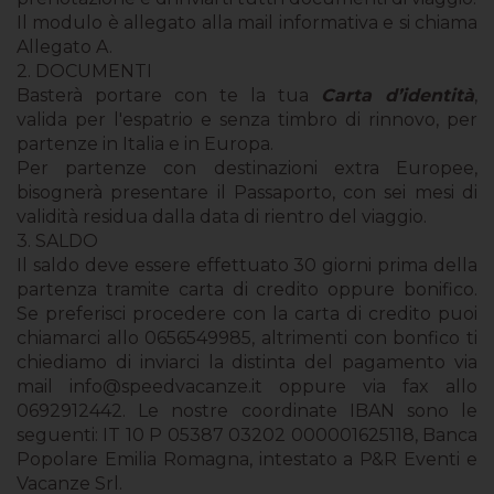
Il modulo è allegato alla mail informativa e si chiama
Allegato A.
2. DOCUMENTI
Basterà portare con te la tua
Carta d’identità
,
valida per l'espatrio e senza timbro di rinnovo, per
partenze in Italia e in Europa.
Per partenze con destinazioni extra Europee,
bisognerà presentare il Passaporto, con sei mesi di
validità residua dalla data di rientro del viaggio.
3. SALDO
Il saldo deve essere effettuato 30 giorni prima della
partenza tramite carta di credito oppure bonifico.
Se preferisci procedere con la carta di credito puoi
chiamarci allo 0656549985, altrimenti con bonfico ti
chiediamo di inviarci la distinta del pagamento via
mail
info@speedvacanze.it
oppure via fax allo
0692912442. Le nostre coordinate IBAN sono le
seguenti: IT 10 P 05387 03202 000001625118, Banca
Popolare Emilia Romagna, intestato a P&R Eventi e
Vacanze Srl.