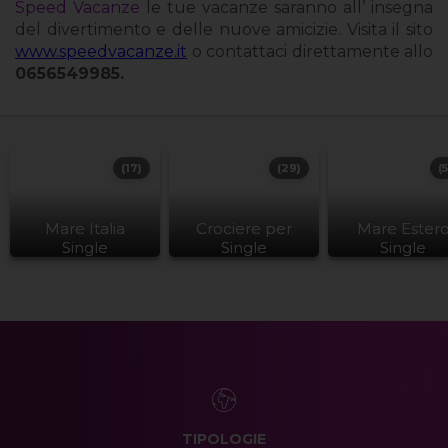
Speed Vacanze
le tue vacanze saranno all’ insegna
del divertimento e delle nuove amicizie. Visita il sito
www.speedvacanze.it
o contattaci direttamente allo
0656549985.
(17)
(29)
(
Mare Italia
Crociere per
Mare Ester
Single
Single
Single
TIPOLOGIE