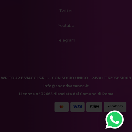
Twitter
Youtube
Telegram
WP TOUR E VIAGGI S.R.L. - CON SOCIO UNICO - P.IVA IT16293851008
info@speedvacanze.it
Licenza n° 32665 rilasciata dal Comune di Roma