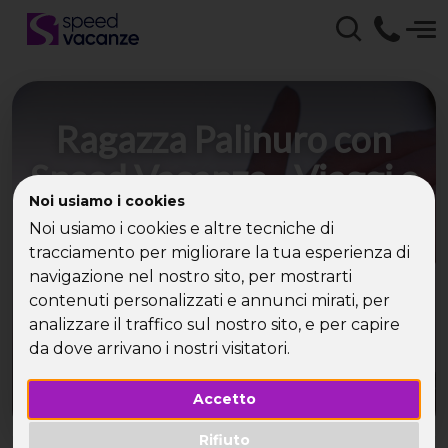
Ragazza Palinuro con
Speed Vacanze - Viaggi e
Noi usiamo i cookies
vacanze per conoscere
Noi usiamo i cookies e altre tecniche di
nuovi amici single!!
tracciamento per migliorare la tua esperienza di
navigazione nel nostro sito, per mostrarti
contenuti personalizzati e annunci mirati, per
Se parti con Speed Vacanze sei certo di
trascorrere una piacevole vacanza con tanti amici
analizzare il traffico sul nostro sito, e per capire
single!
da dove arrivano i nostri visitatori.
Accetto
Rifiuto