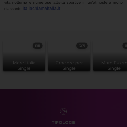
vita notturna e numerose attività sportive in un’atmosfera molto
italiachiamaitalia.it
rilassante.
(15)
(27)
(
Mare Italia
Crociere per
Mare Ester
Single
Single
Single
TIPOLOGIE