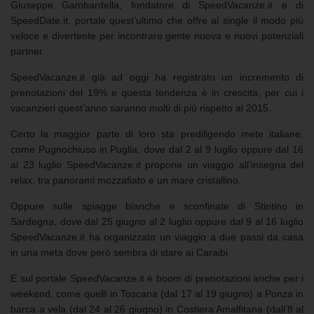
Giuseppe Gambardella, fondatore di SpeedVacanze.it e di
SpeedDate.it, portale quest’ultimo che offre ai single il modo più
veloce e divertente per incontrare gente nuova e nuovi potenziali
partner.
SpeedVacanze.it già ad oggi ha registrato un incremento di
prenotazioni del 19% e questa tendenza è in crescita, per cui i
vacanzieri quest’anno saranno molti di più rispetto al 2015.
Certo la maggior parte di loro sta prediligendo mete italiane,
come Pugnochiuso in Puglia, dove dal 2 al 9 luglio oppure dal 16
al 23 luglio SpeedVacanze.it propone un viaggio all’insegna del
relax, tra panorami mozzafiato e un mare cristallino.
Oppure sulle spiagge bianche e sconfinate di Stintino in
Sardegna, dove dal 25 giugno al 2 luglio oppure dal 9 al 16 luglio
SpeedVacanze.it ha organizzato un viaggio a due passi da casa
in una meta dove però sembra di stare ai Caraibi.
E sul portale SpeedVacanze.it è boom di prenotazioni anche per i
weekend, come quelli in Toscana (dal 17 al 19 giugno) a Ponza in
barca a vela (dal 24 al 26 giugno) in Costiera Amalfitana (dall’8 al