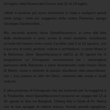
10 luglio) nella Riviera del Conero (dal 22 al 24 luglio).
«Molti si sentono più sicuri rimanendo in Italia e scelgono quindi
mete lungo i tratti più suggestivi della nostra Penisola» spiega
Giuseppe Gambardella.
Ma, secondo quanto rileva SpeedVacanze.it, in cima alla lista
delle destinazioni vi sono anche le mete esotiche, includendo
un’isola dal fascino unico come Zanzibar (dal 2 al 10 agosto), con
il suo mix di colori, profumi, culture e architetture, o come Miami e
le Bahamas, dove SpeedVacanze.it dall’11 al 20 agosto ha in
programma un Ferragosto emozionante tra i meravigliosi
panorami delle Bahamas e tanto divertimento nella Ocean Drive
di Miami, icona e simbolo di questa sfavillante città statunitense,
con i suoi palazzi in stile Art Déco, ristoranti alla moda e locali
notturni.
E altra proposta di Ferragosto che sta andando per la maggiore è
la Thailandia, dove SpeedVacanze.it propone un viaggio dal 13 al
26 agosto in tour tra Bangkok, Chiang Mai e l’isola di Ko Samui
con le sue spiagge di sabbia bianca, foreste pluviali rigogliose,