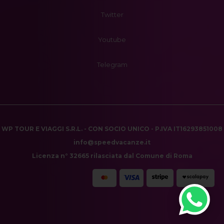
Twitter
Youtube
Telegram
WP TOUR E VIAGGI S.R.L. - CON SOCIO UNICO - P.IVA IT16293851008
info@speedvacanze.it
Licenza n° 32665 rilasciata dal Comune di Roma