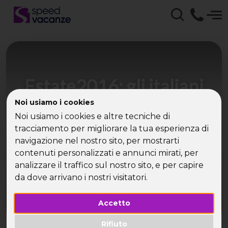
Estate2016: gli italiani
preferiscono rimanere
Noi usiamo i cookies
Noi usiamo i cookies e altre tecniche di
in Italia
tracciamento per migliorare la tua esperienza di
navigazione nel nostro sito, per mostrarti
Puglia, Sardegna e Toscana: le mete preferite dai
contenuti personalizzati e annunci mirati, per
single italiani
analizzare il traffico sul nostro sito, e per capire
da dove arrivano i nostri visitatori.
Accetto
Rifiuto