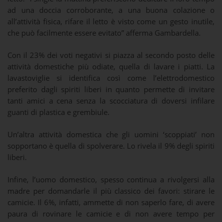
ad una doccia corroborante, a una buona colazione o
all’attività fisica, rifare il letto è visto come un gesto inutile,
che può facilmente essere evitato” afferma Gambardella.
Con il 23% dei voti negativi si piazza al secondo posto delle
attività domestiche più odiate, quella di lavare i piatti. La
lavastoviglie si identifica così come l’elettrodomestico
preferito dagli spiriti liberi in quanto permette di invitare
tanti amici a cena senza la scocciatura di doversi infilare
guanti di plastica e grembiule.
Un’altra attività domestica che gli uomini ‘scoppiati’ non
sopportano è quella di spolverare. Lo rivela il 9% degli spiriti
liberi.
Infine, l’uomo domestico, spesso continua a rivolgersi alla
madre per domandarle il più classico dei favori: stirare le
camicie. Il 6%, infatti, ammette di non saperlo fare, di avere
paura di rovinare le camicie e di non avere tempo per