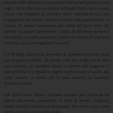
amano infatti dilettarsi a preparare manicaretti gustosi come
sughi, carne alla brace e sfiziosi antipasti. Pochi sono invece
coloro che scelgono di cucinare dolci, ritenuta ancora una
prerogativa femminile. Come corollario alla passione per la
cucina, c’è anche l’attenzione alla scelta del buon vino. Gli
uomini “scoppiati” ammettono, infatti, di abbinare sempre il
vino giusto al piatto preparato, anche se si tratta di una cena
solitaria o di una rimpatriata fra amici.
Il 27% degli uomini poi ammette di spendere parecchi soldi
per acquistare mobili. Gli arredi scelti dai single per la loro
casa rivelano un carattere deciso e attento alle esigenze: il
tipo preferito è il mobile in legno scuro laccato o lucido, dai
colori incisivi, in modo che la casa assuma un carattere
distintivo e virile.
“Gli spiriti liberi italiani risultano sempre più sofisticati ed
attenti alla moda, soprattutto in fatto di arredo. Scelgono
infatti mobilio moderno e funzionale, dai colori scuri come
grigio e nero” rivela Gambardella.