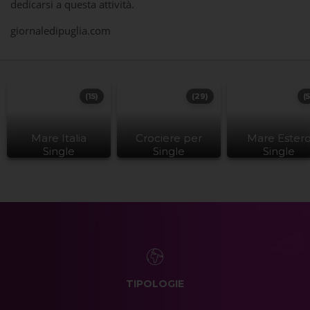
dedicarsi a questa attività.
giornaledipuglia.com
(15)
(29)
(
Mare Italia
Crociere per
Mare Ester
Single
Single
Single
TIPOLOGIE