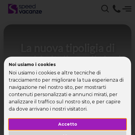
La nuova tipoligia di
maschio italiano: il single
Noi usiamo i cookies
casalingo
Noi usiamo i cookies e altre tecniche di
tracciamento per migliorare la tua esperienza di
L’uomo single ama cucinare, con una
navigazione nel nostro sito, per mostrarti
percentuale del 37% ma non sopporta il compito
contenuti personalizzati e annunci mirati, per
di rifare il letto
analizzare il traffico sul nostro sito, e per capire
da dove arrivano i nostri visitatori.
Accetto