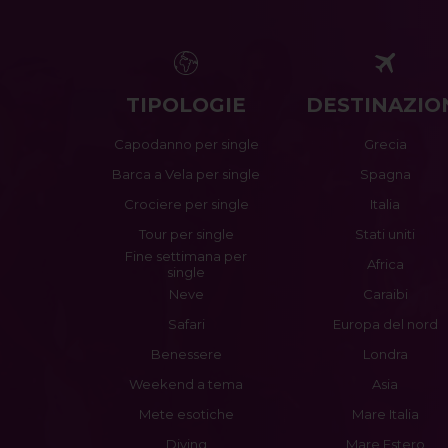
TIPOLOGIE
DESTINAZIO
Capodanno per single
Grecia
Barca a Vela per single
Spagna
Crociere per single
Italia
Tour per single
Stati uniti
Fine settimana per
Africa
single
Neve
Caraibi
Safari
Europa del nord
Benessere
Londra
Weekend a tema
Asia
Mete esotiche
Mare Italia
Diving
Mare Estero