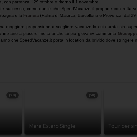
a, con partenza il 29 ottobre e ritorno il 1 novembre.
de successo, come quelle che SpeedVacanze.it propone con rotta ve
 Spagna e la
Francia
(Palma di Maiorca, Barcellona e Provenza, dal 29
a maggiore propensione a scegliere vacanze la cui durata sia supe
ché iniziano a piacere molto anche ai più giovani» commenta
Giusepp
’anno che SpeedVacanze.it porta in location da brivido dove stringere 
(29)
(58)
Mare Estero Single
Tour per si