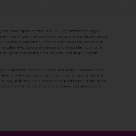
e in Italia e speed dating in Italia. Organizziamo viaggi e
enti per Single in cerca di vacanze per single e viaggi x single.
e, crociere a Barcellona, crociere in barca a vela, weekend in
na sulla neve, capodanno single, single capodanno. In ogni
e gente e divertirsi; con una scelta cosi ampia, è facile
nuove e divertirsi insieme. Cerchi nuovi amici? In vacanza con
 divertimento assicurato con i nostri giochi che ti offriranno
te. Viaggi di Single con animazione specifica per single, speed
er single, mini crociere per single, Speeddate, Speed dating,