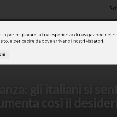
+
nazioni
Diventa Tour Leader
Co
About us
Community
nto per migliorare la tua esperienza di navigazione nel no
sito, e per capire da dove arrivano i nostri visitatori.
oni
za: gli italiani si se
aumenta così il desideri