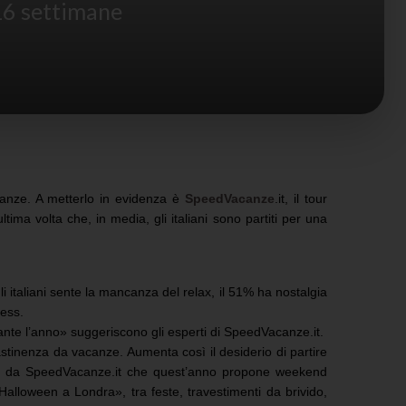
 16 settimane
canze. A metterlo in evidenza è
SpeedVacanze
.it, il tour
ima volta che, in media, gli italiani sono partiti per una
i italiani sente la mancanza del relax, il 51% ha nostalgia
ness.
nte l’anno» suggeriscono gli esperti di SpeedVacanze.it.
astinenza da vacanze. Aumenta così il desiderio di partire
ti da SpeedVacanze.it che quest’anno propone weekend
Halloween a Londra», tra feste, travestimenti da brivido,