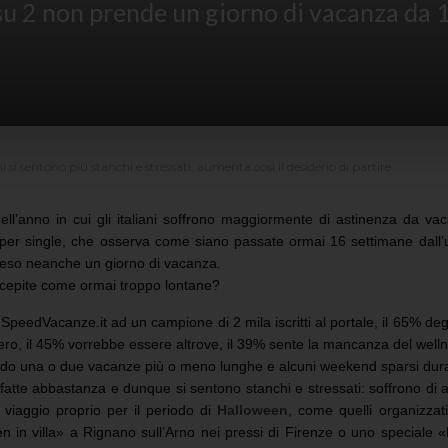
su 2 non prende un giorno di vacanza da
 si sentono più stanchi e stressati, aumenta così il desiderio di partire
ll’anno in cui gli italiani soffrono maggiormente di astinenza da va
per single, che osserva come siano passate ormai 16 settimane dall’ult
preso neanche un giorno di vacanza.
ercepite come ormai troppo lontane?
eedVacanze.it ad un campione di 2 mila iscritti al portale, il 65% degl
ero, il 45% vorrebbe essere altrove, il 39% sente la mancanza del well
ando una o due vacanze più o meno lunghe e alcuni weekend sparsi dura
fatte abbastanza e dunque si sentono stanchi e stressati: soffrono di 
 viaggio proprio per il periodo di
Halloween
, come quelli organizza
 in villa» a Rignano sull’Arno nei pressi di Firenze o uno speciale «