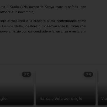
rso il
Kenia
(«Halloween in Kenya mare e safari», con
 ottobre al 2 novembre).
riore al weekend e la crociera si sta confermando come
e Gambardella
, ideatore di SpeedVacanze.it. Torna così
nuove amicizie con cui condividere la vacanza e restare in
(89)
(24)
ngle
Barca a Vela per single
Vi