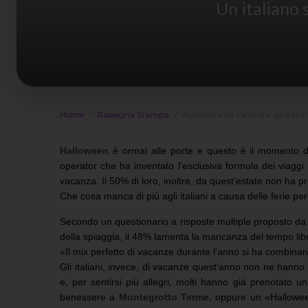
Un italiano 
Home
Rassegna Stampa
Astinenza da vacanza: gli italiani
Halloween
è ormai alle porte e questo è il momento de
operator che ha inventato l’esclusiva formula dei viaggi 
vacanza. Il 50% di loro, inoltre, da quest’estate non ha 
Che cosa manca di più agli italiani a causa delle ferie p
Secondo un questionario a risposte multiple proposto da Sp
della spiaggia, il 48% lamenta la mancanza del tempo lib
«Il mix perfetto di vacanze durante l’anno si ha combin
Gli italiani, invece, di vacanze quest’anno non ne hanno 
e, per sentirsi più allegri, molti hanno già prenotato un
benessere a
Montegrotto Terme
, oppure un «Halloween