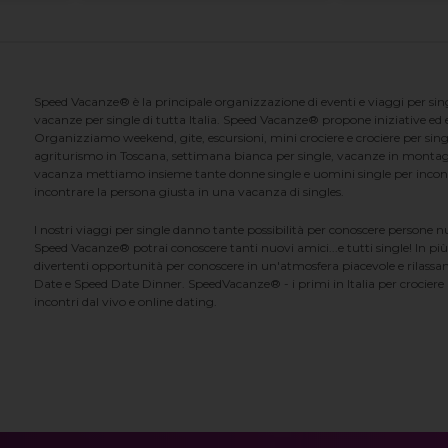
Speed Vacanze® è la principale organizzazione di eventi e viaggi per singl
vacanze per single di tutta Italia. Speed Vacanze® propone iniziative ed ev
Organizziamo weekend, gite, escursioni, mini crociere e crociere per singl
agriturismo in Toscana, settimana bianca per single, vacanze in montag
vacanza mettiamo insieme tante donne single e uomini single per incontrar
incontrare la persona giusta in una vacanza di singles.
I nostri viaggi per single danno tante possibilità per conoscere persone 
Speed Vacanze® potrai conoscere tanti nuovi amici...e tutti single! In più
divertenti opportunità per conoscere in un'atmosfera piacevole e rilassan
Date e Speed Date Dinner. SpeedVacanze® - i primi in Italia per crociere p
incontri dal vivo e online dating.