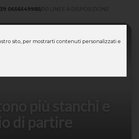
39 0656549985
/
30 LINEE A DISPOSIZIONE
ntatti
stro sito, per mostrarti contenuti personalizzati e
ntono più stanchi e
o di partire