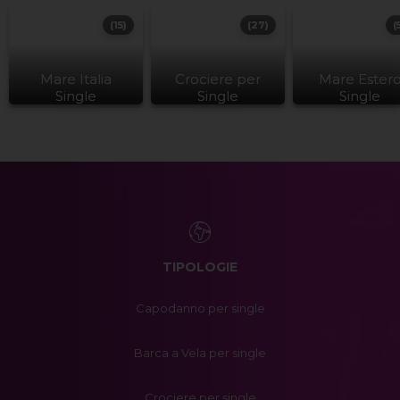
(15)
(27)
(
Mare Italia
Crociere per
Mare Ester
Single
Single
Single
TIPOLOGIE
Capodanno per single
Barca a Vela per single
Crociere per single