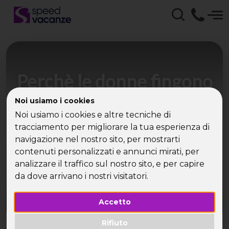
Perchè le donne fingono
l'orgasmo? Ecco cosa
Noi usiamo i cookies
dicono le donne single
Noi usiamo i cookies e altre tecniche di
tracciamento per migliorare la tua esperienza di
navigazione nel nostro sito, per mostrarti
Perché le donne fingono un orgasmo? Il 56%
contenuti personalizzati e annunci mirati, per
delle single finge per insoddisfazione, il 25% per
analizzare il traffico sul nostro sito, e per capire
incitare ad una seconda volta.
da dove arrivano i nostri visitatori.
Accetto
Rifiuto