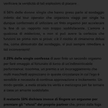
verificare la veridicità di tali esplosioni di piacere.
Il 56% delle donne single
che hanno preso parte al sondaggio
indetto dal tour operator che organizza viaggi per single ha
dunque confermato di utilizzare un finto orgasmo per accelerare
la fine di un rapporto non troppo soddisfacente. L’amore è
qualcosa di misterioso, e non si può avere la certezza che
funzioni se prima non si prova: c’è il rischio di rimanerne delusi
ma, come dimostrato dal sondaggio, si può sempre rimediare a
tali inconvenienti!
Il 28% delle single confessa
di aver finto un secondo orgasmo
per fare omaggio al fortunato di turno di un’indimenticabile
performance; insomma, un premio e un incoraggiamento che
molti maschietti apprezzano in queste circostanze in cui l’ego è
sensibile e necessita di continua approvazione e incitamento. Un
modo gentile, a metà strada tra verità e menzogna per far tornare
a casa un amante soddisfatto.
Il restante 16% dichiara invece di fingere un orgasmo per
premiare gli “sforzi” del proprio partner
che, preso dalla foga