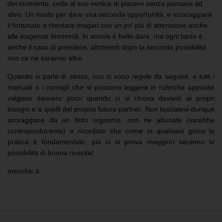
del momento, cede al suo vortice di piacere senza pensare ad
altro. Un modo per dare una seconda opportunità, e incoraggiare
il fortunato a ritentare magari con un po’ più di attenzione anche
alle esigenze femminili. In amore è bello dare, ma ogni tanto è
anche il caso di prendere, altrimenti dopo la seconda possibilità
non ce ne saranno altre.
Quando si parla di sesso, non ci sono regole da seguire, e tutti i
manuali o i consigli che si possono leggere in rubriche apposite
valgono davvero poco quando ci si ritrova davanti ai propri
bisogni e a quelli del proprio futuro partner. Non lasciatevi dunque
scoraggiare da un finto orgasmo, non ne abusate (sarebbe
controproducente) e ricordate che come in qualsiasi gioco la
pratica è fondamentale: più ci si prova maggiori saranno le
possibilità di buona riuscita!
menchic.it