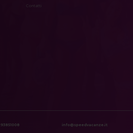
Contatti
6293851008
info@speedvacanze.it