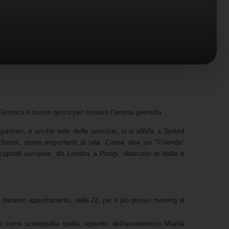
iumara il nuovo gioco per trovare l'anima gemella
artner, o anche solo delle amicizie, ci si affida a Speed
issà, storie importanti di vita. Come dire un "Friends"
 capitali europee, da Londra a Parigi, sbarcato in Italia e
.
i daranno appuntamento, dalle 22, per il più grosso meeting di
rà come scenografia quella, appunto, dell'avveniristico Mazda