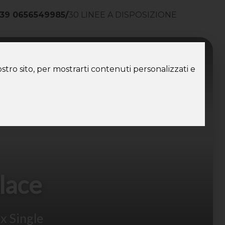
39 0656549985
/
30 LINEE A DISPOSIZIONE
ntatti
stro sito, per mostrarti contenuti personalizzati e
alace
 x Single