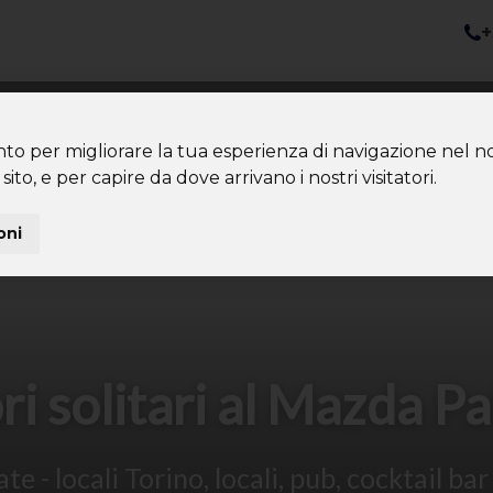
+
nazioni
Diventa Tour Leader
Co
About us
Community
nto per migliorare la tua esperienza di navigazione nel no
sito, e per capire da dove arrivano i nostri visitatori.
oni
i solitari al Mazda P
e - locali Torino, locali, pub, cocktail bar