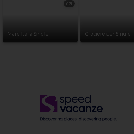
(17)
Mare Italia Single
Crociere per Single