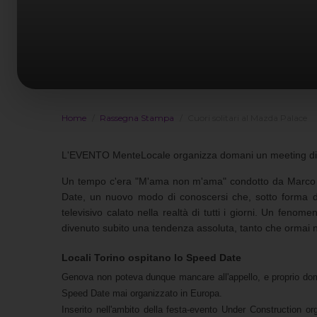
Home
Rassegna Stampa
Cuori solitari al Mazda Palace
L'EVENTO MenteLocale organizza domani un meeting di "sp
Un tempo c'era "M'ama non m'ama" condotto da Marco Predo
Date, un nuovo modo di conoscersi che, sotto forma di 
televisivo calato nella realtà di tutti i giorni. Un fenom
divenuto subito una tendenza assoluta, tanto che ormai n
Locali Torino ospitano lo Speed Date
Genova non poteva dunque mancare all'appello, e proprio doman
Speed Date mai organizzato in Europa.
Inserito nell'ambito della festa-evento Under Construction o