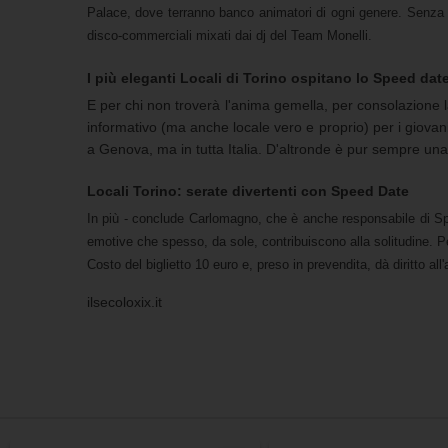
Palace, dove terranno banco animatori di ogni genere. Senza d
disco-commerciali mixati dai dj del Team Monelli.
I più eleganti Locali di Torino ospitano lo Speed date
E per chi non troverà l'anima gemella, per consolazione l
informativo (ma anche locale vero e proprio) per i giovan
a Genova, ma in tutta Italia. D'altronde è pur sempre una
Locali Torino: serate divertenti con Speed Date
In più - conclude Carlomagno, che è anche responsabile di Spee
emotive che spesso, da sole, contribuiscono alla solitudine. P
Costo del biglietto 10 euro e, preso in prevendita, dà diritto a
ilsecoloxix.it