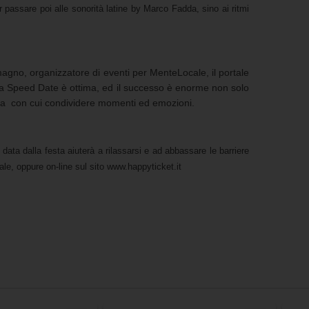
passare poi alle sonorità latine by Marco Fadda, sino ai ritmi
magno, organizzatore di eventi per MenteLocale, il portale
a da Speed Date è ottima, ed il successo è enorme non solo
sona con cui condividere momenti ed emozioni.
ata dalla festa aiuterà a rilassarsi e ad abbassare le barriere
le, oppure on-line sul sito www.happyticket.it