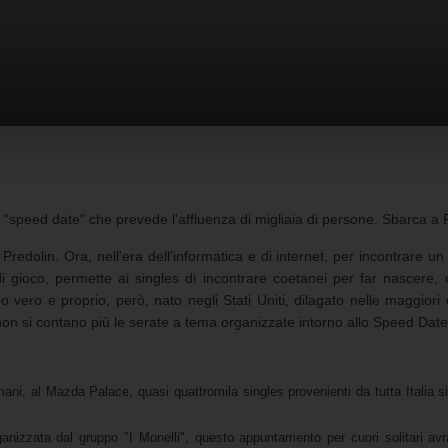
eed date" che prevede l'affluenza di migliaia di persone. Sbarca a F
lin. Ora, nell'era dell'informatica e di internet, per incontrare un p
gioco, permette ai singles di incontrare coetanei per far nascere, ch
eno vero e proprio, però, nato negli Stati Uniti, dilagato nelle maggiori
on si contano più le serate a tema organizzate intorno allo Speed Date
i, al Mazda Palace, quasi quattromila singles provenienti da tutta Italia s
rganizzata dal gruppo "I Monelli", questo appuntamento per cuori solitari av