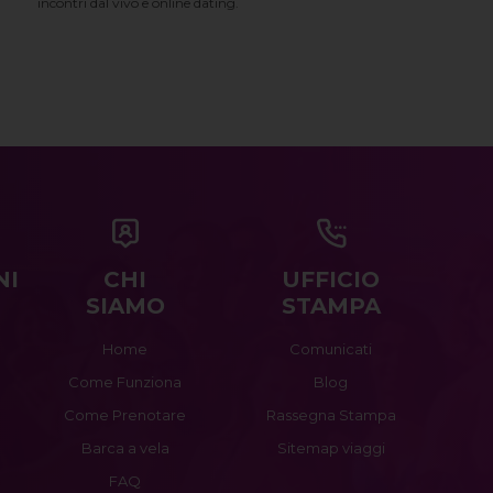
incontri dal vivo e online dating.
NI
CHI
UFFICIO
SIAMO
STAMPA
Home
Comunicati
Come Funziona
Blog
Come Prenotare
Rassegna Stampa
Barca a vela
Sitemap viaggi
FAQ