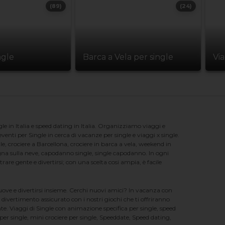
(89)
(24)
ngle
Barca a Vela per single
Vi
e in Italia e speed dating in Italia. Organizziamo viaggi e
enti per Single in cerca di vacanze per single e viaggi x single.
e, crociere a Barcellona, crociere in barca a vela, weekend in
na sulla neve, capodanno single, single capodanno. In ogni
e gente e divertirsi; con una scelta cosi ampia, è facile
nuove e divertirsi insieme. Cerchi nuovi amici? In vacanza con
 divertimento assicurato con i nostri giochi che ti offriranno
te. Viaggi di Single con animazione specifica per single, speed
er single, mini crociere per single, Speeddate, Speed dating,