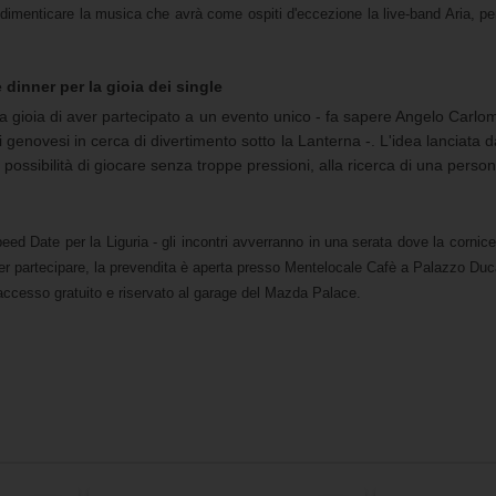
imenticare la musica che avrà come ospiti d'eccezione la live-band Aria, per 
 dinner per la gioia dei single
a gioia di aver partecipato a un evento unico - fa sapere Angelo Carlo
i genovesi in cerca di divertimento sotto la Lanterna -. L'idea lanciat
 possibilità di giocare senza troppe pressioni, alla ricerca di una per
d Date per la Liguria - gli incontri avverranno in una serata dove la cornice d
er partecipare, la prevendita è aperta presso Mentelocale Cafè a Palazzo Duca
ll'accesso gratuito e riservato al garage del Mazda Palace.