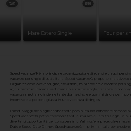
(29)
(58)
Mare Estero Single
Tour per si
Speed Vacanze® è la principale organizzazione di eventi e viaggi per singl
vacanze per single di tutta Italia. Speed Vacanze® propone iniziative ed ev
Organizziamo weekend, gite, escursioni, mini crociere e crociere per singl
agriturismo in Toscana, settimana bianca per single, vacanze in montag
vacanza mettiamo insieme tante donne single e uomini single per incontrar
incontrare la persona giusta in una vacanza di singles.
I nostri viaggi per single danno tante possibilità per conoscere persone 
Speed Vacanze® potrai conoscere tanti nuovi amici...e tutti single! In più
divertenti opportunità per conoscere in un'atmosfera piacevole e rilassan
Date e Speed Date Dinner. SpeedVacanze® - i primi in Italia per crociere p