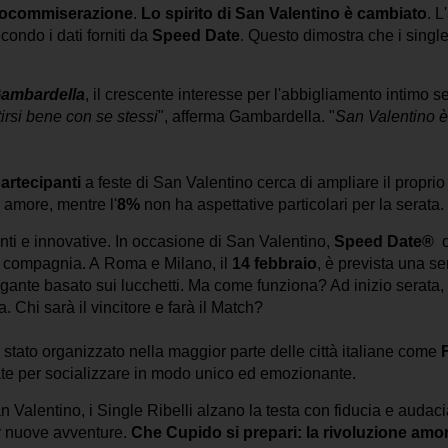
autocommiserazione
.
Lo spirito di San Valentino è cambiato
. L
condo i dati forniti da
Speed Date
. Questo dimostra che i singl
ambardella
, il crescente interesse per l'abbigliamento intimo se
tirsi bene con se stessi
", afferma Gambardella. "
San Valentino è
artecipanti
a feste di San Valentino cerca di ampliare il proprio 
e amore, mentre l'
8%
non ha aspettative particolari per la serata.
nti e innovative. In occasione di San Valentino,
Speed Date®
n compagnia. A
Roma e Milano
, il
14 febbraio
, è prevista una se
rigante basato sui lucchetti. Ma come funziona? Ad inizio serata
 Chi sarà il vincitore e farà il Match?
 stato organizzato nella maggior parte delle città italiane come
ate per socializzare in modo unico ed emozionante.
n Valentino, i Single Ribelli alzano la testa con fiducia e auda
er nuove avventure.
Che Cupido si prepari: la rivoluzione amor