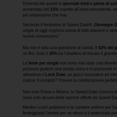
Dimenticate quindi le
giornate tristi e piene di 
aumentata del
15%
rispetto all'anno precedente, se
più entusiasmo che mai.
Secondo il fondatore di Speed Date®,
Giuseppe G
single di oggi vogliono prima di tutto piacersi e sen
nuove connessioni.
"
Ma non è solo una questione di vanità. Il
42% dei p
un flirt. Solo il
18%
ha l'obiettivo di trovare il grand
Le
feste per single
non sono mai state così diverte
possono godersi una serata unica e in piacevole i
attraverso il
Lock Date
, un gioco innovativo ed int
codice. Il compito? Trovare la combinazione perfetta.
Non solo Roma e Milano, lo
Speed Date classico
è
sono solo alcune delle opzioni offerte da Speed D
Mentre i cuori palpitano e le candele ardono per Sa
festeggiano l'amore per se stessi e il potenziale p