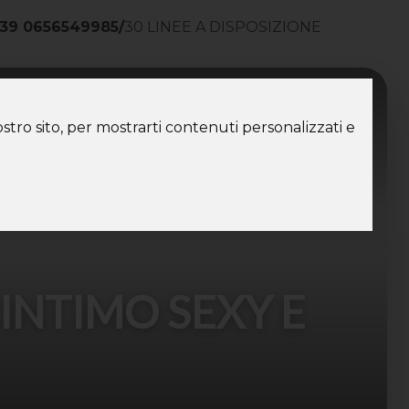
39 0656549985
/
30 LINEE A DISPOSIZIONE
ntatti
stro sito, per mostrarti contenuti personalizzati e
 INTIMO SEXY E