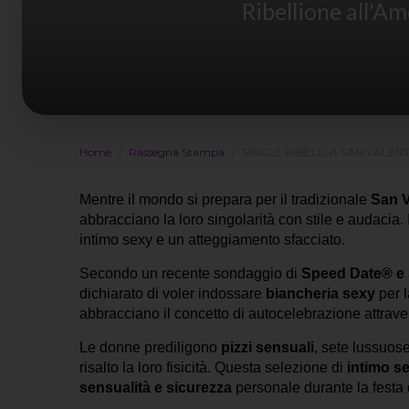
Ribellione all'A
Home
Rassegna Stampa
SINGLE RIBELLI A SAN VALEN
Mentre il mondo si prepara per il tradizionale
San V
abbracciano la loro singolarità con stile e audacia. I
intimo sexy e un atteggiamento sfacciato.
Secondo un recente sondaggio di
Speed Date
®
e
dichiarato di voler indossare
biancheria sexy
per l
abbracciano il concetto di autocelebrazione attrav
Le donne prediligono
pizzi sensuali
, sete lussuos
risalto la loro fisicità. Questa selezione di
intimo s
sensualità e sicurezza
personale durante la festa 