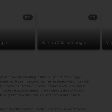
(87)
(19)
ngle
Barca a Vela per single
Vi
e in Italia e speed dating in Italia. Organizziamo viaggi e
enti per Single in cerca di vacanze per single e viaggi x single.
e, crociere a Barcellona, crociere in barca a vela, weekend in
na sulla neve, capodanno single, single capodanno. In ogni
e gente e divertirsi; con una scelta cosi ampia, è facile
nuove e divertirsi insieme. Cerchi nuovi amici? In vacanza con