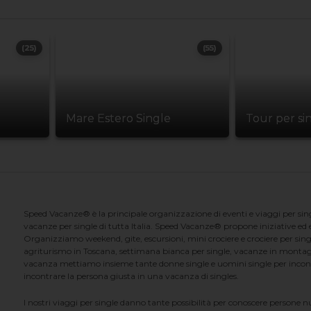
(25)
(55)
Mare Estero Single
Tour per si
Speed Vacanze® è la principale organizzazione di eventi e viaggi per singl
vacanze per single di tutta Italia. Speed Vacanze® propone iniziative ed ev
Organizziamo weekend, gite, escursioni, mini crociere e crociere per singl
agriturismo in Toscana, settimana bianca per single, vacanze in montag
vacanza mettiamo insieme tante donne single e uomini single per incontrar
incontrare la persona giusta in una vacanza di singles.
I nostri viaggi per single danno tante possibilità per conoscere persone 