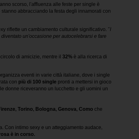
'anno scorso, l'affluenza alle feste per single è
e stanno abbracciando la festa degli innamorati con
xy riflette un cambiamento culturale significativo. "
I
 diventato un'occasione per autocelebrarsi e fare
circolo di amicizie, mentre il
32%
è alla ricerca di
organizza eventi in varie città italiane, dove i single
rata con
più di 100 single
pronti a mettersi in gioco
, le donne riceveranno un lucchetto e gli uomini un
Firenze, Torino, Bologna, Genova, Como
che
cia. Con intimo sexy e un atteggiamento audace,
osa è in corso.