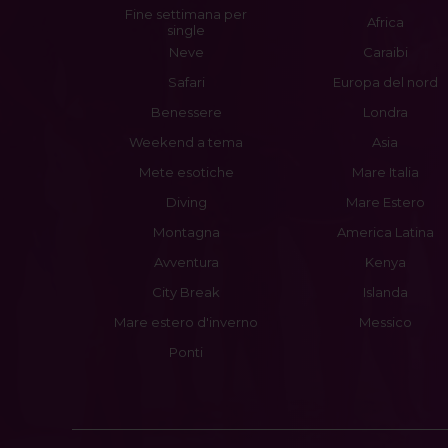
Fine settimana per
Africa
single
Neve
Caraibi
Safari
Europa del nord
Benessere
Londra
Weekend a tema
Asia
Mete esotiche
Mare Italia
Diving
Mare Estero
Montagna
America Latina
Avventura
Kenya
City Break
Islanda
Mare estero d'inverno
Messico
Ponti