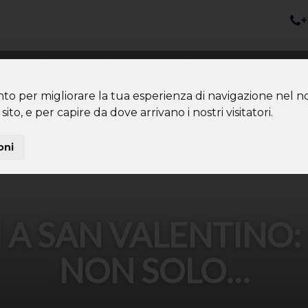
+
nazioni
Diventa Tour Leader
Co
About us
Community
nto per migliorare la tua esperienza di navigazione nel no
sito, e per capire da dove arrivano i nostri visitatori.
oni
I A SAN VALENTINO:
NON SOLO…