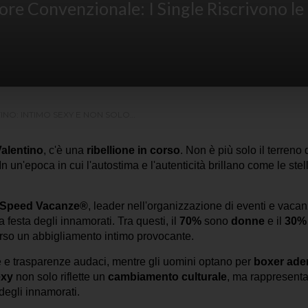
more Convenzionale: I Single Riscrivono le
TINO: INTIMO SEXY E NON SOLO…
alentino
, c'è una
ribellione in corso
. Non è più solo il terren
n un'epoca in cui l'autostima e l'autenticità brillano come le stell
Speed Vacanze®
, leader nell'organizzazione di eventi e vacanz
a festa degli innamorati. Tra questi, il
70%
sono
donne
e il
30%
erso un abbigliamento intimo provocante.
e e trasparenze audaci, mentre gli uomini optano per
boxer ader
exy
non solo riflette un
cambiamento culturale
, ma rappresent
degli innamorati.