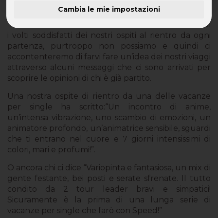
Cambia le mie impostazioni
Descrivere le vacanze per single in termini
“istituzionali” non sarebbe efficiente come mostrarvi
i volti soddisfatti dei nostri ospiti al rientro da ogni
partenza, purtroppo non possiamo e quindi ci
accontenteremo di farvi fare un’idea dei nostri viaggi
attraverso alcuni messaggi che ci sono arrivati per
scoprire le opinioni di chi è già partito.
Una nostra ospite di rientro da una delle vacanze
per single ha scritto:“Un incontro di anime,
un’intensa vibrazione, uno scambio di emozioni, un
animatore profondo, un’animatrice sensibile, sguardi
che ti entrano nel cuore e 7 giorni intensissimi di
colori, mari e profumi!”.
O ancora chi ci dice “Variopinta e fantasiosa, un mix di
gente festante, bei posti e serate sfrenate. Il tutto
condito da 2 tour leader bravi e simpatici!
Sicuramente è la prima di una lunga serie di
vacanze per single che farò con Speed!”