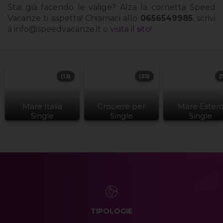
Stai già facendo le valige? Alza la cornetta Speed
Vacanze ti aspetta! Chiamaci allo
0656549985
, scrivi
a
info@speedvacanze.it
o
visita il sito
!
(13)
(25)
(
Mare Italia
Crociere per
Mare Ester
Single
Single
Single
TIPOLOGIE