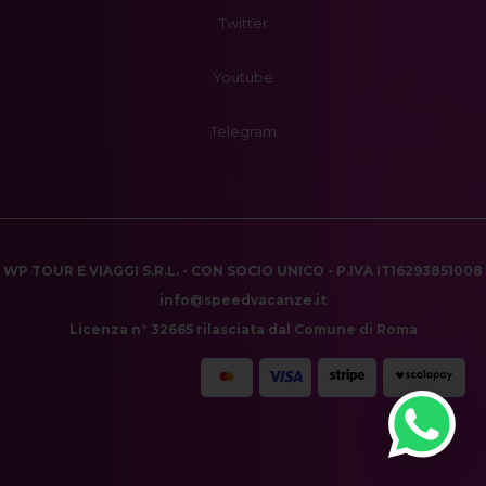
Twitter
Youtube
Telegram
WP TOUR E VIAGGI S.R.L. - CON SOCIO UNICO - P.IVA IT16293851008
info@speedvacanze.it
Licenza n° 32665 rilasciata dal Comune di Roma