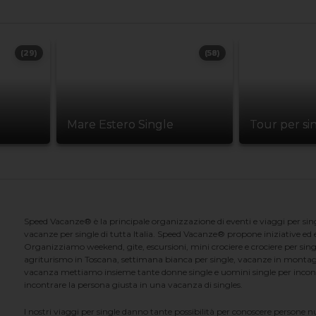
(29)
(58)
Mare Estero Single
Tour per si
Speed Vacanze® è la principale organizzazione di eventi e viaggi per singl
vacanze per single di tutta Italia. Speed Vacanze® propone iniziative ed ev
Organizziamo weekend, gite, escursioni, mini crociere e crociere per singl
agriturismo in Toscana, settimana bianca per single, vacanze in montag
vacanza mettiamo insieme tante donne single e uomini single per incontrar
incontrare la persona giusta in una vacanza di singles.
I nostri viaggi per single danno tante possibilità per conoscere persone 