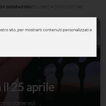
39 0656549985
/
30 LINEE A DISPOSIZIONE
ntatti
stro sito, per mostrarti contenuti personalizzati e
il 25 aprile
oprio come voi