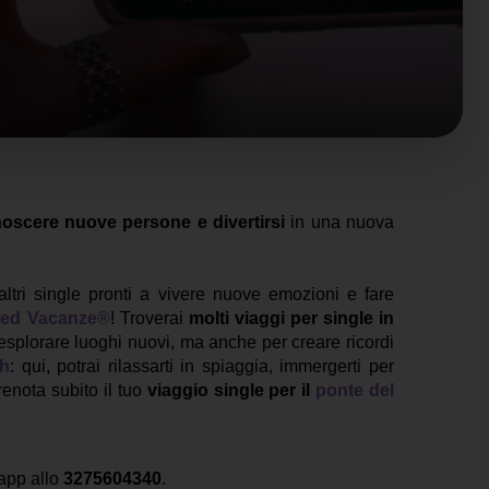
oscere nuove persone e divertirsi
in una nuova
altri single pronti a vivere nuove emozioni e fare
eed Vacanze®
! Troverai
molti viaggi per single in
esplorare luoghi nuovi, ma anche per creare ricordi
kh
: qui, potrai rilassarti in spiaggia, immergerti per
renota subito il tuo
viaggio single per il
ponte del
app allo
3275604340
.