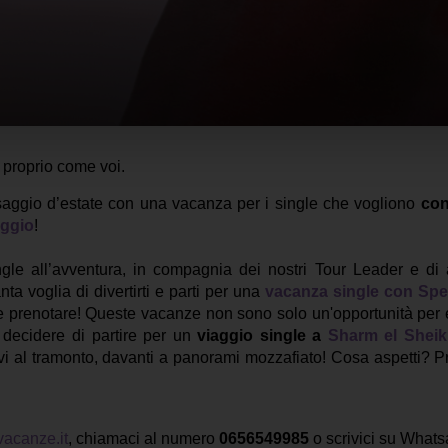
 proprio come voi.
ssaggio d’estate con una vacanza per i single che vogliono
con
aggio
!
ngle all’avventura, in compagnia dei nostri Tour Leader e di 
ta voglia di divertirti e parti per una
vacanza single con Sp
le prenotare! Queste vacanze non sono solo un'opportunità per 
 decidere di partire per un
viaggio single a
Sharm el Shei
tivi al tramonto, davanti a panorami mozzafiato! Cosa aspetti? P
acanze.it
, chiamaci al numero
0656549985
o scrivici su Whats