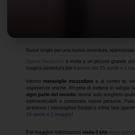
Nuovi single per una nuova avventura, spensierata
Speed Vacanze®
ti invita a un piccolo grande a
magica avventura per il
ponte del 25 aprile e 1 m
Intorno
meraviglie mozzafiato
e al centro te, si
esperienze uniche. Ricorda di mettere in valigia tan
ogni parte del mondo
: dovrai solo scegliere qua
indimenticabili e conoscere nuove persone. Puoi
ammirare i meravigliosi fondali e infine fare aperi
25 aprile e 1 maggio
!
Per maggiori informazioni
visita il sito
www.speedv