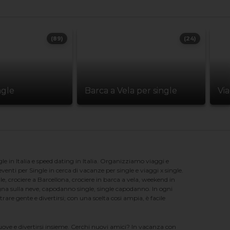
(89)
(24)
ngle
Barca a Vela per single
Vi
e in Italia e speed dating in Italia. Organizziamo viaggi e
enti per Single in cerca di vacanze per single e viaggi x single.
e, crociere a Barcellona, crociere in barca a vela, weekend in
na sulla neve, capodanno single, single capodanno. In ogni
e gente e divertirsi; con una scelta cosi ampia, è facile
nuove e divertirsi insieme. Cerchi nuovi amici? In vacanza con