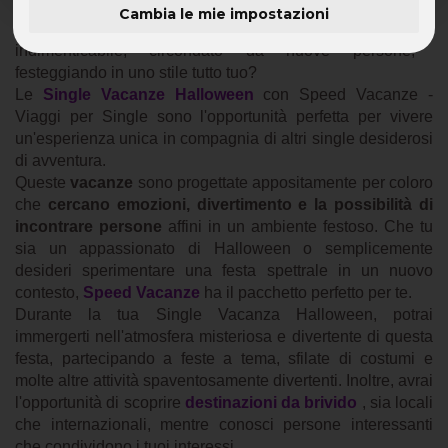
Cambia le mie impostazioni
Hai mai desiderato trascorrere una
vacanza di Halloween
indimenticabile, circondato da nuove persone,
festeggiando in uno stile tutto tuo?
Le
Single Vacanze Halloween
con Speed Vacanze -
Viaggi per Single sono l'opportunità perfetta per vivere
un'esperienza unica in compagnia di altri single desiderosi
di avventura.
Queste
vacanze
sono progettate appositamente per coloro
che
cercano emozioni, divertimento e la possibilità di
incontrare persone
affini in un ambiente festoso. Che tu
sia un appassionato di Halloween o semplicemente
desideri sperimentare una festa spettrale in un nuovo
contesto,
Speed Vacanze
ha il pacchetto perfetto per te.
Durante la tua Single Vacanza Halloween, potrai
immergerti nell'atmosfera misteriosa e divertente di questa
festa, partecipando a feste a tema, sfilate di costumi e
molte altre attività spaventosamente divertenti. Inoltre, avrai
l'opportunità di scoprire
destinazioni da brivido
, sia locali
che internazionali, mentre conosci persone interessanti
che condividono i tuoi interessi.