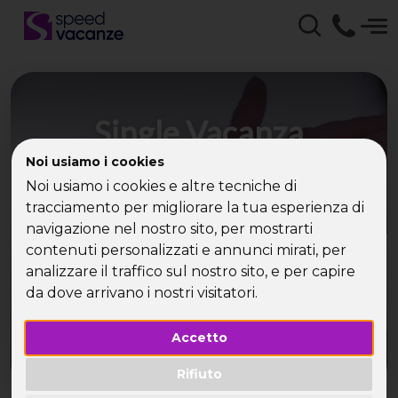
Single Vacanza
Halloween con Speed
Noi usiamo i cookies
Noi usiamo i cookies e altre tecniche di
Vacanze - Viaggi per
tracciamento per migliorare la tua esperienza di
single
navigazione nel nostro sito, per mostrarti
contenuti personalizzati e annunci mirati, per
analizzare il traffico sul nostro sito, e per capire
Scopri la Magia di una Single Vacanza Halloween
da dove arrivano i nostri visitatori.
con Speed Vacanze
Accetto
Rifiuto