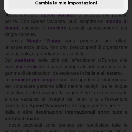
Cambia le mie impostazioni
Se sei un single in cerca di avventure emozionanti e di
nuove amicizie,
Speed Vacanze
è la soluzione perfetta
per te. Con Speed Vacanze, puoi scoprire un
mondo di
viaggi
, vacanze e
crociere
pensati appositamente per
single come te.
I nostri
Single Viaggi
sono progettati per offrirti
un'esperienza unica. Non devi preoccuparti di organizzare
tutto da solo; ci prendiamo cura di tutto.
Dai
weekend
nelle città più affascinanti d'Europa alle
avventure esotiche
in paradisi tropicali, abbiamo una vasta
gamma di destinazioni da esplorare in
Italia e all'estero
.
Le
crociere per single
sono un'opportunità straordinaria
per conoscere persone affini mentre navighi tra le acque
cristalline di destinazioni da sogno. Che tu sia interessato
a una vacanza all'insegna del relax o a un'avventura
mozzafiato,
Speed Vacanze
ha il viaggio perfetto per te.
Italia e altre destinazioni internazionali sono tutte a
portata di mano.
I nostri pacchetti sono pensati per soddisfare tutte le
esigenze dei single. Potrai partecipare a divertenti attività