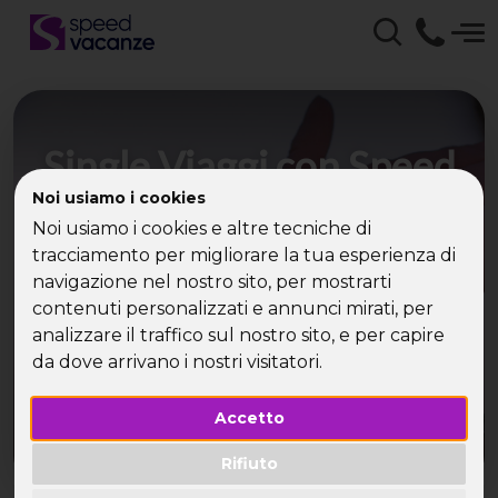
Single Viaggi con Speed
Vacanze - Viaggi
Noi usiamo i cookies
Noi usiamo i cookies e altre tecniche di
Vacanze Crociere per
tracciamento per migliorare la tua esperienza di
single
navigazione nel nostro sito, per mostrarti
contenuti personalizzati e annunci mirati, per
analizzare il traffico sul nostro sito, e per capire
Single Viaggi con Speed Vacanze: vacanze, viaggi,
da dove arrivano i nostri visitatori.
weekend e incontri per conoscere nuovi single!
Accetto
Rifiuto