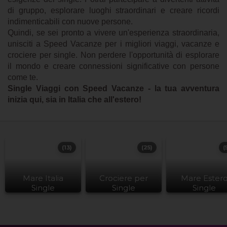
di gruppo, esplorare luoghi straordinari e creare ricordi
indimenticabili con nuove persone.
Quindi, se sei pronto a vivere un'esperienza straordinaria,
unisciti a Speed Vacanze per i migliori viaggi, vacanze e
crociere per single. Non perdere l'opportunità di esplorare
il mondo e creare connessioni significative con persone
come te.
Single Viaggi con Speed Vacanze - la tua avventura
inizia qui, sia in Italia che all'estero!
(13)
(25)
(
Mare Italia
Crociere per
Mare Ester
Single
Single
Single