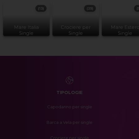
(13)
(25)
(
Mare Italia
Crociere per
Mare Ester
Single
Single
Single
TIPOLOGIE
Capodanno per single
Barca a Vela per single
Crociere per single