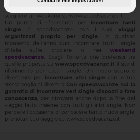
Cambia le mie impostazioni
Un modo sicuro per incontrare tutti i single d’Italia è
scegliere un weekend su www.speedvacanze.it
Un punto di riferimento per
incontrare tanti
single
è speedvacanze con i suoi
viaggi
organizzati proprio per single
. In qualsiasi
momento dell’anno puoi incontrare tutti i single
d’Italia sulle crociere o nei
weekend
speedvacanze
. Scegli l’offerta che preferisci tra
quelle proposte su
www.speedvacanze.it
, il sito di
riferimento per tutti i single. Un modo sicuro e
divertente per
incontrare altri single
con le tua
stessa voglia di divertirsi
Con speedvacanze hai la
garanzia di incontrare veri single disposti a fare
conoscenza
, per ritrovarsi anche dopo la fine del
viaggio fatto insieme con tutti gli altri single. Non
perdere l’occasione di conoscere tanto nuovi single,
prenota il tuo viaggio su www.speedvacanze.it