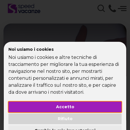
Speed Vacanze - Essere
Noi usiamo i cookies
single è divertente con
Noi usiamo i cookies e altre tecniche di
tracciamento per migliorare la tua esperienza di
SpeedVacanze
navigazione nel nostro sito, per mostrarti
contenuti personalizzati e annunci mirati, per
I single d’Italia si incontrano nei weekend di
analizzare il traffico sul nostro sito, e per capire
speedvacanze
da dove arrivano i nostri visitatori.
Accetto
Rifiuto