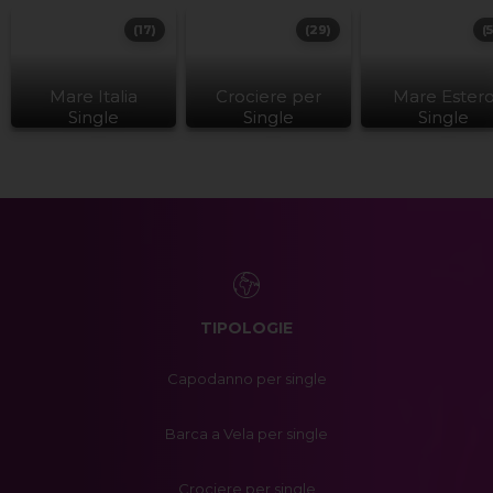
(17)
(29)
(
Mare Italia
Crociere per
Mare Ester
Single
Single
Single
TIPOLOGIE
Capodanno per single
Barca a Vela per single
Crociere per single