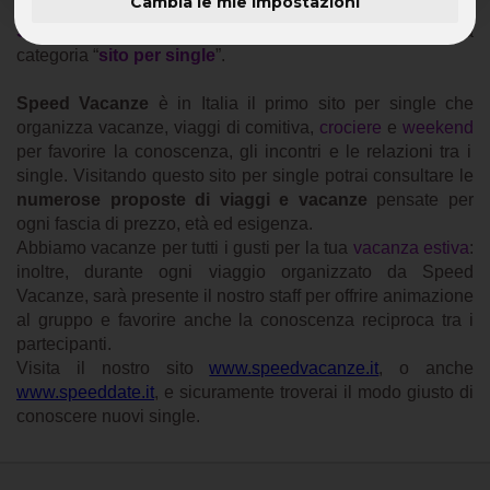
Cambia le mie impostazioni
Speed Vacanze
e
Speed Date
sono leaders
in Italia
nella
categoria “
sito per single
”.
Speed Vacanze
è in Italia il primo sito per single che
organizza vacanze, viaggi di comitiva,
crociere
e
weekend
per favorire la conoscenza, gli incontri e le relazioni tra i
single. Visitando questo sito per single potrai consultare le
numerose proposte di viaggi e vacanze
pensate per
ogni fascia di prezzo, età ed esigenza.
Abbiamo vacanze per tutti i gusti per la tua
vacanza estiva
:
inoltre, durante ogni viaggio organizzato da Speed
Vacanze, sarà presente il nostro staff per offrire animazione
al gruppo e favorire anche la conoscenza reciproca tra i
partecipanti.
Visita il nostro sito
www.speedvacanze.it
, o anche
www.speeddate.it
, e sicuramente troverai il modo giusto di
conoscere nuovi single.