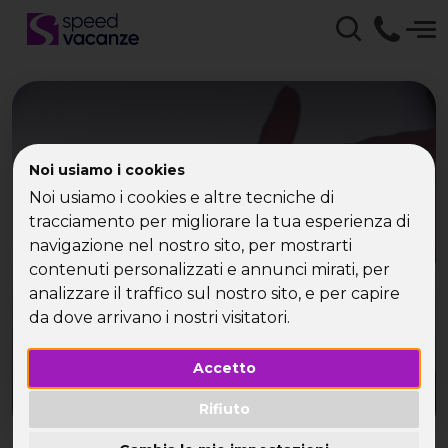
Sito per single con Speed
Noi usiamo i cookies
Vacanze - Viaggi e
Noi usiamo i cookies e altre tecniche di
tracciamento per migliorare la tua esperienza di
vacanze per single
navigazione nel nostro sito, per mostrarti
contenuti personalizzati e annunci mirati, per
Speed Vacanze è il sito per single che ti fa
analizzare il traffico sul nostro sito, e per capire
conoscere nuove persone viaggiando!
da dove arrivano i nostri visitatori.
Accetto
Rifiuto