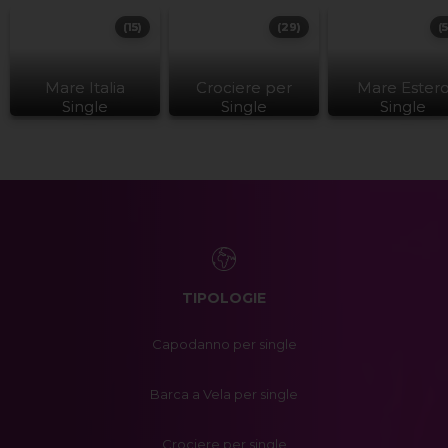
(15)
(29)
(
Mare Italia
Crociere per
Mare Ester
Single
Single
Single
TIPOLOGIE
Capodanno per single
Barca a Vela per single
Crociere per single