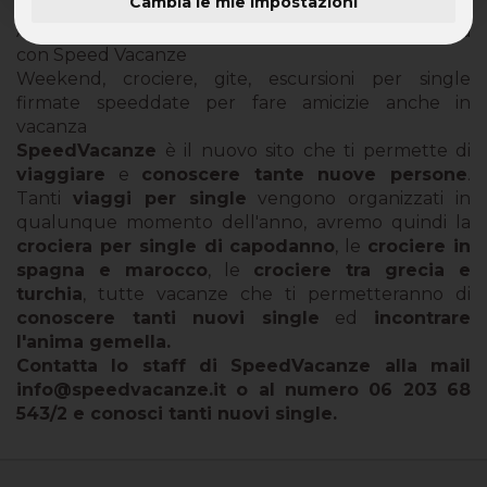
Cambia le mie impostazioni
Ancora in cerca dell'anima gemella? Parti da Genova
con Speed Vacanze
Weekend, crociere, gite, escursioni per single
firmate speeddate per fare amicizie anche in
vacanza
SpeedVacanze
è il nuovo sito che ti permette di
viaggiare
e
conoscere tante nuove persone
.
Tanti
viaggi per single
vengono organizzati in
qualunque momento dell'anno, avremo quindi la
crociera per single di capodanno
, le
crociere in
spagna e marocco
, le
crociere tra grecia e
turchia
, tutte vacanze che ti permetteranno di
conoscere tanti nuovi single
ed
incontrare
l'anima gemella.
Contatta lo staff di SpeedVacanze alla mail
info@speedvacanze.it
o al numero
06 203 68
543/2
e
conosci tanti nuovi single
.