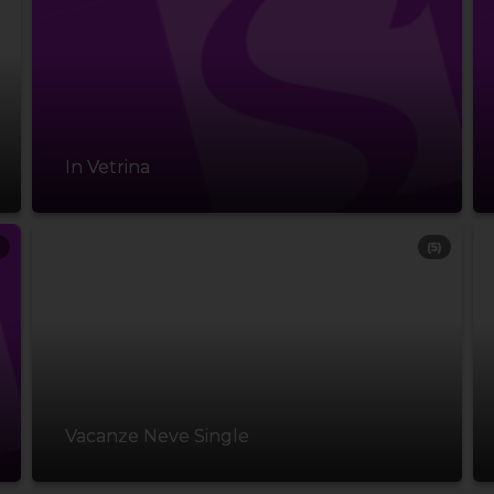
In Vetrina
)
(5)
Vacanze Neve Single