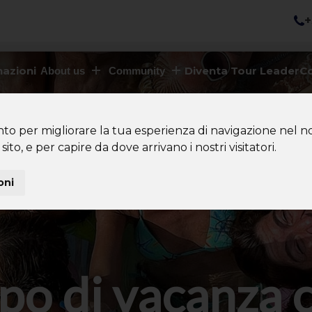
+
nazioni
Diventa Tour Leader
Co
About us
Community
nto per migliorare la tua esperienza di navigazione nel no
sito, e per capire da dove arrivano i nostri visitatori.
oni
po di vacanza 