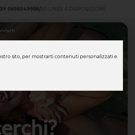
39 0656549985
/
30 LINEE A DISPOSIZIONE
ntatti
stro sito, per mostrarti contenuti personalizzati e
cerchi?