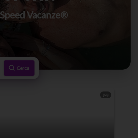
di Speed Vacanze®
Cerca
(55)