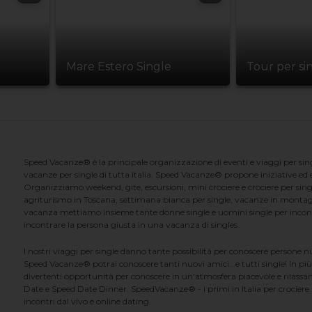
Mare Estero Single
Tour per si
Speed Vacanze® è la principale organizzazione di eventi e viaggi per singl
vacanze per single di tutta Italia. Speed Vacanze® propone iniziative ed ev
Organizziamo weekend, gite, escursioni, mini crociere e crociere per singl
agriturismo in Toscana, settimana bianca per single, vacanze in montag
vacanza mettiamo insieme tante donne single e uomini single per incontrar
incontrare la persona giusta in una vacanza di singles.
I nostri viaggi per single danno tante possibilità per conoscere persone 
Speed Vacanze® potrai conoscere tanti nuovi amici...e tutti single! In più
divertenti opportunità per conoscere in un'atmosfera piacevole e rilassan
Date e Speed Date Dinner. SpeedVacanze® - i primi in Italia per crociere p
incontri dal vivo e online dating.