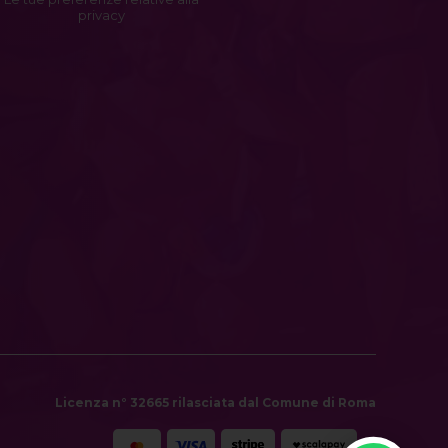
privacy
Licenza n° 32665 rilasciata dal Comune di Roma