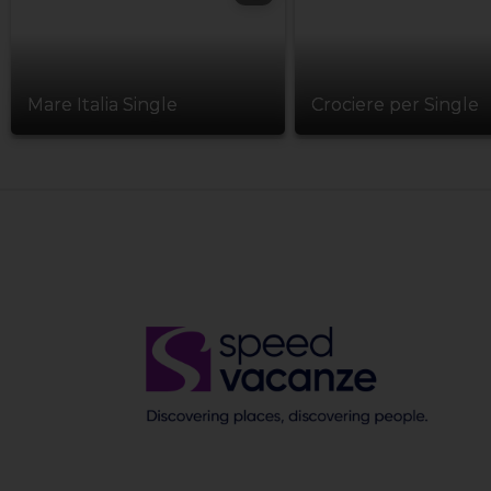
Mare Italia Single
Crociere per Single