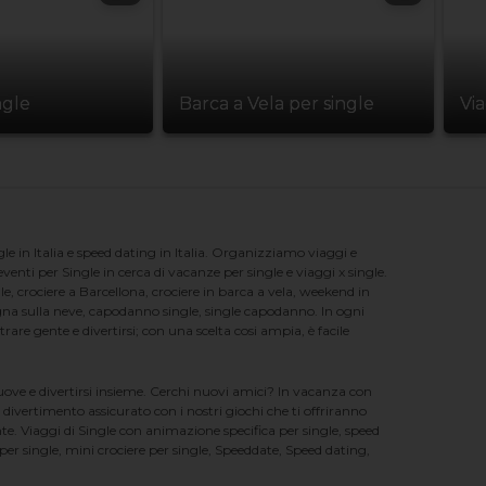
ngle
Barca a Vela per single
Vi
e in Italia e speed dating in Italia. Organizziamo viaggi e
enti per Single in cerca di vacanze per single e viaggi x single.
e, crociere a Barcellona, crociere in barca a vela, weekend in
na sulla neve, capodanno single, single capodanno. In ogni
e gente e divertirsi; con una scelta cosi ampia, è facile
nuove e divertirsi insieme. Cerchi nuovi amici? In vacanza con
 divertimento assicurato con i nostri giochi che ti offriranno
te. Viaggi di Single con animazione specifica per single, speed
er single, mini crociere per single, Speeddate, Speed dating,