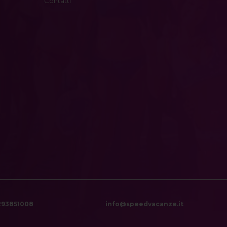
Contatti
6293851008
info@speedvacanze.it