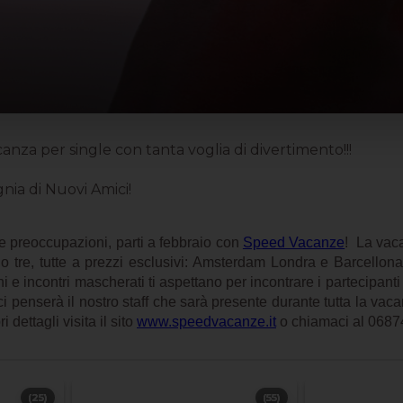
za per single con tanta voglia di divertimento!!!
nia di Nuovi Amici!
lle preoccupazioni, parti a febbraio con
Speed Vacanze
! La vaca
 tre, tutte a prezzi esclusivi: Amsterdam Londra e Barcellona. 
i e incontri mascherati ti aspettano per incontrare i partecipanti
ci penserà il nostro staff che sarà presente durante tutta la vac
dettagli visita il sito
www.speedvacanze.it
o chiamaci al 068
(25)
(55)