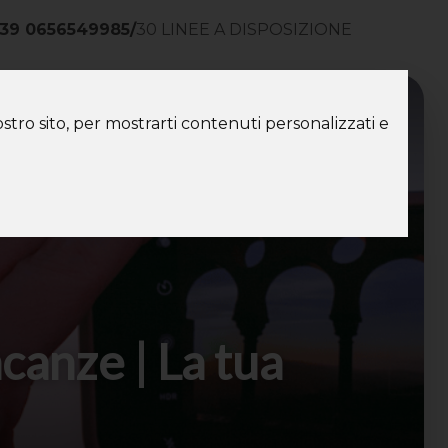
39 0656549985
/
30 LINEE A DISPOSIZIONE
ntatti
stro sito, per mostrarti contenuti personalizzati e
canze | La tua