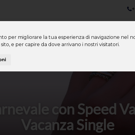
+
nazioni
Diventa Tour Leader
Co
About us
Community
nto per migliorare la tua esperienza di navigazione nel no
sito, e per capire da dove arrivano i nostri visitatori.
oni
rnevale con Speed Va
Vacanza Single