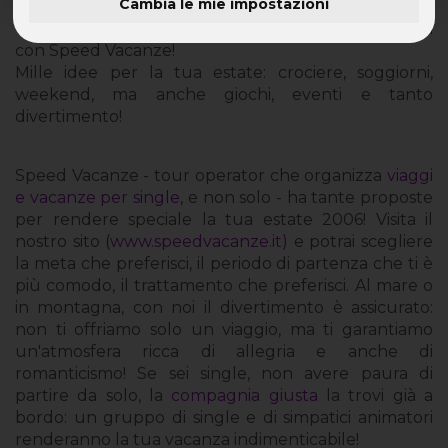
Cambia le mie impostazioni
Vacanza Estiva 2006: rompi con la monotonia e parti
con Speed Vacanze!
Mille idee per la tua estate: crociere, soggiorni,
weekend, ma anche giochi, eventi e tanto
divertimento!
Speed Vacanze - tour operator che organizza
viaggi
e vacanze per single
, e non solo - ha tante proposte
per rendere speciale la tua estate 2006! Visita il
nostro sito (
www.speedvacanze.it
) e potrai scegliere
la meta che preferisci, il periodo di partenza che ti è
più comodo, il trattamento che preferisci. Al mare o
in montagna, con noi il divertimento è assicurato:
non ti offriamo solo un viaggio, ma ti garantiamo
un'atmosfera ricca di allegria e anche di
romanticismo! Se sei single, non avere paura di
partire da solo, la
compagnia giusta
la trovi già a
bordo: un gruppo di single e di simpatici animatori
renderanno la tua vacanza indimenticabile!