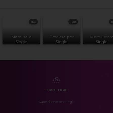
(13)
(25)
(
Mare Italia
Crociere per
Mare Ester
Single
Single
Single
TIPOLOGIE
Capodanno per single