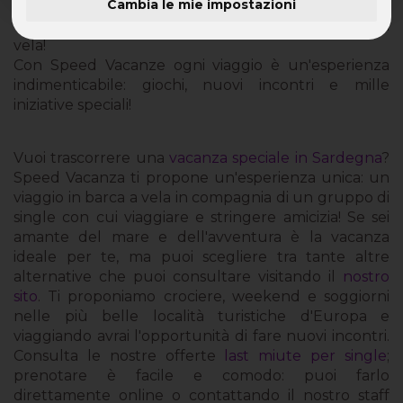
Cambia le mie impostazioni
Vacanza Estive in Sardegna: scopri l'isola in barca a
vela!
Con Speed Vacanze ogni viaggio è un'esperienza
indimenticabile: giochi, nuovi incontri e mille
iniziative speciali!
Vuoi trascorrere una
vacanza speciale in Sardegna
?
Speed Vacanza ti propone un'esperienza unica: un
viaggio in barca a vela in compagnia di un gruppo di
single con cui viaggiare e stringere amicizia! Se sei
amante del mare e dell'avventura è la vacanza
ideale per te, ma puoi scegliere tra tante altre
alternative che puoi consultare visitando il
nostro
sito
. Ti proponiamo crociere, weekend e soggiorni
nelle più belle località turistiche d'Europa e
viaggiando avrai l'opportunità di fare nuovi incontri.
Consulta le nostre offerte
last miute per single
;
prenotare è facile e comodo: puoi farlo
direttamente online o contattando il nostro staff