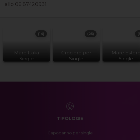
allo 06 87420931.
(14)
(25)
(
Mare Italia
Crociere per
Mare Ester
Single
Single
Single
TIPOLOGIE
Capodanno per single