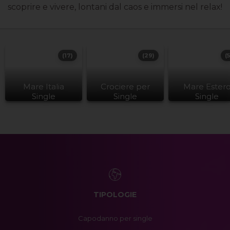
scoprire e vivere, lontani dal caos e immersi nel relax!
(17)
(29)
(
Mare Italia
Crociere per
Mare Ester
Single
Single
Single
TIPOLOGIE
Capodanno per single