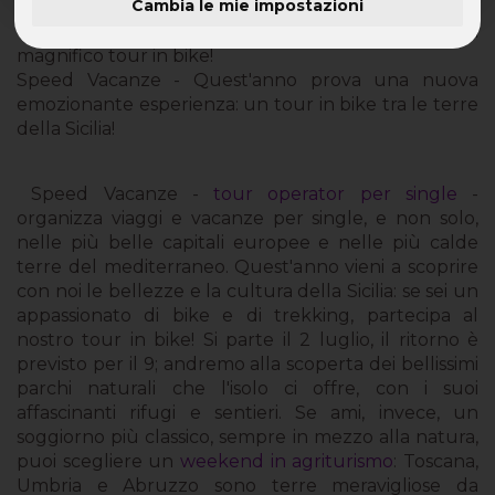
Cambia le mie impostazioni
Vacanza in Sicilia - Scopri i sapori dell'Etna in un
magnifico tour in bike!
Speed Vacanze - Quest'anno prova una nuova
emozionante esperienza: un tour in bike tra le terre
della Sicilia!
Speed Vacanze -
tour operator per single
-
organizza viaggi e vacanze per single, e non solo,
nelle più belle capitali europee e nelle più calde
terre del mediterraneo. Quest'anno vieni a scoprire
con noi le bellezze e la cultura della Sicilia: se sei un
appassionato di bike e di trekking, partecipa al
nostro tour in bike! Si parte il 2 luglio, il ritorno è
previsto per il 9; andremo alla scoperta dei bellissimi
parchi naturali che l'isolo ci offre, con i suoi
affascinanti rifugi e sentieri. Se ami, invece, un
soggiorno più classico, sempre in mezzo alla natura,
puoi scegliere un
weekend in agriturismo
: Toscana,
Umbria e Abruzzo sono terre meravigliose da