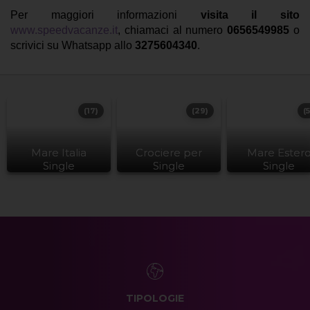
Per maggiori informazioni
visita il sito
www.speedvacanze.it
, chiamaci al numero
0656549985
o
scrivici su Whatsapp allo
3275604340
.
(17)
(29)
(
Mare Italia
Crociere per
Mare Ester
Single
Single
Single
TIPOLOGIE