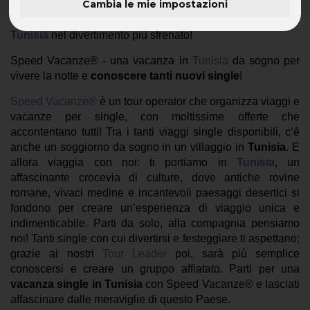
Cambia le mie impostazioni
Vacanza in Tunisia -
trascorri un viaggio per single in
Tunisia
nel divertimento più sfrenato!
Speed Vacanze® - una vacanza in
Tunisia
da sogno per
vivere la notte e
conoscere tanti nuovi single
!
Speed Vacanze®
è un tour operator che organizza viaggi e
vacanze per single, con moltissime offerte che
accontentano tutti! Tra i tanti viaggi single disponibili, c’è
anche un soggiorno da sogno in un villaggio in
Tunisia
. E
allora viaggia con noi: ti portiamo in
Tunisia
, un
affascinante crocevia di culture, dove antiche rovine
romane, vivaci medine e incantevoli paesaggi desertici si
fondono per creare un’esperienza di viaggio unica e
indimenticabile. Parti da solo, alla compagnia pensiamo
noi! Tanti single con cui divertirsi e festeggiare ti aspettano;
grazie ai nostri
Tour Leader
poi, sarà più semplice
conoscersi e creare un gruppo affiatato. Parti per una
vacanza single in Tunisia
con Speed Vacanze® e lasciati
affascinare dalle meraviglie di questo Paese.