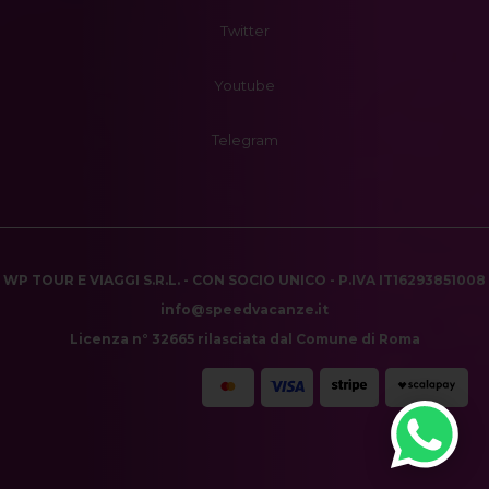
Twitter
Youtube
Telegram
WP TOUR E VIAGGI S.R.L. - CON SOCIO UNICO - P.IVA IT16293851008
info@speedvacanze.it
Licenza n° 32665 rilasciata dal Comune di Roma