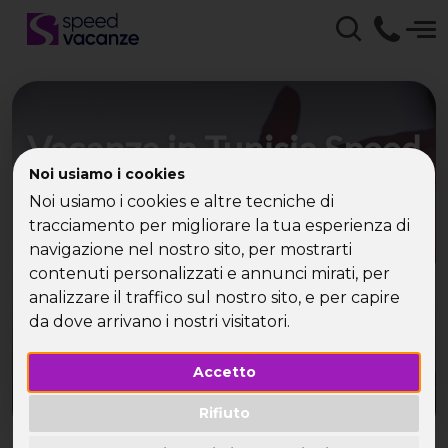
Vacanza in Tunisia Speed
Noi usiamo i cookies
Vacanze - weekend,
Noi usiamo i cookies e altre tecniche di
vacanze e viaggi per
tracciamento per migliorare la tua esperienza di
navigazione nel nostro sito, per mostrarti
single
contenuti personalizzati e annunci mirati, per
analizzare il traffico sul nostro sito, e per capire
Trascorri una vacanza per single in Tunisia da
da dove arrivano i nostri visitatori.
sogno con Speed Vacanze®!
Accetto
Rifiuto