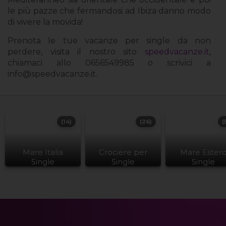
le più pazze che fermandosi ad Ibiza danno modo
di vivere la movida!
Prenota le tue vacanze per single da non
perdere, visita il nostro sito
speedvacanze.it
,
chiamaci allo 0656549985 o scrivici a
info@speedvacanze.it
.
(14)
(26)
(
Mare Italia
Crociere per
Mare Ester
Single
Single
Single