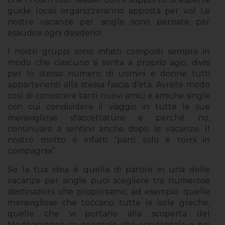
guide locali organizzeranno apposta per voi! Le
nostre vacanze per single sono pensate per
esaudire ogni desiderio!
I nostri gruppi sono infatti composti sempre in
modo che ciascuno si senta a proprio agio, divisi
per lo stesso numero di uomini e donne tutti
appartenenti alla stessa fascia d’età. Avrete modo
così di conoscere tanti nuovi amici e amiche single
con cui condividere il viaggio in tutte le sue
meravigliose sfaccettature e perché no,
continuare a sentirvi anche dopo le vacanze. Il
nostro motto è infatti “parti solo e torni in
compagnia”.
Se la tua idea è quella di partire in una delle
vacanze per single puoi scegliere tra numerose
destinazioni che proponiamo, ad esempio: quelle
meravigliose che toccano tutte le isole greche,
quelle che vi portano alla scoperta del
Mediteranneo sia orientale che occidentale e poi