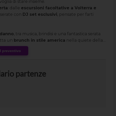
oglia di stare insieme.
erta
: dalle
escursioni facoltative a Volterra e
le serate con
DJ set esclusivi
, pensate per farti
odanno
, tra musica, brindisi e una fantastica serata
etta un
brunch in stile america
nella quiete della
 con il sorriso.
al preventivo
ario partenze