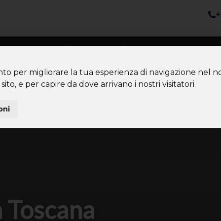
+
nazioni
Diventa Tour Leader
Co
About us
Community
nto per migliorare la tua esperienza di navigazione nel no
sito, e per capire da dove arrivano i nostri visitatori.
oni
n Toscana