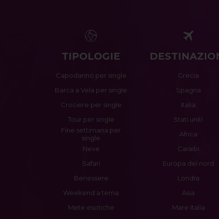
TIPOLOGIE
DESTINAZIO
Capodanno per single
Grecia
Barca a Vela per single
Spagna
Crociere per single
Italia
Tour per single
Stati uniti
Fine settimana per
Africa
single
Neve
Caraibi
Safari
Europa del nord
Benessere
Londra
Weekend a tema
Asia
Mete esotiche
Mare Italia