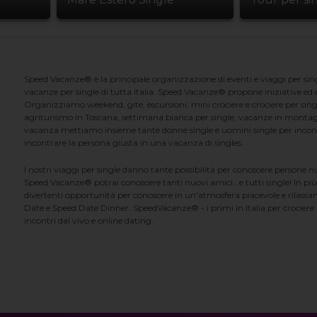
Speed Vacanze® è la principale organizzazione di eventi e viaggi per singl
vacanze per single di tutta Italia. Speed Vacanze® propone iniziative ed ev
Organizziamo weekend, gite, escursioni, mini crociere e crociere per singl
agriturismo in Toscana, settimana bianca per single, vacanze in montag
vacanza mettiamo insieme tante donne single e uomini single per incontrar
incontrare la persona giusta in una vacanza di singles.
I nostri viaggi per single danno tante possibilità per conoscere persone 
Speed Vacanze® potrai conoscere tanti nuovi amici...e tutti single! In più
divertenti opportunità per conoscere in un'atmosfera piacevole e rilassan
Date e Speed Date Dinner. SpeedVacanze® - i primi in Italia per crociere p
incontri dal vivo e online dating.