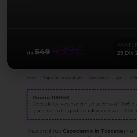
PARTE
499€
549
da
29 Dic 
Home
Capodanno per single
Weekend per single
In S
Promo 100+50
Blocca la tua vacanza con un acconto di 100€ e 
giorni prima della partenza dovrai versare il 30% de
Trascorri il tuo
Capodanno in Toscana
in un