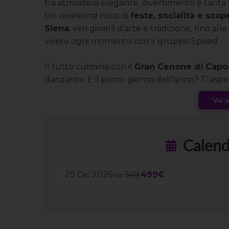
tra atmosfera elegante, divertimento e tanta v
Un weekend ricco di
feste, socialità e scop
Siena
, veri gioielli d’arte e tradizione, fino al
vivere ogni momento con il gruppo Speed.
Il tutto culmina con il
Gran Cenone di Cap
danzante. E il primo giorno dell’anno? Ti asp
campagna toscana, perfetto per iniziare il 2026
Vai 
Calend
29 Dic 2026
549
499€
da