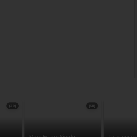
(29)
(58)
Mare Estero Single
Tour per si