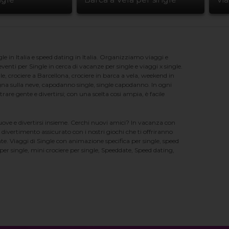
e in Italia e speed dating in Italia. Organizziamo viaggi e
enti per Single in cerca di vacanze per single e viaggi x single.
e, crociere a Barcellona, crociere in barca a vela, weekend in
na sulla neve, capodanno single, single capodanno. In ogni
e gente e divertirsi; con una scelta cosi ampia, è facile
nuove e divertirsi insieme. Cerchi nuovi amici? In vacanza con
 divertimento assicurato con i nostri giochi che ti offriranno
te. Viaggi di Single con animazione specifica per single, speed
er single, mini crociere per single, Speeddate, Speed dating,