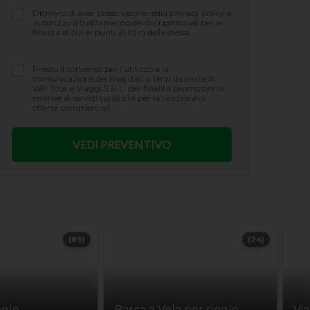
Dichiaro di aver preso visione della privacy policy e
autorizzo il trattamento dei dati personali per le
finalità di cui ai punti a) b) c) della stessa.
Presto il consenso per l’utilizzo e la
comunicazione dei miei dati a terzi da parte di
WP Tour e Viaggi S.R.L. per finalità promozionali
relative ai servizi turistici e per la ricezione di
offerte commerciali.
(89)
(24)
ngle
Barca a Vela per single
Vi