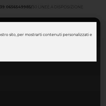
39 0656549985
/
30 LINEE A DISPOSIZIONE
ntatti
stro sito, per mostrarti contenuti personalizzati e