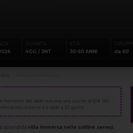
NZA
DURATA
ETÀ
GRUP
2026
4GG / 3NT
30-50 ANNI
da 60
ingola
Antica Dimora in Toscana
al momento del saldo riceverai uno sconto di 50€ (90
ll'importo restante e il saldo a 30 giorni)
a splendida
villa immersa nelle colline senesi
,