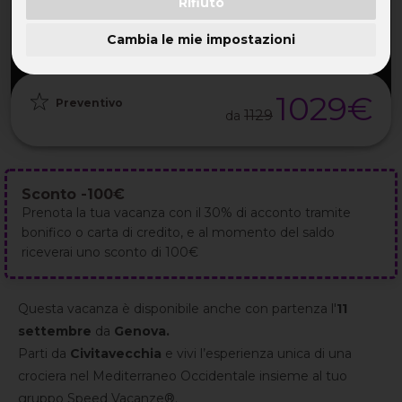
Rifiuto
PARTENZA
DURATA
ETÀ
GRUPPO
10 Set 2026
8GG / 7NT
TUTTE
da 25
Cambia le mie impostazioni
1029€
Preventivo
1129
da
Sconto -100€
Prenota la tua vacanza con il 30% di acconto tramite
bonifico o carta di credito, e al momento del saldo
riceverai uno sconto di 100€
Questa vacanza è disponibile anche con partenza l'
11
settembre
da
Genova.
Parti da
Civitavecchia
e vivi l’esperienza unica di una
crociera nel Mediterraneo Occidentale insieme al tuo
gruppo Speed Vacanze®.