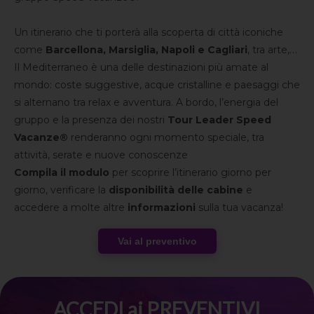
Un itinerario che ti porterà alla scoperta di città iconiche
come
Barcellona, Marsiglia, Napoli e Cagliari
, tra arte,
cultura, movida e panorami che restano impressi nel
Il Mediterraneo è una delle destinazioni più amate al
cuore.
mondo: coste suggestive, acque cristalline e paesaggi che
si alternano tra relax e avventura. A bordo, l’energia del
gruppo e la presenza dei nostri
Tour Leader Speed
Vacanze®
renderanno ogni momento speciale, tra
attività, serate e nuove conoscenze
Compila il modulo
per scoprire l’itinerario giorno per
giorno, verificare la
disponibilità delle cabine
e
accedere a molte altre
informazioni
sulla tua vacanza!
Vai al preventivo
ACCEDI ai PREVENTIVI