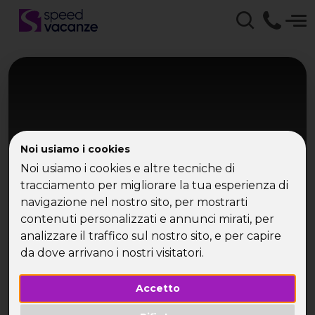
Noi usiamo i cookies
Noi usiamo i cookies e altre tecniche di
tracciamento per migliorare la tua esperienza di
navigazione nel nostro sito, per mostrarti
Crociera 5 stelle
contenuti personalizzati e annunci mirati, per
Barcellona, Marsiglia, Cagliari e
analizzare il traffico sul nostro sito, e per capire
Napoli - Crociera Costa da CVV
da dove arrivano i nostri visitatori.
Accetto