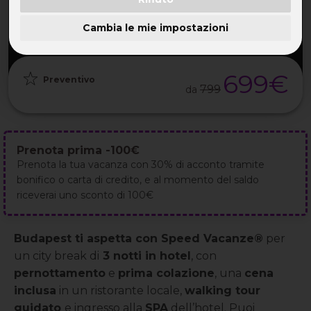
PARTENZA
DURATA
ETÀ
GRUPPO
26 Nov
4GG / 3NT
TUTTE
da 25
2026
Cambia le mie impostazioni
699€
Preventivo
799
da
Prenota prima -100€
Prenota la tua vacanza con 30% di acconto tramite
bonifico o carta di credito, e al momento del saldo
riceverai uno sconto di 100€
Budapest ti aspetta con Speed Vacanze®
per
un city break di
3 notti in hotel
, con
pernottamento
e
prima colazione
, una
cena
inclusa
in un ristorante locale,
walking tour
guidato
e ingresso alla
SPA
dell’hotel. Puoi