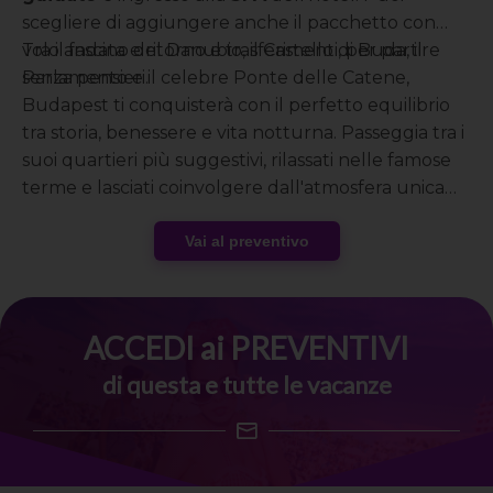
scegliere di aggiungere anche il pacchetto con
volo andata e ritorno e trasferimenti, per partire
Tra il fascino del Danubio, il Castello di Buda, il
senza pensieri.
Parlamento e il celebre Ponte delle Catene,
Budapest ti conquisterà con il perfetto equilibrio
tra storia, benessere e vita notturna. Passeggia tra i
suoi quartieri più suggestivi, rilassati nelle famose
terme e lasciati coinvolgere dall'atmosfera unica
della capitale ungherese, vivendo un weekend
ricco di emozioni insieme al gruppo Speed
Vai al preventivo
Vacanze®.
ACCEDI ai PREVENTIVI
di questa e tutte le vacanze