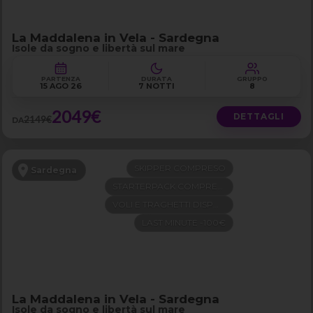
La Maddalena in Vela - Sardegna
Isole da sogno e libertà sul mare
PARTENZA
DURATA
GRUPPO
15 AGO 26
7 NOTTI
8
2049€
DETTAGLI
2149€
DA
SKIPPER COMPRESO
Sardegna
STARTERPACK COMPRESO
VOLI E TRAGHETTI DISPONIBILI
LAST MINUTE -100€
La Maddalena in Vela - Sardegna
Isole da sogno e libertà sul mare