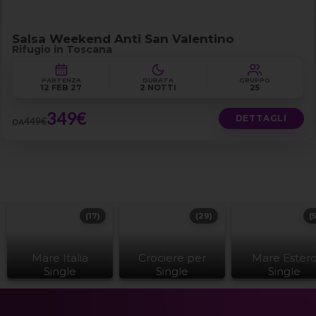
Salsa Weekend Anti San Valentino
Rifugio in Toscana
PARTENZA
DURATA
GRUPPO
12 FEB 27
2 NOTTI
25
349€
DETTAGLI
449€
DA
(17)
(29)
(
Mare Italia
Crociere per
Mare Ester
Single
Single
Single