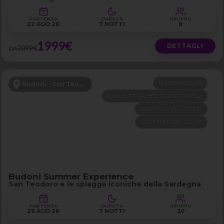
PARTENZA
DURATA
GRUPPO
22 AGO 26
7 NOTTI
8
1999€
DETTAGLI
2099€
DA
FUTURA CLUB
Budoni - San Teodoro
VOLI E TRAGHETTI DISPONIBILI
SOFT ALL INCLUSIVE
LAST MINUTE -200€
Budoni Summer Experience
San Teodoro e le spiagge iconiche della Sardegna
PARTENZA
DURATA
GRUPPO
29 AGO 26
7 NOTTI
30