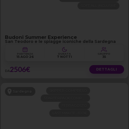
SOFT ALL INCLUSIVE
Budoni Summer Experience
San Teodoro e le spiagge iconiche della Sardegna
PARTENZA
DURATA
GRUPPO
15 AGO 26
7 NOTTI
35
2506€
DETTAGLI
DA
SKIPPER COMPRESO
Sardegna
STARTERPACK COMPRESO
FERRAGOSTO
LAST MINUTE -100€