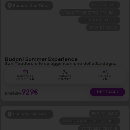
FUTURA CLUB
Budoni - San Teodoro
VOLI E TRAGHETTI DISPONIBILI
SOFT ALL INCLUSIVE
SCONTO -200€
Budoni Summer Experience
San Teodoro e le spiagge iconiche della Sardegna
PARTENZA
DURATA
GRUPPO
05 SET 26
7 NOTTI
20
929€
DETTAGLI
1129€
DA
FUTURA CLUB
Budoni - San Teodoro
VOLI E TRAGHETTI DISPONIBILI
SOFT ALL INCLUSIVE