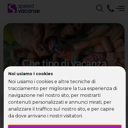
Che tipo di vacanza
cerchi?
Noi usiamo i cookies
Noi usiamo i cookies e altre tecniche di
Scegli la tua destinazione tra le diverse proposte
tracciamento per migliorare la tua esperienza di
di Speed Vacanze®
navigazione nel nostro sito, per mostrarti
Dove?
Quando?
contenuti personalizzati e annunci mirati, per
Tutto l'anno
analizzare il traffico sul nostro sito, e per capire
da dove arrivano i nostri visitatori.