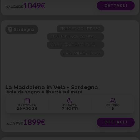
1049€
DETTAGLI
1249€
DA
SKIPPER COMPRESO
Sardegna
STARTERPACK COMPRESO
VOLI E TRAGHETTI DISPONIBILI
LAST MINUTE -100€
La Maddalena in Vela - Sardegna
Isole da sogno e libertà sul mare
PARTENZA
DURATA
GRUPPO
29 AGO 26
7 NOTTI
8
1899€
DETTAGLI
1999€
DA