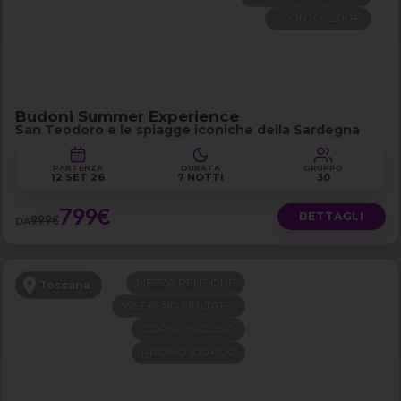
SCONTO -200€
Budoni Summer Experience
San Teodoro e le spiagge iconiche della Sardegna
PARTENZA
DURATA
GRUPPO
12 SET 26
7 NOTTI
30
799€
DETTAGLI
999€
DA
MEZZA PENSIONE
Toscana
WEEKEND MULTITEMA
CORSO INCLUSO
PROMO 100+100