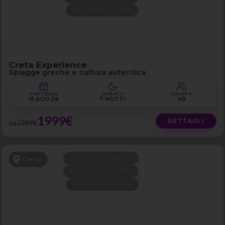
LAST MINUTE -300€
Creta Experience
Spiagge greche e cultura autentica
PARTENZA
DURATA
GRUPPO
15 AGO 26
7 NOTTI
40
1999€
DETTAGLI
2299€
DA
RESORT 4* ALL INCLUSIVE
Creta
VOLO ITA COMPRESO
LAST MINUTE -300€