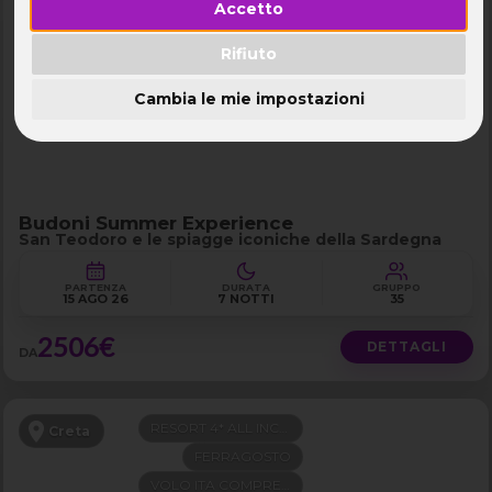
Accetto
FERRAGOSTO
Budoni - San Teodoro
FUTURA CLUB
Rifiuto
VOLI E TRAGHETTI DISPONIBILI
Cambia le mie impostazioni
SOFT ALL INCLUSIVE
Budoni Summer Experience
San Teodoro e le spiagge iconiche della Sardegna
PARTENZA
DURATA
GRUPPO
15 AGO 26
7 NOTTI
35
2506€
DETTAGLI
DA
RESORT 4* ALL INCLUSIVE
Creta
FERRAGOSTO
VOLO ITA COMPRESO