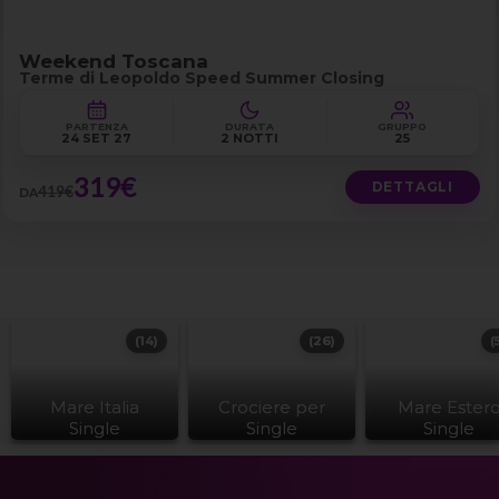
Weekend Toscana
Terme di Leopoldo Speed Summer Closing
PARTENZA
DURATA
GRUPPO
24 SET 27
2 NOTTI
25
319€
DETTAGLI
419€
DA
(14)
(26)
(
Mare Italia
Crociere per
Mare Ester
Single
Single
Single