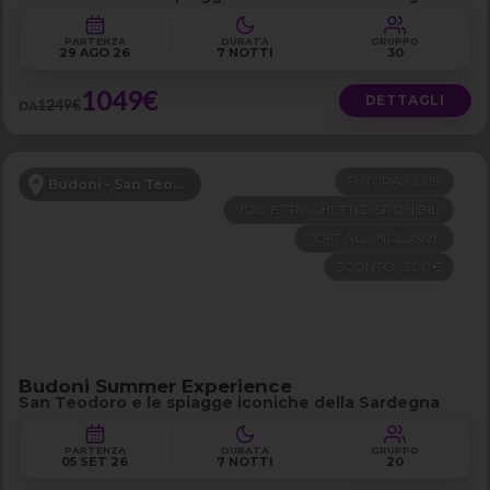
PARTENZA
DURATA
GRUPPO
29 AGO 26
7 NOTTI
30
1049€
DETTAGLI
1249€
DA
FUTURA CLUB
Budoni - San Teodoro
VOLI E TRAGHETTI DISPONIBILI
SOFT ALL INCLUSIVE
SCONTO -200€
Budoni Summer Experience
San Teodoro e le spiagge iconiche della Sardegna
PARTENZA
DURATA
GRUPPO
05 SET 26
7 NOTTI
20