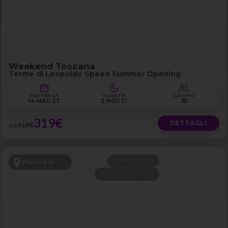
Weekend Toscana
Terme di Leopoldo Speed Summer Opening
PARTENZA
DURATA
GRUPPO
14 MAG 27
2 NOTTI
35
319€
DETTAGLI
419€
DA
SPA INCLUSA
Marina di Grosseto
PROMO 100+100