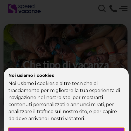
Che tipo di vacanza
cerchi?
Noi usiamo i cookies
Noi usiamo i cookies e altre tecniche di
Scegli la tua destinazione tra le diverse proposte
tracciamento per migliorare la tua esperienza di
di Speed Vacanze®
navigazione nel nostro sito, per mostrarti
Dove?
Quando?
contenuti personalizzati e annunci mirati, per
Tutto l'anno
analizzare il traffico sul nostro sito, e per capire
da dove arrivano i nostri visitatori.