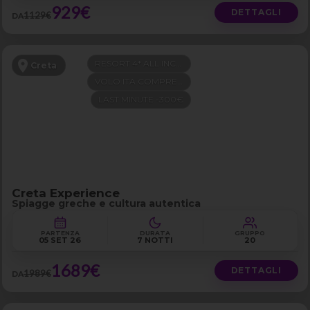
929€
DETTAGLI
1129€
DA
RESORT 4* ALL INCLUSIVE
Creta
VOLO ITA COMPRESO
LAST MINUTE -300€
Creta Experience
Spiagge greche e cultura autentica
PARTENZA
DURATA
GRUPPO
05 SET 26
7 NOTTI
20
1689€
DETTAGLI
1989€
DA