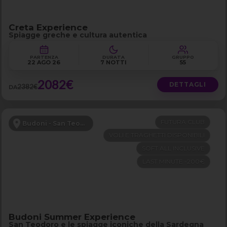
Creta Experience
Spiagge greche e cultura autentica
PARTENZA
DURATA
GRUPPO
22 AGO 26
7 NOTTI
55
2082€
DETTAGLI
2382€
DA
FUTURA CLUB
Budoni - San Teodoro
VOLI E TRAGHETTI DISPONIBILI
SOFT ALL INCLUSIVE
LAST MINUTE -200€
Budoni Summer Experience
San Teodoro e le spiagge iconiche della Sardegna