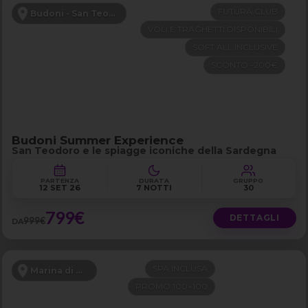
FUTURA CLUB
Budoni - San Teodoro
VOLI E TRAGHETTI DISPONIBILI
SOFT ALL INCLUSIVE
SCONTO -200€
Budoni Summer Experience
San Teodoro e le spiagge iconiche della Sardegna
PARTENZA
DURATA
GRUPPO
12 SET 26
7 NOTTI
30
799€
DETTAGLI
999€
DA
SPA INCLUSA
Marina di Grosseto
PROMO 100+100