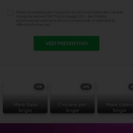
Presto il consenso per l’utilizzo e la comunicazione dei miei dati
a terzi da parte di WP Tour e Viaggi S.R.L. per finalità
promozionali relative ai servizi turistici e per la ricezione di
offerte commerciali.
(13)
(25)
(
Mare Italia
Crociere per
Mare Ester
Single
Single
Single