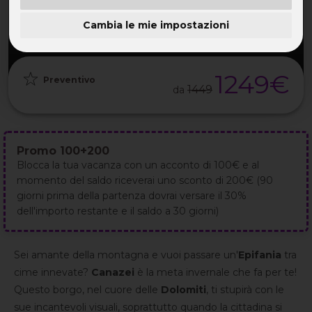
PARTENZA
DURATA
ETÀ
GRUPPO
02 Gen
8GG / 7NT
TUTTE
da 20
2027
Cambia le mie impostazioni
1249€
Preventivo
1449
da
Promo 100+200
Blocca la tua vacanza con un acconto di 100€ e al
momento del saldo riceverai uno sconto di 200€ (90
giorni prima della partenza dovrai versare il 30%
dell'importo restante e il saldo a 30 giorni)
Sei amante della montagna e vuoi passare un'
Epifania
tra
cime innevate?
Canazei
è la meta invernale che fa per te!
Questo borgo, nel cuore delle
Dolomiti
, ti stupirà con le
sue incantevoli visuali, soprattutto quando la cittadina si