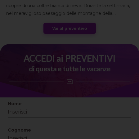
ricopre di una coltre bianca di neve. Durante la settimana,
nel meraviglioso paesaggio delle montagne della
Marmolada,
potrai svolgere tantissime attività insieme al
Vai al preventivo
tuo gruppo
: sci, ciaspolate, passeggiate nella natura o
nel centro storico, momenti di relax e benessere
nelle terme
e tanto altro! Non dimenticare che anche a
tavola, il tuo
palato verrà deliziato dai piatti tipici del
ACCEDI ai PREVENTIVI
posto
, tra una risata e un sorso di vino insieme agli altri
di questa e tutte le vacanze
componenti del gruppo.
Nome
Cognome