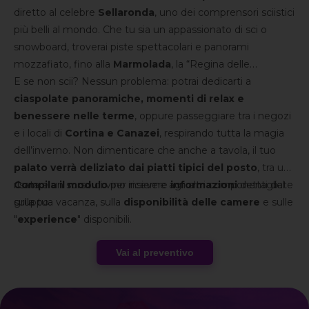
diretto al celebre
Sellaronda
, uno dei comprensori sciistici
più belli al mondo. Che tu sia un appassionato di sci o
snowboard, troverai piste spettacolari e panorami
mozzafiato, fino alla
Marmolada
, la “Regina delle
Dolomiti”.
E se non scii? Nessun problema: potrai dedicarti a
ciaspolate panoramiche, momenti di relax e
benessere nelle terme
, oppure passeggiare tra i negozi
e i locali di
Cortina e Canazei
, respirando tutta la magia
dell’inverno.
Non dimenticare che anche a tavola, il tuo
palato verrà deliziato dai piatti tipici del posto
, tra una
risata e un sorso di vino insieme agli altri componenti del
Compila il modulo
per ricevere
informazioni
dettagliate
gruppo.
sulla tua vacanza, sulla
disponibilità delle camere
e sulle
"
experience
" disponibili.
Vai al preventivo