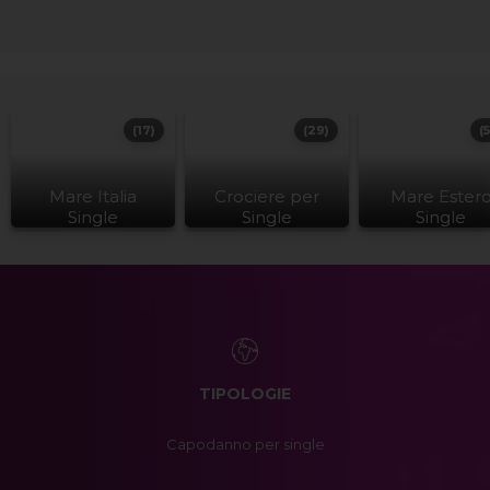
(17)
(29)
(
Mare Italia
Crociere per
Mare Ester
Single
Single
Single
TIPOLOGIE
Capodanno per single