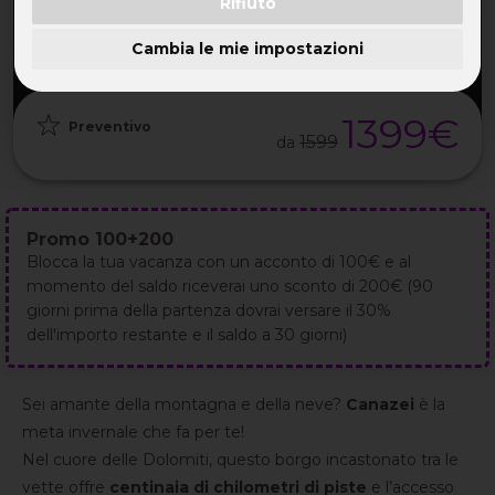
Rifiuto
PARTENZA
DURATA
ETÀ
GRUPPO
27 Feb
8GG / 7NT
32-55 ANNI
da 20
2027
Cambia le mie impostazioni
1399€
Preventivo
1599
da
Promo 100+200
Blocca la tua vacanza con un acconto di 100€ e al
momento del saldo riceverai uno sconto di 200€ (90
giorni prima della partenza dovrai versare il 30%
dell'importo restante e il saldo a 30 giorni)
Sei amante della montagna e della neve?
Canazei
è la
meta invernale che fa per te!
Nel cuore delle Dolomiti, questo borgo incastonato tra le
vette offre
centinaia di chilometri di piste
e l’accesso