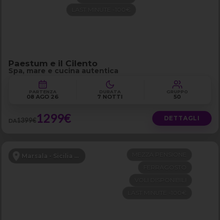
LAST MINUTE -100€
Paestum e il Cilento
Spa, mare e cucina autentica
PARTENZA
DURATA
GRUPPO
08 AGO 26
7 NOTTI
50
1299€
DETTAGLI
1399€
DA
MEZZA PENSIONE
Marsala - Sicilia Occidentale
FERRAGOSTO
VOLI DISPONIBILI
LAST MINUTE -100€