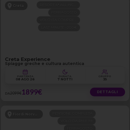
RESORT 4* ALL INCLUSIVE
Creta
FERRAGOSTO
VOLO ITA COMPRESO
LAST MINUTE -200€
Creta Experience
Spiagge greche e cultura autentica
PARTENZA
DURATA
GRUPPO
08 AGO 26
7 NOTTI
35
1899€
DETTAGLI
2099€
DA
PENSIONE COMPLETA
Fiordi Norvegesi
VOLO DA RM E MI
FERRAGOSTO