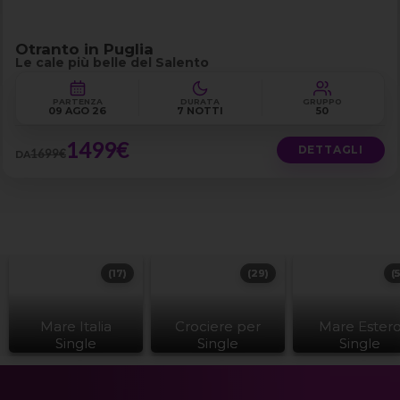
Otranto in Puglia
Le cale più belle del Salento
PARTENZA
DURATA
GRUPPO
09 AGO 26
7 NOTTI
50
1499€
DETTAGLI
1699€
DA
(17)
(29)
(
Mare Italia
Crociere per
Mare Ester
Single
Single
Single