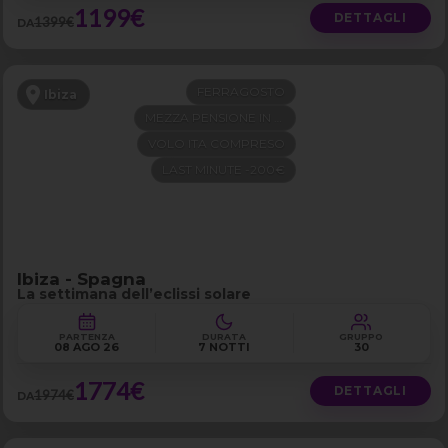
1199€
DETTAGLI
1399€
DA
FERRAGOSTO
Ibiza
MEZZA PENSIONE IN 4 STELLE
VOLO ITA COMPRESO
LAST MINUTE -200€
Ibiza - Spagna
La settimana dell’eclissi solare
PARTENZA
DURATA
GRUPPO
08 AGO 26
7 NOTTI
30
1774€
DETTAGLI
1974€
DA