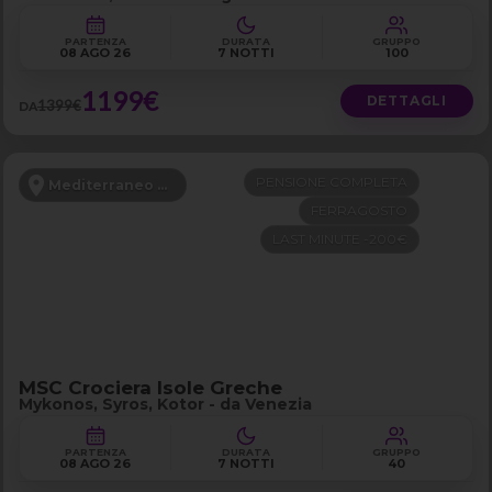
PARTENZA
DURATA
GRUPPO
08 AGO 26
7 NOTTI
100
1199€
DETTAGLI
1399€
DA
PENSIONE COMPLETA
Mediterraneo Orientale
FERRAGOSTO
LAST MINUTE -200€
MSC Crociera Isole Greche
Mykonos, Syros, Kotor - da Venezia
PARTENZA
DURATA
GRUPPO
08 AGO 26
7 NOTTI
40