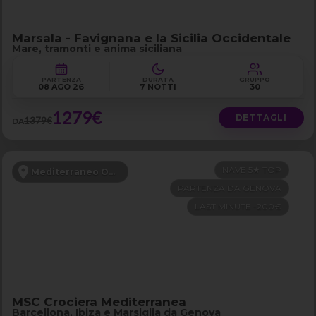
Marsala - Favignana e la Sicilia Occidentale
Mare, tramonti e anima siciliana
PARTENZA
DURATA
GRUPPO
08 AGO 26
7 NOTTI
30
1279€
DETTAGLI
1379€
DA
NAVE 5★ TOP
Mediterraneo Occidentale
PARTENZA DA GENOVA
LAST MINUTE -200€
MSC Crociera Mediterranea
Barcellona, Ibiza e Marsiglia da Genova