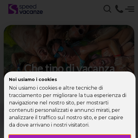
Che tipo di vacanza
cerchi?
Noi usiamo i cookies
Noi usiamo i cookies e altre tecniche di
Scegli la tua destinazione tra le diverse proposte
tracciamento per migliorare la tua esperienza di
di Speed Vacanze®
navigazione nel nostro sito, per mostrarti
Dove?
Quando?
contenuti personalizzati e annunci mirati, per
Tutto l'anno
analizzare il traffico sul nostro sito, e per capire
da dove arrivano i nostri visitatori.