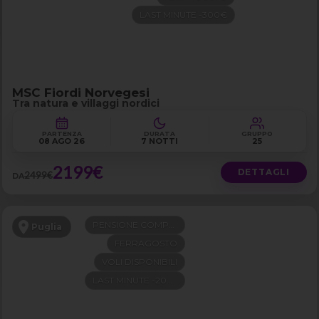
LAST MINUTE -300€
MSC Fiordi Norvegesi
Tra natura e villaggi nordici
PARTENZA
DURATA
GRUPPO
08 AGO 26
7 NOTTI
25
2199€
DETTAGLI
2499€
DA
PENSIONE COMPLETA
Puglia
FERRAGOSTO
VOLI DISPONIBILI
LAST MINUTE -200€