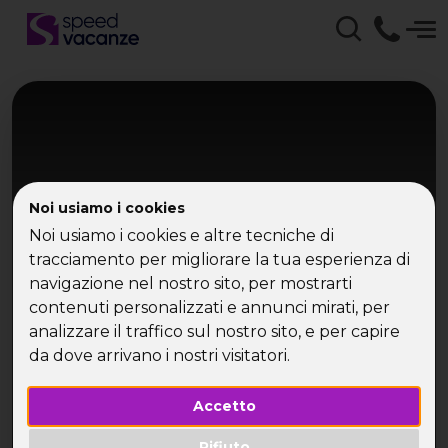
Noi usiamo i cookies
Noi usiamo i cookies e altre tecniche di
tracciamento per migliorare la tua esperienza di
navigazione nel nostro sito, per mostrarti
Capo Verde - Isola di Sal
contenuti personalizzati e annunci mirati, per
Capo Verde - Isola di Sal
analizzare il traffico sul nostro sito, e per capire
da dove arrivano i nostri visitatori.
Relax tropicale in singola gratis
Accetto
Rifiuto