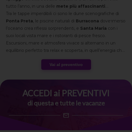
tutto l’anno, in una delle
mete più affascinanti
dell’Atlantico
Tra le tappe imperdibili ci sono le dune scenografiche di
. Comfort, relax e servizi completi ti
permettono di goderti la vacanza senza pensieri, immerso
Ponta Preta
, le piscine naturali di
Burracona
dove
in un contesto naturale unico.
l’oceano crea riflessi sorprendenti, e
Santa Maria
con i
suoi locali vista mare e i ristoranti di pesce fresco.
Escursioni, mare e atmosfera vivace si alternano in un
equilibrio perfetto tra relax e scoperta, in quell’energia che
diventa ancora più coinvolgente quando la condividi con il
Vai al preventivo
gruppo di Speeders
.
ACCEDI ai PREVENTIVI
di questa e tutte le vacanze