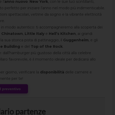
 l’
anno nuovo
:
New York
, con le sue luci scintillanti,
osto perfetto per iniziare l’anno nel modo più indimenticabile.
zioni spettacolari, vetrine da sogno e la vibrante elettricità
re.
in modo autentico: ti accompagneremo alla scoperta dei
e
Chinatown
,
Little Italy
e
Hell’s Kitchen
, ai grandi
la sua storica pista di pattinaggio, il
Guggenheim
, e gli
e Building
e del
Top of the Rock
.
e: dall’hamburger più gustoso della città alla celebre
llaro favorevole, è il momento ideale per dedicarsi allo
er giorno, verificare la
disponibilità
delle camere e
mente per te!
al preventivo
ario partenze