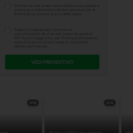
Dichiaro di aver preso visione della privacy policy e
autorizzo il trattamento dei dati personali per le
finalità di cui ai punti a) b) c) della stessa.
Presto il consenso per l’utilizzo e la
comunicazione dei miei dati a terzi da parte di
WP Tour e Viaggi S.R.L. per finalità promozionali
relative ai servizi turistici e per la ricezione di
offerte commerciali.
(90)
(24)
ngle
Barca a Vela per single
Vi