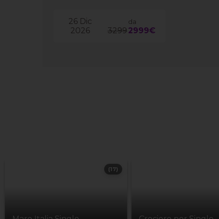
26 Dic
da
2026
3299
2999€
(17)
Mare Italia Single
Crociere per Single