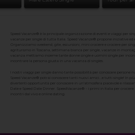
Speed Vacanze® è la principale organizzazione di eventi e viaggi per singl
vacanze per single di tutta Italia. Speed Vacanze® propone iniziative ed ev
Organizziamo weekend, gite, escursioni, mini crociere e crociere per singl
agriturismo in Toscana, settimana bianca per single, vacanze in montag
vacanza mettiamo insieme tante donne single e uomini single per incontrar
incontrare la persona giusta in una vacanza di singles.
I nostri viaggi per single danno tante possibilità per conoscere persone 
Speed Vacanze® potrai conoscere tanti nuovi amici...e tutti single! In più
divertenti opportunità per conoscere in un'atmosfera piacevole e rilassan
Date e Speed Date Dinner. SpeedVacanze® - i primi in Italia per crociere p
incontri dal vivo e online dating.