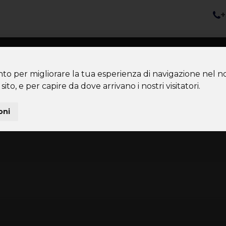
+
nazioni
Diventa Tour Leader
Co
About us
Community
nto per migliorare la tua esperienza di navigazione nel no
sito, e per capire da dove arrivano i nostri visitatori.
oni