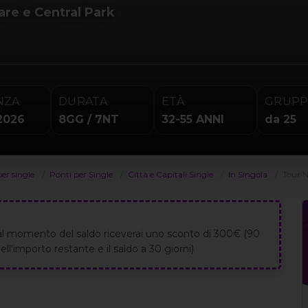
re e Central Park
NZA
DURATA
ETÀ
GRUP
2026
8GG / 7NT
32-55 ANNI
da 25
per single
Ponti per Single
Città e Capitali Single
In Singola
Tour 
al momento del saldo riceverai uno sconto di 300€ (90
ll'importo restante e il saldo a 30 giorni)