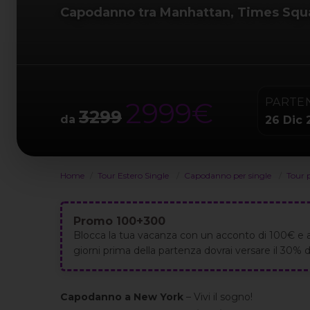
Capodanno tra Manhattan, Times Squa
PARTE
2999€
3299
da
26 Dic 
Home
Tour Estero Single
Capodanno per single
Tour 
Promo 100+300
Blocca la tua vacanza con un acconto di 100€ e 
giorni prima della partenza dovrai versare il 30% de
Capodanno a New York
– Vivi il sogno!