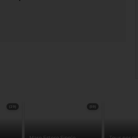
(29)
(59)
Mare Estero Single
Tour per si