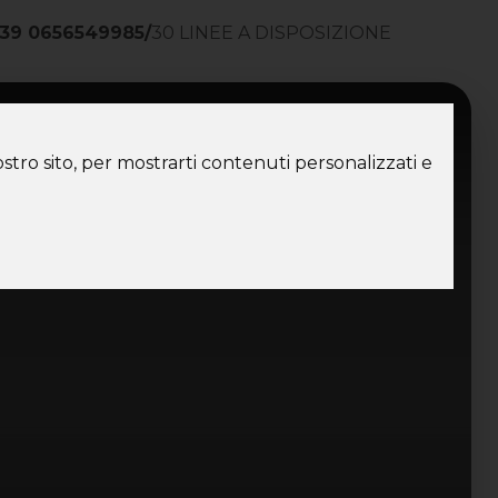
39 0656549985
/
30 LINEE A DISPOSIZIONE
ntatti
stro sito, per mostrarti contenuti personalizzati e