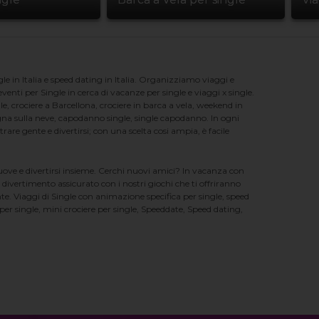
e in Italia e speed dating in Italia. Organizziamo viaggi e
enti per Single in cerca di vacanze per single e viaggi x single.
e, crociere a Barcellona, crociere in barca a vela, weekend in
na sulla neve, capodanno single, single capodanno. In ogni
e gente e divertirsi; con una scelta cosi ampia, è facile
nuove e divertirsi insieme. Cerchi nuovi amici? In vacanza con
 divertimento assicurato con i nostri giochi che ti offriranno
te. Viaggi di Single con animazione specifica per single, speed
er single, mini crociere per single, Speeddate, Speed dating,