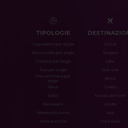
TIPOLOGIE
DESTINAZIO
Capodanno per single
Grecia
Barca a Vela per single
Spagna
Crociere per single
Italia
Tour per single
Stati uniti
Fine settimana per
Africa
single
Neve
Caraibi
Safari
Europa del nord
Benessere
Londra
Weekend a tema
Asia
Mete esotiche
Mare Italia