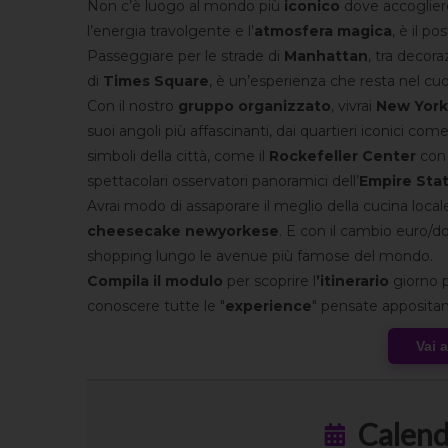
Non c’è luogo al mondo più
iconico
dove accogliere
l’energia travolgente e l’
atmosfera magica
, è il p
Passeggiare per le strade di
Manhattan
, tra decora
di
Times Square
, è un’esperienza che resta nel cuo
Con il nostro
gruppo organizzato
, vivrai
New York
suoi angoli più affascinanti, dai quartieri iconici com
simboli della città, come il
Rockefeller
Center
con 
spettacolari osservatori panoramici dell’
Empire Stat
Avrai modo di assaporare il meglio della cucina local
cheesecake newyorkese
. E con il cambio euro/do
shopping lungo le avenue più famose del mondo.
Compila il modulo
per scoprire l
’itinerario
giorno p
conoscere tutte le "
experience
" pensate apposita
Vai 
Calend