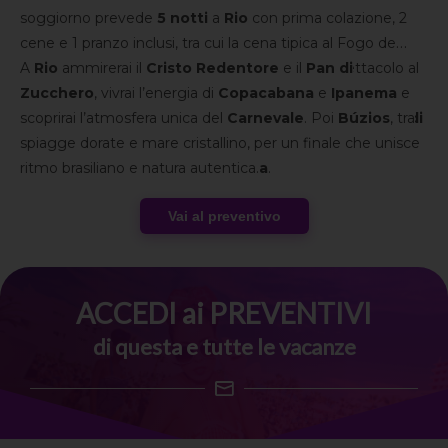
soggiorno prevede
5 notti
a
Rio
con prima colazione, 2
cene e 1 pranzo inclusi, tra cui la cena tipica al Fogo de
Chão, il pranzo al Cais do Oriente e la cena & spettacolo al
A
Rio
ammirerai il
Cristo Redentore
e il
Pan di
Rio Scenarium e
Zucchero
, vivrai l’energia di
3 notti
a
Búzios
Copacabana
in
mezza pensione
e
Ipanema
e
.
Sono
scoprirai l’atmosfera unica del
comprese
anche le
visite
Carnevale
principali, dal
. Poi
Búzios
city tour di
, tra
Rio
spiagge dorate e mare cristallino, per un finale che unisce
all’esplorazione della
Foresta di Tijuca
e al
tour in
jeep
ritmo brasiliano e natura autentica.
nel quartiere di
Santa Teresa
.
Vai al preventivo
ACCEDI ai PREVENTIVI
di questa e tutte le vacanze