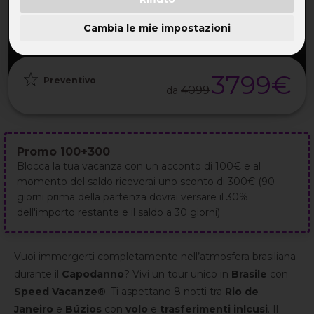
PARTENZA
DURATA
ETÀ
GRUPPO
27 Dic
11GG / 10NT
TUTTE
da 25
2026
Cambia le mie impostazioni
3799€
Preventivo
4099
da
Promo 100+300
Blocca la tua vacanza con un acconto di 100€ e al
momento del saldo riceverai uno sconto di 300€ (90
giorni prima della partenza dovrai versare il 30%
dell'importo restante e il saldo a 30 giorni)
Vuoi immergerti completamente nell’atmosfera brasiliana
durante il
Capodanno
? Vivi un tour unico in
Brasile
con
Speed Vacanze®
. Ti aspettano 8 notti tra
Rio de
Janeiro
e
Búzios
con
volo
e
trasferimenti inlcusi
. Il