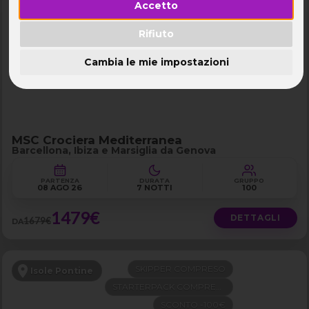
Accetto
NAVE 5★ TOP
Mediterraneo Occidentale
PARTENZA DA GENOVA
Rifiuto
LAST MINUTE -200€
Cambia le mie impostazioni
MSC Crociera Mediterranea
Barcellona, Ibiza e Marsiglia da Genova
PARTENZA
DURATA
GRUPPO
08 AGO 26
7 NOTTI
100
1479€
DETTAGLI
1679€
DA
SKIPPER COMPRESO
Isole Pontine
STARTERPACK COMPRESO
SCONTO -100€