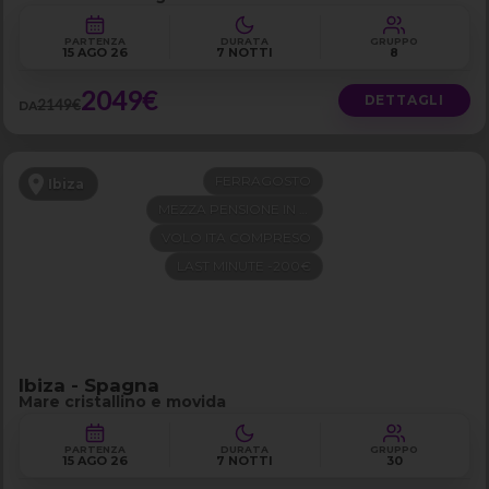
PARTENZA
DURATA
GRUPPO
15 AGO 26
7 NOTTI
8
2049€
DETTAGLI
2149€
DA
FERRAGOSTO
Ibiza
MEZZA PENSIONE IN 4 STELLE
VOLO ITA COMPRESO
LAST MINUTE -200€
Ibiza - Spagna
Mare cristallino e movida
PARTENZA
DURATA
GRUPPO
15 AGO 26
7 NOTTI
30