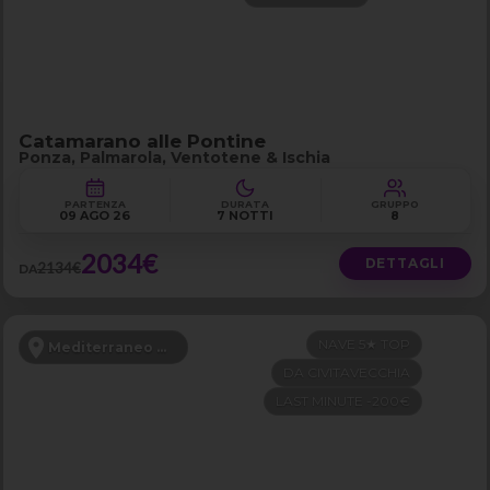
Catamarano alle Pontine
Ponza, Palmarola, Ventotene & Ischia
PARTENZA
DURATA
GRUPPO
09 AGO 26
7 NOTTI
8
2034€
DETTAGLI
2134€
DA
NAVE 5★ TOP
Mediterraneo Occidentale
DA CIVITAVECCHIA
LAST MINUTE -200€