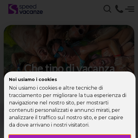
Che tipo di vacanza
cerchi?
Noi usiamo i cookies
Noi usiamo i cookies e altre tecniche di
Scegli la tua destinazione tra le diverse proposte
tracciamento per migliorare la tua esperienza di
di Speed Vacanze®
navigazione nel nostro sito, per mostrarti
Dove?
Quando?
contenuti personalizzati e annunci mirati, per
Tutto l'anno
analizzare il traffico sul nostro sito, e per capire
da dove arrivano i nostri visitatori.