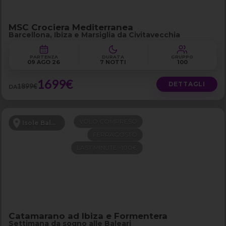
MSC Crociera Mediterranea
Barcellona, Ibiza e Marsiglia da Civitavecchia
PARTENZA
DURATA
GRUPPO
09 AGO 26
7 NOTTI
100
1699€
DETTAGLI
1899€
DA
VOLO COMPRESO
Isole Baleari
FERRAGOSTO
LAST MINUTE -100€
Catamarano ad Ibiza e Formentera
Settimana da sogno alle Baleari