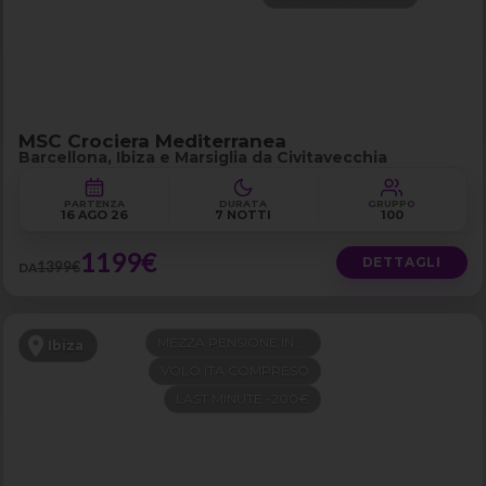
MSC Crociera Mediterranea
Barcellona, Ibiza e Marsiglia da Civitavecchia
PARTENZA
DURATA
GRUPPO
16 AGO 26
7 NOTTI
100
1199€
DETTAGLI
1399€
DA
MEZZA PENSIONE IN 4 STELLE
Ibiza
VOLO ITA COMPRESO
LAST MINUTE -200€