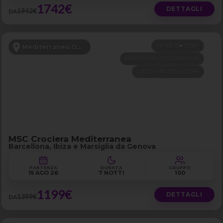
1742€
DETTAGLI
1942€
DA
NAVE 5★ TOP
Mediterraneo Occidentale
PARTENZA DA GENOVA
LAST MINUTE -200€
MSC Crociera Mediterranea
Barcellona, Ibiza e Marsiglia da Genova
PARTENZA
DURATA
GRUPPO
15 AGO 26
7 NOTTI
100
1199€
DETTAGLI
1399€
DA