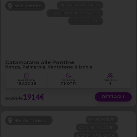
SKIPPER COMPRESO
Isole Pontine
STARTERPACK COMPRESO
SCONTO -100€
Catamarano alle Pontine
Ponza, Palmarola, Ventotene & Ischia
PARTENZA
DURATA
GRUPPO
16 AGO 26
7 NOTTI
8
1914€
DETTAGLI
2014€
DA
NAVE 5★ TOP
Mediterraneo Occidentale
DA CIVITAVECCHIA
LAST MINUTE -200€