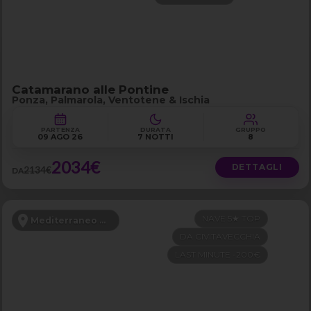
Catamarano alle Pontine
Ponza, Palmarola, Ventotene & Ischia
PARTENZA
DURATA
GRUPPO
09 AGO 26
7 NOTTI
8
2034€
DETTAGLI
2134€
DA
NAVE 5★ TOP
Mediterraneo Occidentale
DA CIVITAVECCHIA
LAST MINUTE -200€