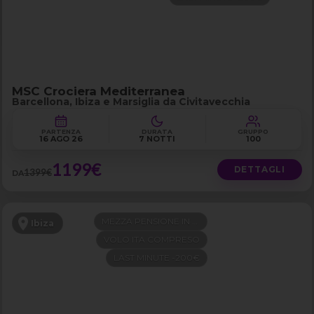
MSC Crociera Mediterranea
Barcellona, Ibiza e Marsiglia da Civitavecchia
PARTENZA
DURATA
GRUPPO
16 AGO 26
7 NOTTI
100
1199€
DETTAGLI
1399€
DA
MEZZA PENSIONE IN 4 STELLE
Ibiza
VOLO ITA COMPRESO
LAST MINUTE -200€