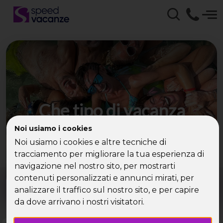
Che tipo di vacanza
cerchi?
Noi usiamo i cookies
Noi usiamo i cookies e altre tecniche di
Scegli la tua destinazione tra le diverse proposte
tracciamento per migliorare la tua esperienza di
di Speed Vacanze®
navigazione nel nostro sito, per mostrarti
Dove?
Quando?
contenuti personalizzati e annunci mirati, per
Tutto l'anno
analizzare il traffico sul nostro sito, e per capire
da dove arrivano i nostri visitatori.