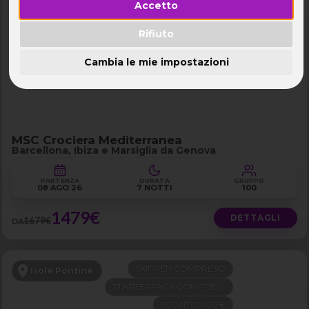
Accetto
NAVE 5★ TOP
Mediterraneo Occidentale
PARTENZA DA GENOVA
Rifiuto
LAST MINUTE -200€
Cambia le mie impostazioni
MSC Crociera Mediterranea
Barcellona, Ibiza e Marsiglia da Genova
PARTENZA
DURATA
GRUPPO
08 AGO 26
7 NOTTI
100
1479€
DETTAGLI
1679€
DA
SKIPPER COMPRESO
Isole Pontine
STARTERPACK COMPRESO
SCONTO -100€