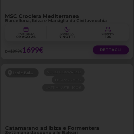
MSC Crociera Mediterranea
Barcellona, Ibiza e Marsiglia da Civitavecchia
PARTENZA
DURATA
GRUPPO
09 AGO 26
7 NOTTI
100
1699€
DETTAGLI
1899€
DA
VOLO COMPRESO
Isole Baleari
FERRAGOSTO
LAST MINUTE -100€
Catamarano ad Ibiza e Formentera
Settimana da sogno alle Baleari