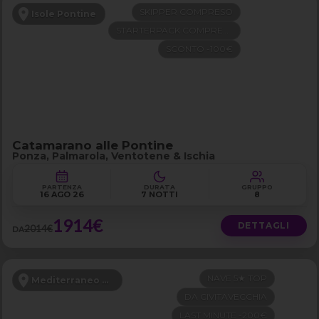
SKIPPER COMPRESO
Isole Pontine
STARTERPACK COMPRESO
SCONTO -100€
Catamarano alle Pontine
Ponza, Palmarola, Ventotene & Ischia
PARTENZA
DURATA
GRUPPO
16 AGO 26
7 NOTTI
8
1914€
DETTAGLI
2014€
DA
NAVE 5★ TOP
Mediterraneo Occidentale
DA CIVITAVECCHIA
LAST MINUTE -200€