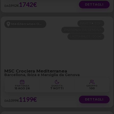
1742€
DETTAGLI
1942€
DA
NAVE 5★ TOP
Mediterraneo Occidentale
PARTENZA DA GENOVA
LAST MINUTE -200€
MSC Crociera Mediterranea
Barcellona, Ibiza e Marsiglia da Genova
PARTENZA
DURATA
GRUPPO
15 AGO 26
7 NOTTI
100
1199€
DETTAGLI
1399€
DA