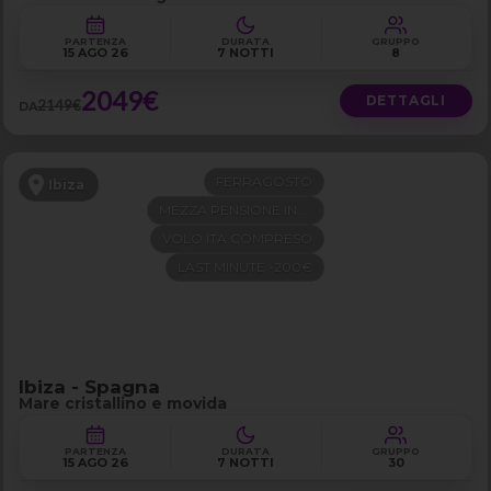
PARTENZA
DURATA
GRUPPO
15 AGO 26
7 NOTTI
8
2049€
DETTAGLI
2149€
DA
FERRAGOSTO
Ibiza
MEZZA PENSIONE IN 4 STELLE
VOLO ITA COMPRESO
LAST MINUTE -200€
Ibiza - Spagna
Mare cristallino e movida
PARTENZA
DURATA
GRUPPO
15 AGO 26
7 NOTTI
30