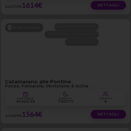
1614€
DETTAGLI
1714€
DA
SKIPPER COMPRESO
Isole Pontine
STARTERPACK COMPRESO
SCONTO -100€
Catamarano alle Pontine
Ponza, Palmarola, Ventotene & Ischia
PARTENZA
DURATA
GRUPPO
30 AGO 26
7 NOTTI
8
1564€
DETTAGLI
1664€
DA