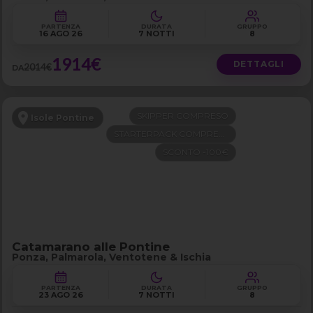
PARTENZA
DURATA
GRUPPO
16 AGO 26
7 NOTTI
8
1914€
DETTAGLI
2014€
DA
SKIPPER COMPRESO
Isole Pontine
STARTERPACK COMPRESO
SCONTO -100€
Catamarano alle Pontine
Ponza, Palmarola, Ventotene & Ischia
PARTENZA
DURATA
GRUPPO
23 AGO 26
7 NOTTI
8