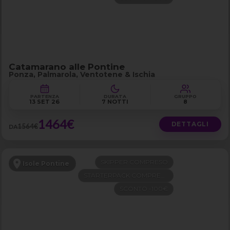
Catamarano alle Pontine
Ponza, Palmarola, Ventotene & Ischia
PARTENZA
DURATA
GRUPPO
13 SET 26
7 NOTTI
8
1464€
DETTAGLI
1564€
DA
SKIPPER COMPRESO
Isole Pontine
STARTERPACK COMPRESO
SCONTO -100€