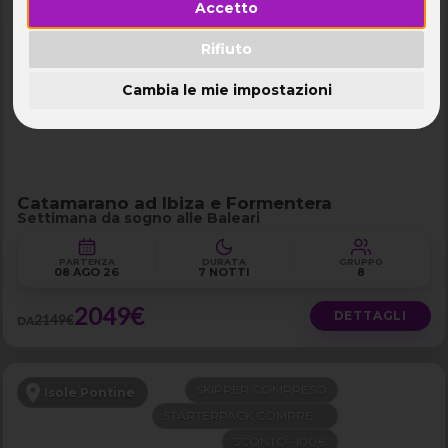
Accetto
VOLO COMPRESO
Isole Baleari
FERRAGOSTO
Rifiuto
LAST MINUTE -100€
Cambia le mie impostazioni
Catamarano ad Ibiza e Formentera
Settimana da sogno alle Baleari
PARTENZA
DURATA
GRUPPO
08 AGO 26
7 NOTTI
8
2049€
DETTAGLI
2149€
DA
SKIPPER COMPRESO
Isole Pontine
STARTERPACK COMPRESO
SCONTO -100€