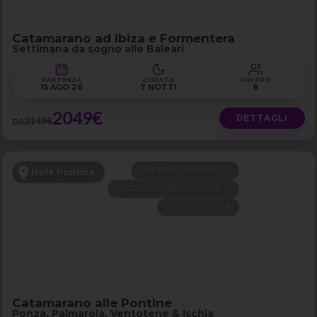
Catamarano ad Ibiza e Formentera
Settimana da sogno alle Baleari
PARTENZA
DURATA
GRUPPO
15 AGO 26
7 NOTTI
8
2049€
DETTAGLI
2149€
DA
SKIPPER COMPRESO
Isole Pontine
STARTERPACK COMPRESO
SCONTO -100€
Catamarano alle Pontine
Ponza, Palmarola, Ventotene & Ischia