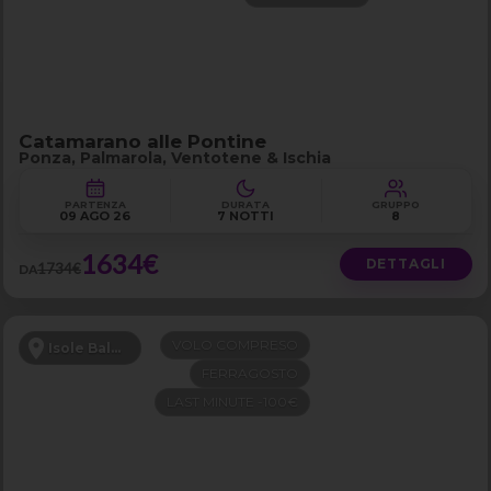
Catamarano alle Pontine
Ponza, Palmarola, Ventotene & Ischia
PARTENZA
DURATA
GRUPPO
09 AGO 26
7 NOTTI
8
1634€
DETTAGLI
1734€
DA
VOLO COMPRESO
Isole Baleari
FERRAGOSTO
LAST MINUTE -100€