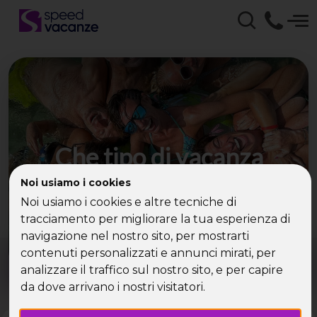
Che tipo di vacanza
cerchi?
Noi usiamo i cookies
Noi usiamo i cookies e altre tecniche di
Scegli la tua destinazione tra le diverse proposte
tracciamento per migliorare la tua esperienza di
di Speed Vacanze®
navigazione nel nostro sito, per mostrarti
Dove?
Quando?
contenuti personalizzati e annunci mirati, per
Tutto l'anno
analizzare il traffico sul nostro sito, e per capire
da dove arrivano i nostri visitatori.