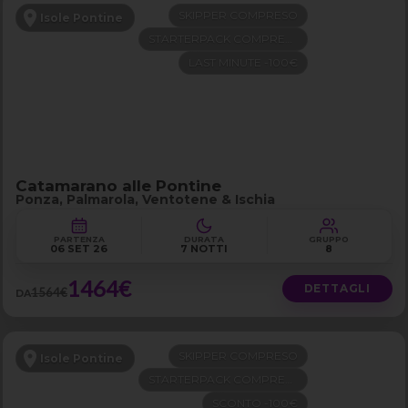
SKIPPER COMPRESO
Isole Pontine
STARTERPACK COMPRESO
LAST MINUTE -100€
Catamarano alle Pontine
Ponza, Palmarola, Ventotene & Ischia
PARTENZA
DURATA
GRUPPO
06 SET 26
7 NOTTI
8
1464€
DETTAGLI
1564€
DA
SKIPPER COMPRESO
Isole Pontine
STARTERPACK COMPRESO
SCONTO -100€