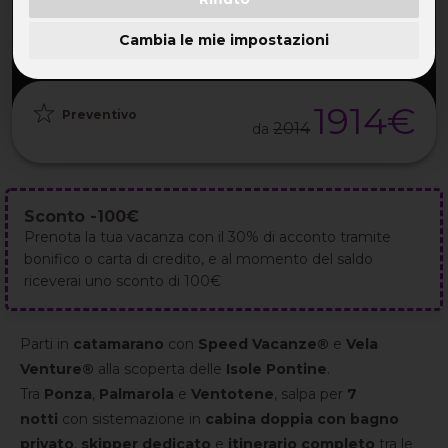
PARTENZA
DURATA
ETÀ
GRUPPO
16 Ago
8GG / 7NT
35-55 ANNI
da 8
2026
Cambia le mie impostazioni
1914€
Preventivo
2014
da
Sconto -100€
Prenota la tua vacanza con il 30% di acconto tramite
bonifico o carta di credito, e al momento del saldo
riceverai uno sconto di 100€
Parti in
catamarano
con
Speed Vacanze®
e
Vela
Venture®
alla scoperta delle
Isole Pontine
.
Tra
Ponza
,
Palmarola
e
Ventotene
, salpa per
7
notti
con sistemazione in
cabina doppia con bagno
privato
,
skipper dedicato
e
itinerario completo
tra le