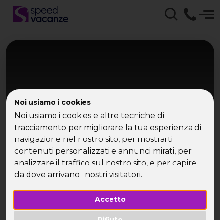
Noi usiamo i cookies
Noi usiamo i cookies e altre tecniche di
tracciamento per migliorare la tua esperienza di
navigazione nel nostro sito, per mostrarti
Isole Pontine
contenuti personalizzati e annunci mirati, per
Catamarano alle Pontine
analizzare il traffico sul nostro sito, e per capire
da dove arrivano i nostri visitatori.
Ponza, Palmarola, Ventotene & Ischia
Accetto
Rifiuto