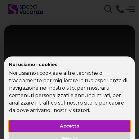
Noi usiamo i cookies
Noi usiamo i cookies e altre tecniche di
tracciamento per migliorare la tua esperienza di
navigazione nel nostro sito, per mostrarti
Isole Pontine
contenuti personalizzati e annunci mirati, per
Catamarano alle Pontine
analizzare il traffico sul nostro sito, e per capire
da dove arrivano i nostri visitatori.
Ponza, Palmarola, Ventotene & Ischia
Accetto
Rifiuto