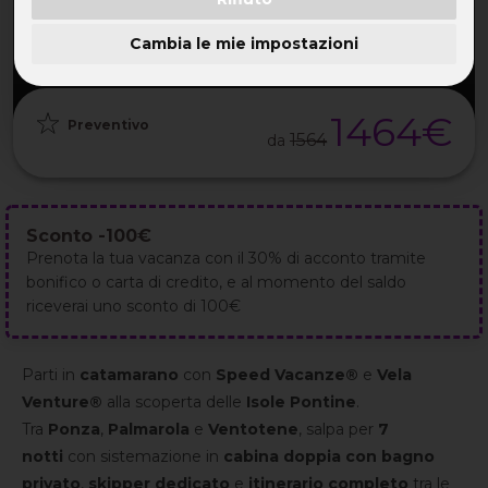
PARTENZA
DURATA
ETÀ
GRUPPO
06 Set
8GG / 7NT
35-55 ANNI
da 8
2026
Cambia le mie impostazioni
1464€
Preventivo
1564
da
Sconto -100€
Prenota la tua vacanza con il 30% di acconto tramite
bonifico o carta di credito, e al momento del saldo
riceverai uno sconto di 100€
Parti in
catamarano
con
Speed Vacanze®
e
Vela
Venture®
alla scoperta delle
Isole Pontine
.
Tra
Ponza
,
Palmarola
e
Ventotene
, salpa per
7
notti
con sistemazione in
cabina doppia con bagno
privato
,
skipper dedicato
e
itinerario completo
tra le