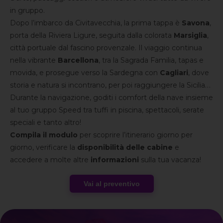
in gruppo.
Dopo l’imbarco da Civitavecchia, la prima tappa è
Savona
,
porta della Riviera Ligure, seguita dalla colorata
Marsiglia
,
città portuale dal fascino provenzale. Il viaggio continua
nella vibrante
Barcellona
, tra la Sagrada Familia, tapas e
movida, e prosegue verso la Sardegna con
Cagliari
, dove
storia e natura si incontrano, per poi raggiungere la Sicilia
con la splendida
Durante la navigazione, goditi i comfort della nave insieme
Palermo
, tra mercati storici e profumi
mediterranei.
al tuo gruppo Speed tra tuffi in piscina, spettacoli, serate
speciali e tanto altro!
Compila il modulo
per scoprire l’itinerario giorno per
giorno, verificare la
disponibilità delle cabine
e
accedere a molte altre
informazioni
sulla tua vacanza!
Vai al preventivo