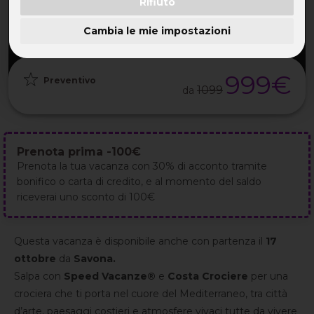
Rifiuto
PARTENZA
DURATA
ETÀ
GRUPPO
16 Ott 2026
8GG / 7NT
35-55 ANNI
da 30
Cambia le mie impostazioni
999€
Preventivo
1099
da
Prenota prima -100€
Prenota la tua vacanza con 30% di acconto tramite
bonifico o carta di credito, e al momento del saldo
riceverai uno sconto di 100€
Questa vacanza è disponibile anche con partenza il
17
ottobre
da
Savona.
Salpa con
Speed Vacanze®
e
Costa Crociere
per una
crociera che ti porta nel cuore del Mediterraneo, tra città
d’arte, paesaggi costieri e atmosfere vivaci tutte da vivere