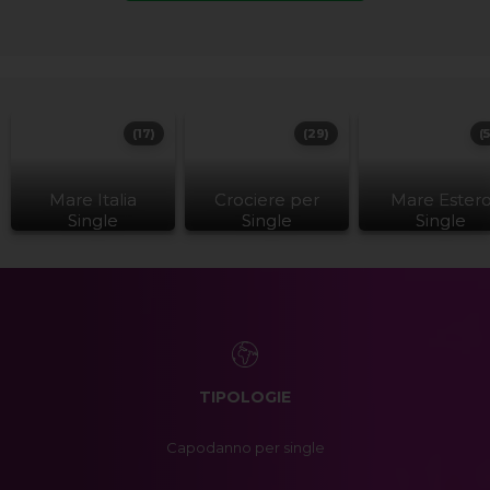
(17)
(29)
(
Mare Italia
Crociere per
Mare Ester
Single
Single
Single
TIPOLOGIE
Capodanno per single