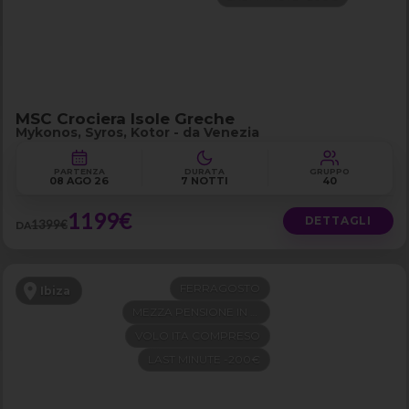
MSC Crociera Isole Greche
Mykonos, Syros, Kotor - da Venezia
PARTENZA
DURATA
GRUPPO
08 AGO 26
7 NOTTI
40
1199€
DETTAGLI
1399€
DA
FERRAGOSTO
Ibiza
MEZZA PENSIONE IN 4 STELLE
VOLO ITA COMPRESO
LAST MINUTE -200€