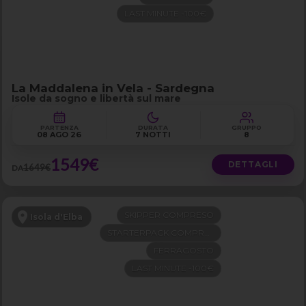
LAST MINUTE -100€
La Maddalena in Vela - Sardegna
Isole da sogno e libertà sul mare
PARTENZA
DURATA
GRUPPO
08 AGO 26
7 NOTTI
8
1549€
DETTAGLI
1649€
DA
SKIPPER COMPRESO
Isola d'Elba
STARTERPACK COMPRESO
FERRAGOSTO
LAST MINUTE -100€