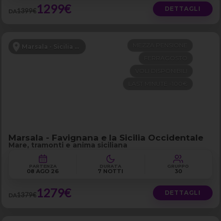
1299€
DETTAGLI
1399€
DA
MEZZA PENSIONE
Marsala - Sicilia Occidentale
FERRAGOSTO
VOLI DISPONIBILI
LAST MINUTE -100€
Marsala - Favignana e la Sicilia Occidentale
Mare, tramonti e anima siciliana
PARTENZA
DURATA
GRUPPO
08 AGO 26
7 NOTTI
30
1279€
DETTAGLI
1379€
DA