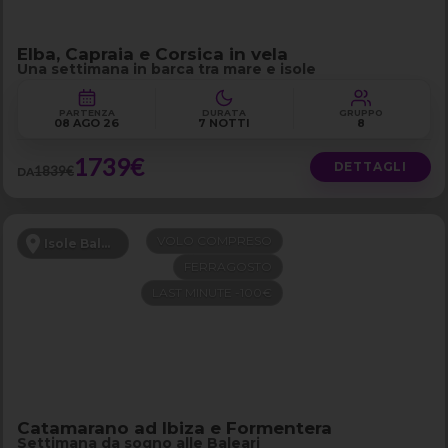
Elba, Capraia e Corsica in vela
Una settimana in barca tra mare e isole
PARTENZA
DURATA
GRUPPO
08 AGO 26
7 NOTTI
8
1739€
DETTAGLI
1839€
DA
VOLO COMPRESO
Isole Baleari
FERRAGOSTO
LAST MINUTE -100€
Catamarano ad Ibiza e Formentera
Settimana da sogno alle Baleari