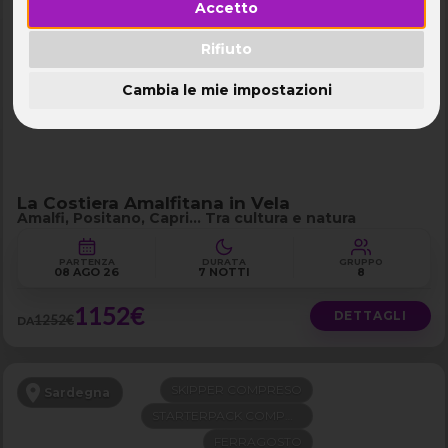
Accetto
SKIPPER COMPRESO
Costiera Amalfitana
FERRAGOSTO
Rifiuto
LAST MINUTE -100€
Cambia le mie impostazioni
La Costiera Amalfitana in Vela
Amalfi, Positano, Capri… Tra cultura e natura
PARTENZA
DURATA
GRUPPO
08 AGO 26
7 NOTTI
8
1152€
DETTAGLI
1252€
DA
SKIPPER COMPRESO
Sardegna
STARTERPACK COMPRESO
FERRAGOSTO