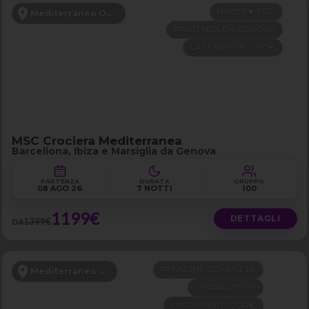
NAVE 5★ TOP
Mediterraneo Occidentale
PARTENZA DA GENOVA
LAST MINUTE -200€
MSC Crociera Mediterranea
Barcellona, Ibiza e Marsiglia da Genova
PARTENZA
DURATA
GRUPPO
08 AGO 26
7 NOTTI
100
1199€
DETTAGLI
1399€
DA
PENSIONE COMPLETA
Mediterraneo Orientale
FERRAGOSTO
LAST MINUTE -200€