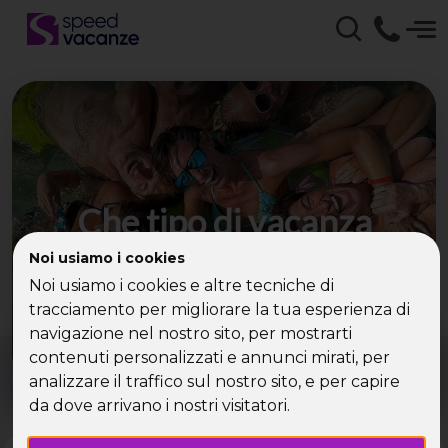
Che tipo di vacanza
cerchi?
Noi usiamo i cookies
Noi usiamo i cookies e altre tecniche di
Scegli la tua destinazione tra le diverse proposte
tracciamento per migliorare la tua esperienza di
di Speed Vacanze®
navigazione nel nostro sito, per mostrarti
Dove?
Quando?
contenuti personalizzati e annunci mirati, per
Tutto l'anno
analizzare il traffico sul nostro sito, e per capire
da dove arrivano i nostri visitatori.