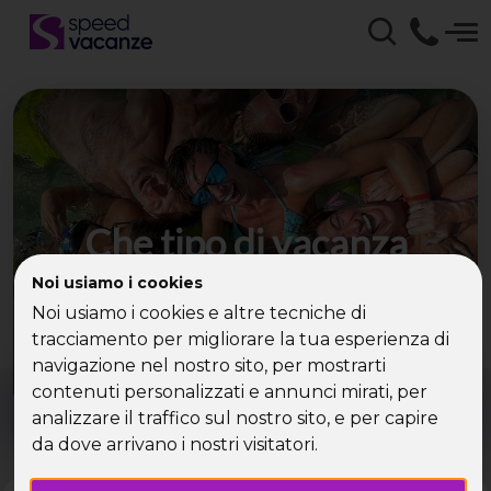
Che tipo di vacanza
cerchi?
Noi usiamo i cookies
Noi usiamo i cookies e altre tecniche di
Scegli la tua destinazione tra le diverse proposte
tracciamento per migliorare la tua esperienza di
di Speed Vacanze®
navigazione nel nostro sito, per mostrarti
Dove?
Quando?
contenuti personalizzati e annunci mirati, per
Tutto l'anno
analizzare il traffico sul nostro sito, e per capire
da dove arrivano i nostri visitatori.