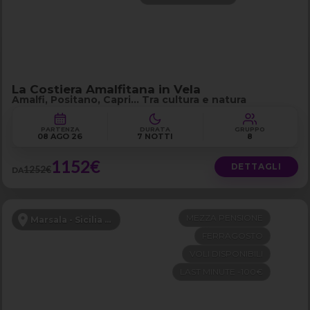
La Costiera Amalfitana in Vela
Amalfi, Positano, Capri… Tra cultura e natura
PARTENZA
DURATA
GRUPPO
08 AGO 26
7 NOTTI
8
1152€
DETTAGLI
1252€
DA
MEZZA PENSIONE
Marsala - Sicilia Occidentale
FERRAGOSTO
VOLI DISPONIBILI
LAST MINUTE -100€