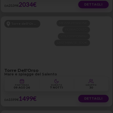
2034€
DETTAGLI
2134€
DA
MEZZA PENSIONE
Torre dell'Orso - Puglia
FERRAGOSTO
VOLI DISPONIBILI
LAST MINUTE -100€
Torre Dell'Orso
Mare e spiagge del Salento
PARTENZA
DURATA
GRUPPO
09 AGO 26
7 NOTTI
30
1499€
DETTAGLI
1599€
DA