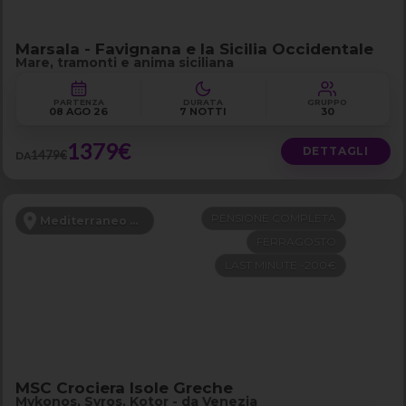
Marsala - Favignana e la Sicilia Occidentale
Mare, tramonti e anima siciliana
PARTENZA
DURATA
GRUPPO
08 AGO 26
7 NOTTI
30
1379€
DETTAGLI
1479€
DA
PENSIONE COMPLETA
Mediterraneo Orientale
FERRAGOSTO
LAST MINUTE -200€
MSC Crociera Isole Greche
Mykonos, Syros, Kotor - da Venezia