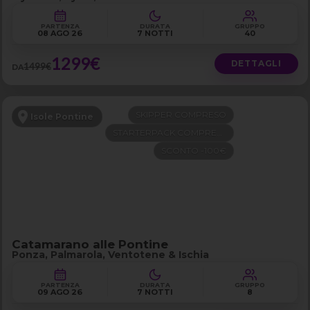
PARTENZA
DURATA
GRUPPO
08 AGO 26
7 NOTTI
40
1299€
DETTAGLI
1499€
DA
SKIPPER COMPRESO
Isole Pontine
STARTERPACK COMPRESO
SCONTO -100€
Catamarano alle Pontine
Ponza, Palmarola, Ventotene & Ischia
PARTENZA
DURATA
GRUPPO
09 AGO 26
7 NOTTI
8