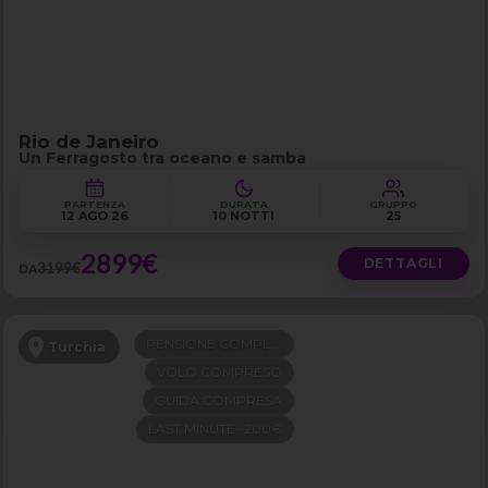
Rio de Janeiro
Un Ferragosto tra oceano e samba
PARTENZA
DURATA
GRUPPO
12 AGO 26
10 NOTTI
25
2899€
DETTAGLI
3199€
DA
PENSIONE COMPLETA
Turchia
VOLO COMPRESO
GUIDA COMPRESA
LAST MINUTE -200€