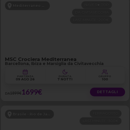
NAVE 5★ TOP
Mediterraneo Occidentale
DA CIVITAVECCHIA
LAST MINUTE -200€
MSC Crociera Mediterranea
Barcellona, Ibiza e Marsiglia da Civitavecchia
PARTENZA
DURATA
GRUPPO
09 AGO 26
7 NOTTI
100
1699€
DETTAGLI
1899€
DA
FERRAGOSTO
Brasile - Rio de Janeiro e Buzios
LAST MINUTE -300€