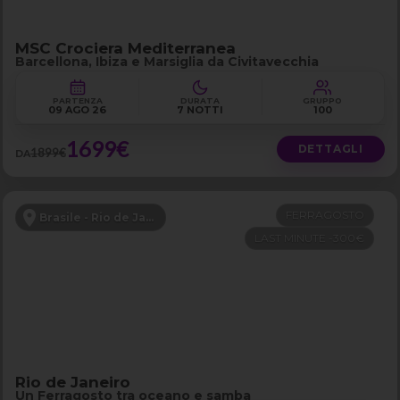
MSC Crociera Mediterranea
Barcellona, Ibiza e Marsiglia da Civitavecchia
PARTENZA
DURATA
GRUPPO
09 AGO 26
7 NOTTI
100
1699€
DETTAGLI
1899€
DA
FERRAGOSTO
Brasile - Rio de Janeiro e Buzios
LAST MINUTE -300€
Rio de Janeiro
Un Ferragosto tra oceano e samba