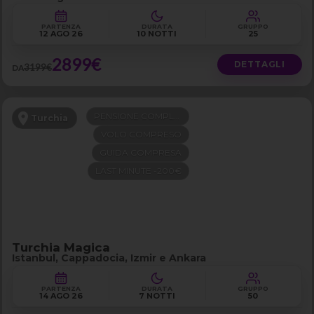
PARTENZA
DURATA
GRUPPO
12 AGO 26
10 NOTTI
25
2899€
DETTAGLI
3199€
DA
PENSIONE COMPLETA
Turchia
VOLO COMPRESO
GUIDA COMPRESA
LAST MINUTE -200€
Turchia Magica
Istanbul, Cappadocia, Izmir e Ankara
PARTENZA
DURATA
GRUPPO
14 AGO 26
7 NOTTI
50