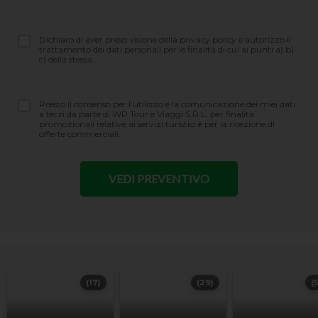
Dichiaro di aver preso visione della privacy policy e autorizzo il
trattamento dei dati personali per le finalità di cui ai punti a) b)
c) della stessa.
Presto il consenso per l’utilizzo e la comunicazione dei miei dati
a terzi da parte di WP Tour e Viaggi S.R.L. per finalità
promozionali relative ai servizi turistici e per la ricezione di
offerte commerciali.
(17)
(29)
(