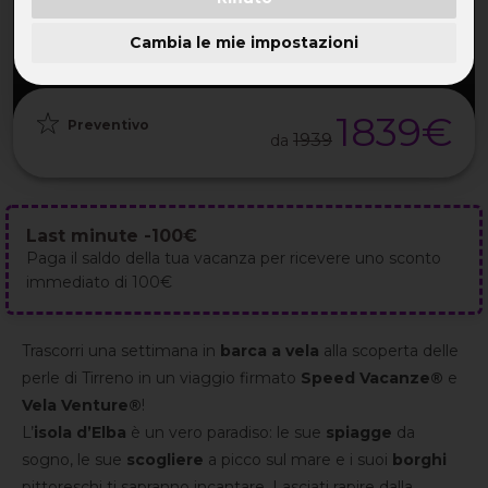
PARTENZA
DURATA
ETÀ
GRUPPO
15 Ago
8GG / 7NT
35-52 ANNI
da 8
2026
Cambia le mie impostazioni
1839€
Preventivo
1939
da
Last minute -100€
Paga il saldo della tua vacanza per ricevere uno sconto
immediato di 100€
Trascorri una settimana in
barca a vela
alla scoperta delle
perle di Tirreno in un viaggio firmato
Speed Vacanze®
e
Vela Venture®
!
L’
isola d’Elba
è un vero paradiso: le sue
spiagge
da
sogno, le sue
scogliere
a picco sul mare e i suoi
borghi
pittoreschi ti sapranno incantare. Lasciati rapire dalla