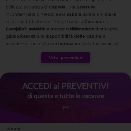
bellezza selvaggia di
Capraia
: la sua
natura
incontaminata si mescola alla
sabbia
dorata e al
mare
cristallino tutt’intorno. Infine, sbarca in
Corsica
, un
paradiso di
Compila il modulo
calette
scoscese e
per scoprire
baie
l’itinerario
isolate che ti saprà
giorno per
rubare il cuore.
giorno, verificare la
disponibilità delle cabine
e
accedere a molte altre
informazioni
sulla tua vacanza!
Vai al preventivo
ACCEDI ai PREVENTIVI
di questa e tutte le vacanze
Nome