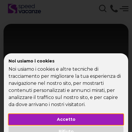
Noi usiamo i cookies
Noi usiamo i cookies e altre tecniche di
tracciamento per migliorare la tua esperienza di
navigazione nel nostro sito, per mostrarti
Isola d'Elba
contenuti personalizzati e annunci mirati, per
Elba, Capraia e Corsica in vela
analizzare il traffico sul nostro sito, e per capire
da dove arrivano i nostri visitatori.
Una settimana in barca tra mare e isole
Accetto
Rifiuto